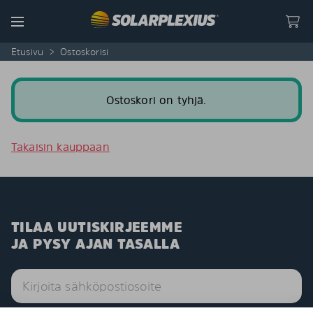
Skip to content
Menu
Etusivu
>
Ostoskorisi
Ostoskori on tyhjä.
Takaisin kauppaan
TILAA UUTISKIRJEEMME
JA PYSY AJAN TASALLA