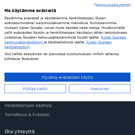
Tietosuojakäytäntö
* Haluan saada uutiskirjeitä ja kampanjatarjouksia
Me käytämme evästeitä
sähköpostitse.
Käytämme evästeitä ja käsittelemme henkilötietojasi (kuten
evästetunnisteita) personoidaksemme mainoksia. Kumppanimme,
mukaan lukien Google, voivat myös käyttää näitä tietoja. Hyväksymällä
sallit evästeiden käytön ja henkilötietojesi käsittelyn tähän tarkoitukseen.
Lisätietoja Googlen tietosuojakäytännöistä löydät täältä:
[Linkki Googlen
tietosuojakäytäntöihin]
ja käyttöehdoista täältä:
[Linkki Googlen
käyttöehtoihin]
.
Voit hallita asetuksiasi tai peruuttaa suostumuksesi milloin tahansa
Ohjeet ja oppaat
kohdasta 'Asetukset'.
Blogi
Hyväksy evästeiden käyttö
Lakitiedot ja yritystiedot
Hylkää kaikki
Asetukset
Toimitusehdot
Henkilötietojen käsittely
Turvallisuus & Evästeet
Ota yhteyttä