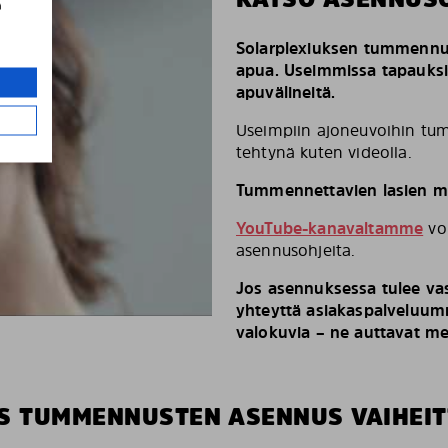
a
Solarplexiuksen tummennus
apua. Useimmissa tapauks
apuvälineitä.
Useimpiin ajoneuvoihin tum
tehtynä kuten videolla.
Tummennettavien lasien mä
YouTube-kanavaltamme
voi
asennusohjeita.
Jos asennuksessa tulee vas
yhteyttä asiakaspalveluumm
valokuvia – ne auttavat m
S TUMMENNUSTEN ASENNUS VAIHEIT