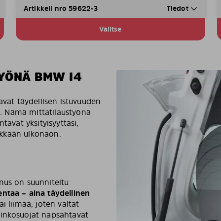
Artikkeli nro 59622-3
Tiedot
Valitse
YÖNÄ BMW I4
avat täydellisen istuvuuden
tä. Nämä mittatilaustyönä
tavat yksityisyyttäsi,
likkään ulkonäön.
nus on suunniteltu
entaa – aina täydellinen
i liimaa, joten vältät
rinkosuojat napsahtavat