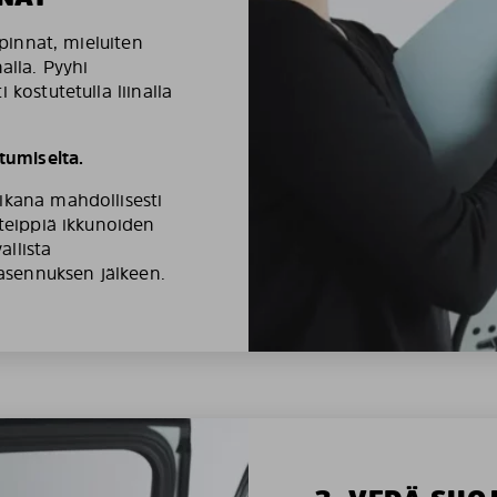
äpinnat, mieluiten
alla. Pyyhi
 kostutetulla liinalla
umiselta.
ikana mahdollisesti
ateippiä ikkunoiden
llista
 asennuksen jälkeen.