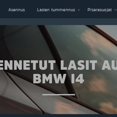
Asennus
Lasien tummennus
Pisarasuojat
NNETUT LASIT A
BMW I4