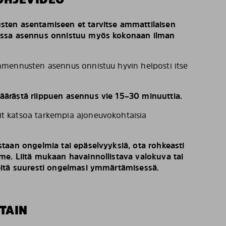
ten asentamiseen et tarvitse ammattilaisen
issa asennus onnistuu myös kokonaan ilman
mennusten asennus onnistuu hyvin helposti itse
ärästä riippuen asennus vie 15–30 minuuttia.
t katsoa tarkempia ajoneuvokohtaisia
taan ongelmia tai epäselvyyksiä, ota rohkeasti
e. Liitä mukaan havainnollistava valokuva tai
eitä suuresti ongelmasi ymmärtämisessä.
TAIN