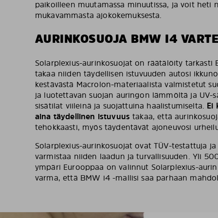
paikoilleen muutamassa minuutissa, ja voit heti 
mukavammasta ajokokemuksesta.
AURINKOSUOJA BMW I4 VART
Solarplexius-aurinkosuojat on räätälöity tarkasti
takaa niiden täydellisen istuvuuden autosi ikkuno
kestävästä Macrolon-materiaalista valmistetut suo
ja luotettavan suojan auringon lämmöltä ja UV-sä
sisätilat viileinä ja suojattuina haalistumiselta.
Ei
aina täydellinen istuvuus
takaa, että aurinkosuoja
tehokkaasti, myös täydentävät ajoneuvosi urheilul
Solarplexius-aurinkosuojat ovat TÜV-testattuja ja -
varmistaa niiden laadun ja turvallisuuden. Yli 50
ympäri Eurooppaa on valinnut Solarplexius-aurink
varma, että BMW i4 -mallisi saa parhaan mahdoll