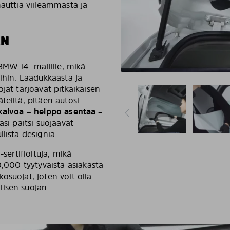
nauttia viileämmästä ja
EN
 BMW i4 -mallille, mikä
ihin. Laadukkaasta ja
jat tarjoavat pitkäikäisen
teiltä, pitäen autosi
 kalvoa – helppo asentaa –
si paitsi suojaavat
lista designia.
sertifioituja, mikä
0,000 tyytyväistä asiakasta
osuojat, joten voit olla
isen suojan.