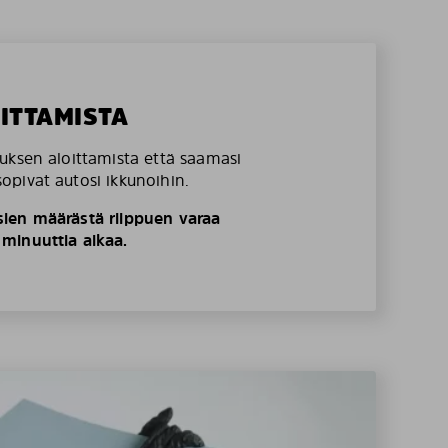
OITTAMISTA
uksen aloittamista että saamasi
pivat autosi ikkunoihin.
ien määrästä riippuen varaa
minuuttia aikaa.