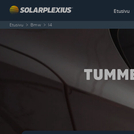
Skip to content
Etusivu
Etusivu
>
Bmw
>
I4
TUMME