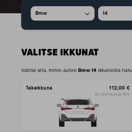
Bmw
I4
VALITSE IKKUNAT
Valitse alta, mihin autosi
Bmw I4
ikkunoista hal
Takaikkuna
112,00
€
sis. toimitus ja ALV