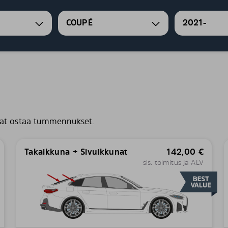
COUPÉ
2021-
uat ostaa tummennukset.
Takaikkuna + Sivuikkunat
142,00
€
sis. toimitus ja ALV