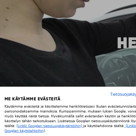
HE
Tietosuojakä
ME KÄYTÄMME EVÄSTEITÄ
Käytämme evästeitä ja käsittelemme henkilötietojasi (kuten evästetunnisteit
personoidaksemme mainoksia. Kumppanimme, mukaan lukien Google, voiva
myös käyttää näitä tietoja. Hyväksymällä sallit evästeiden käytön ja henkilöti
käsittelyn tähän tarkoitukseen. Lisätietoja Googlen tietosuojakäytännöistä lö
täältä:
[Linkki Googlen tietosuojakäytäntöihin]
ja käyttöehdoista täältä:
[Linkk
Googlen käyttöehtoihin]
.