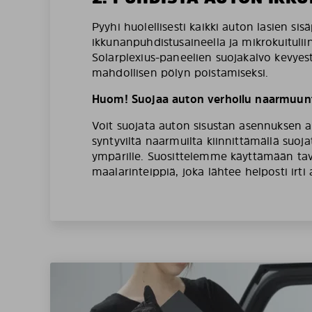
Pyyhi huolellisesti kaikki auton lasien sis
ikkunanpuhdistusaineella ja mikrokuituliin
Solarplexius-paneelien suojakalvo kevyesti
mahdollisen pölyn poistamiseksi.
Huom! Suojaa auton verhoilu naarmuunt
Voit suojata auton sisustan asennuksen a
syntyviltä naarmuilta kiinnittämällä suoj
ympärille. Suosittelemme käyttämään tava
maalarinteippiä, joka lähtee helposti irti