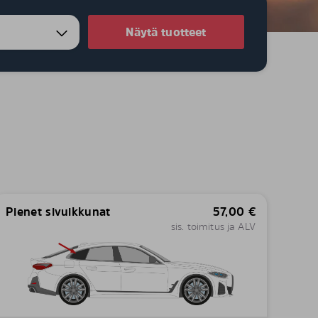
Näytä tuotteet
Pienet sivuikkunat
57,00
€
sis. toimitus ja ALV