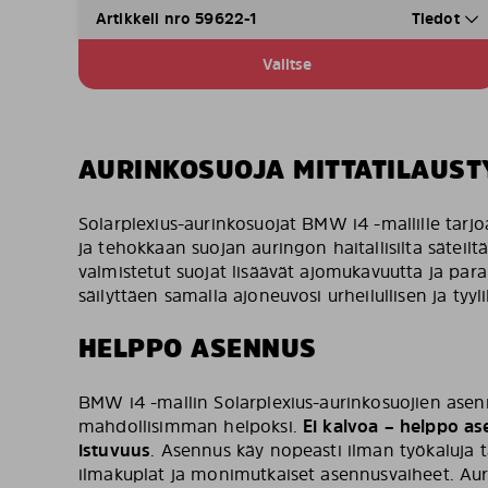
Artikkeli nro 59622-1
Tiedot
Valitse
AURINKOSUOJA MITTATILAUST
Solarplexius-aurinkosuojat BMW i4 -mallille tarjo
ja tehokkaan suojan auringon haitallisilta säteil
valmistetut suojat lisäävät ajomukavuutta ja paran
säilyttäen samalla ajoneuvosi urheilullisen ja tyy
HELPPO ASENNUS
BMW i4 -mallin Solarplexius-aurinkosuojien asen
mahdollisimman helpoksi.
Ei kalvoa – helppo as
istuvuus
. Asennus käy nopeasti ilman työkaluja ta
ilmakuplat ja monimutkaiset asennusvaiheet. Au