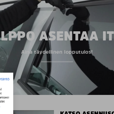
LPPO ASENTAA I
Aina täydellinen lopputulos!
ytäntö
a)
t
etojesi
ydät
i
KATSO ASENNUS