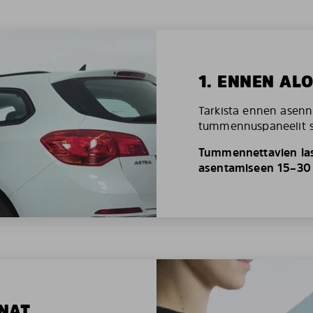
1. ENNEN AL
Tarkista ennen asenn
tummennuspaneelit so
Tummennettavien las
asentamiseen 15–30 
NAT