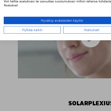
Voit hallita asetuksiasi tai peruuttaa suostumuksesi milloin tahansa kohdast
'Asetukset'.
Hyväksy evästeiden käyttö
Hylkää kaikki
Asetukset
SOLARPLEXIU