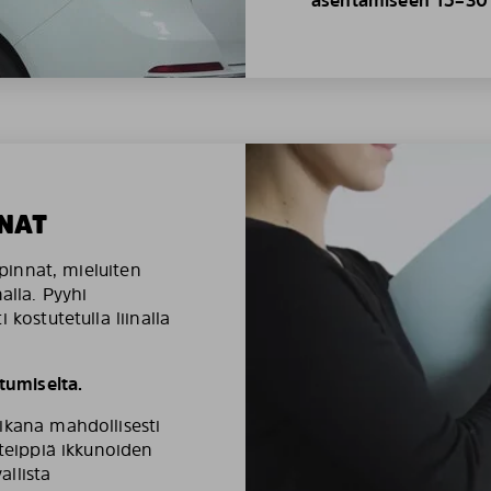
NAT
äpinnat, mieluiten
alla. Pyyhi
 kostutetulla liinalla
umiselta.
ikana mahdollisesti
ateippiä ikkunoiden
llista