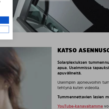
a
KATSO ASENNUS
Solarplexiuksen tummennus
apua. Useimmissa tapauks
apuvälineitä.
Useimpiin ajoneuvoihin tum
tehtynä kuten videolla.
Tummennettavien lasien mä
YouTube-kanavaltamme
voi