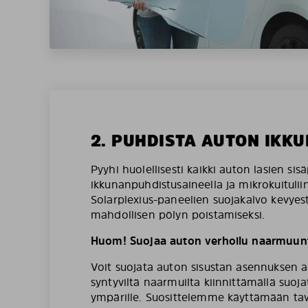
2. PUHDISTA AUTON IKKU
Pyyhi huolellisesti kaikki auton lasien sis
ikkunanpuhdistusaineella ja mikrokuituliin
Solarplexius-paneelien suojakalvo kevyesti
mahdollisen pölyn poistamiseksi.
Huom! Suojaa auton verhoilu naarmuunt
Voit suojata auton sisustan asennuksen a
syntyviltä naarmuilta kiinnittämällä suoj
ympärille. Suosittelemme käyttämään tava