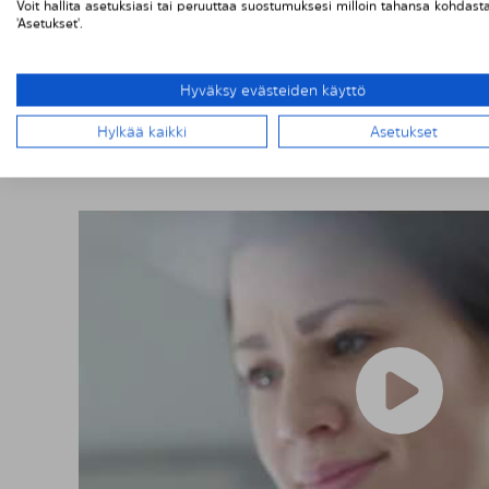
Voit hallita asetuksiasi tai peruuttaa suostumuksesi milloin tahansa kohdast
'Asetukset'.
Hyväksy evästeiden käyttö
Hylkää kaikki
Asetukset