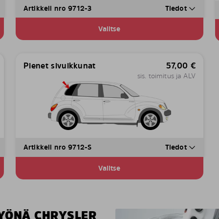
Artikkeli nro 9712-3
Tiedot
Valitse
Pienet sivuikkunat
57,00
€
sis. toimitus ja ALV
Artikkeli nro 9712-S
Tiedot
Valitse
TYÖNÄ CHRYSLER