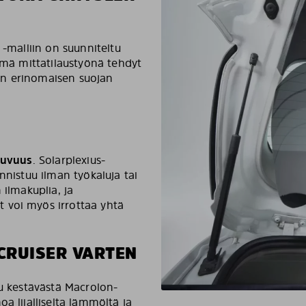
 -malliin on suunniteltu
ämä mittatilaustyönä tehdyt
en erinomaisen suojan
stuvuus
. Solarplexius-
nnistuu ilman työkaluja tai
 ilmakuplia, ja
 voi myös irrottaa yhtä
CRUISER VARTEN
tu kestävästä Macrolon-
a liialliselta lämmöltä ja