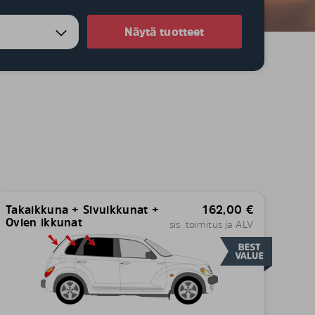
0
Näytä tuotteet
Takaikkuna + Sivuikkunat +
162,00
€
Ovien ikkunat
sis. toimitus ja ALV