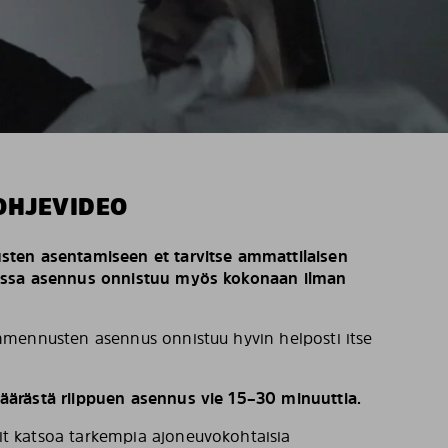
OHJEVIDEO
ten asentamiseen et tarvitse ammattilaisen
issa asennus onnistuu myös kokonaan ilman
mennusten asennus onnistuu hyvin helposti itse
ärästä riippuen asennus vie 15–30 minuuttia.
t katsoa tarkempia ajoneuvokohtaisia