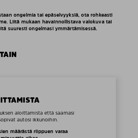
taan ongelmia tai epäselvyyksiä, ota rohkeasti
e. Liitä mukaan havainnollistava valokuva tai
eitä suuresti ongelmasi ymmärtämisessä.
TAIN
OITTAMISTA
uksen aloittamista että saamasi
pivat autosi ikkunoihin.
ien määrästä riippuen varaa
minuuttia aikaa.