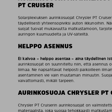
PT CRUISER
Solarplexiuksen aurinkosuojat Chrysler PT Cruiser
täydellisesti yhteensopiviksi auton ikkunoihin. N
suojat tuovat mukavuutta matkustamoon, tarjot
auringon kuumuudelta ja UV-säteiltä.
HELPPO ASENNUS
Ei kalvoa – helppo asentaa – aina täydellinen i
aurinkosuojat on suunniteltu niin, että asennus o
liimaa. Ne napsahtavat helposti paikoilleen ilman
asentaminen vie vain muutaman minuutin. Suojat
vaivattomasti, mikäli tarpeen.
AURINKOSUOJA CHRYSLER PT 
Chrysler PT Cruiserin aurinkosuojat on valmistet
materiaalista, joka suojaa tehokkaasti matkustamo