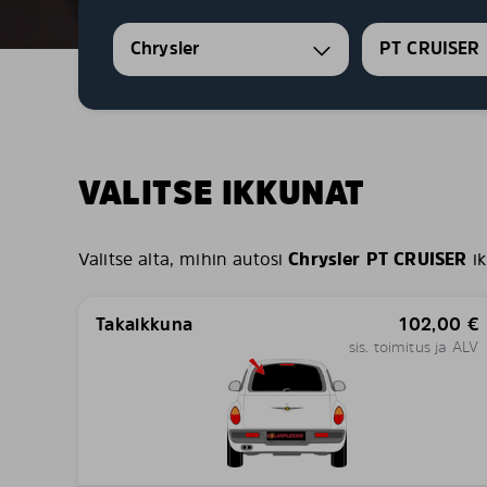
Chrysler
PT CRUISER
VALITSE IKKUNAT
Valitse alta, mihin autosi
Chrysler PT CRUISER
ik
Takaikkuna
102,00
€
sis. toimitus ja ALV