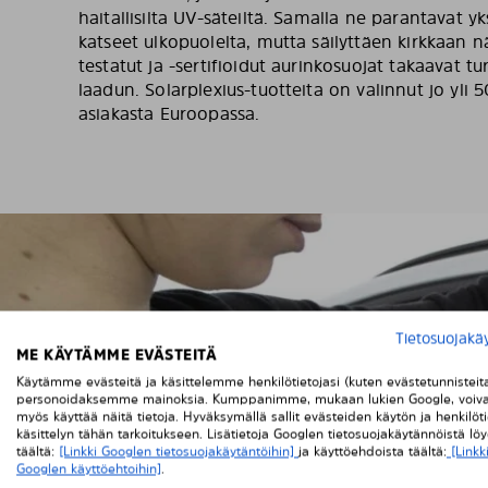
haitallisilta UV-säteiltä. Samalla ne parantavat yks
katseet ulkopuolelta, mutta säilyttäen kirkkaan 
testatut ja -sertifioidut aurinkosuojat takaavat t
laadun. Solarplexius-tuotteita on valinnut jo yli
asiakasta Euroopassa.
Tietosuojakä
HE
ME KÄYTÄMME EVÄSTEITÄ
Käytämme evästeitä ja käsittelemme henkilötietojasi (kuten evästetunnisteit
personoidaksemme mainoksia. Kumppanimme, mukaan lukien Google, voiva
myös käyttää näitä tietoja. Hyväksymällä sallit evästeiden käytön ja henkilöti
käsittelyn tähän tarkoitukseen. Lisätietoja Googlen tietosuojakäytännöistä lö
täältä:
[Linkki Googlen tietosuojakäytäntöihin]
ja käyttöehdoista täältä:
[Linkk
Googlen käyttöehtoihin]
.