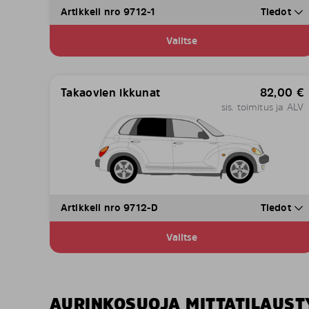
Artikkeli nro 9712-1
Tiedot
Valitse
Takaovien ikkunat
82,00
€
sis. toimitus ja ALV
Artikkeli nro 9712-D
Tiedot
Valitse
AURINKOSUOJA MITTATILAUS