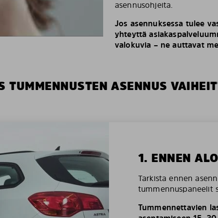
asennusohjeita.
Jos asennuksessa tulee vas
yhteyttä asiakaspalveluumm
valokuvia – ne auttavat m
S TUMMENNUSTEN ASENNUS VAIHEIT
1. ENNEN AL
Tarkista ennen asenn
tummennuspaneelit so
Tummennettavien las
asentamiseen 15–30 