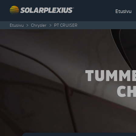
Skip to content
Etusivu
Etusivu
>
Chrysler
>
PT CRUISER
TUMME
CH