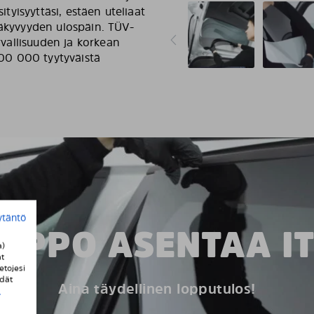
ityisyyttäsi, estäen uteliaat
näkyvyyden ulospäin. TÜV-
urvallisuuden ja korkean
 500 000 tyytyväistä
ytäntö
LPPO ASENTAA I
a)
t
etojesi
ydät
Aina täydellinen lopputulos!
i