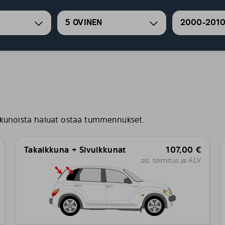
5 OVINEN
2000-201
kunoista haluat ostaa tummennukset.
Takaikkuna + Sivuikkunat
107,00
€
sis. toimitus ja ALV