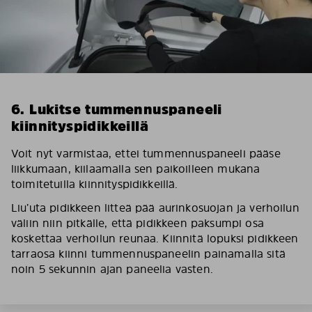
6. Lukitse tummennuspaneeli
kiinnityspidikkeillä
Voit nyt varmistaa, ettei tummennuspaneeli pääse
liikkumaan, kiilaamalla sen paikoilleen mukana
toimitetuilla kiinnityspidikkeillä.
Liu’uta pidikkeen litteä pää aurinkosuojan ja verhoilun
väliin niin pitkälle, että pidikkeen paksumpi osa
koskettaa verhoilun reunaa. Kiinnitä lopuksi pidikkeen
tarraosa kiinni tummennuspaneelin painamalla sitä
noin 5 sekunnin ajan paneelia vasten.