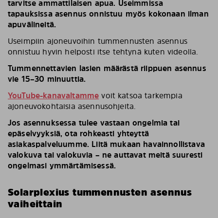
tarvitse ammattilaisen apua. Useimmissa
tapauksissa asennus onnistuu myös kokonaan ilman
apuvälineitä.
Useimpiin ajoneuvoihin tummennusten asennus
onnistuu hyvin helposti itse tehtynä kuten videolla.
Tummennettavien lasien määrästä riippuen asennus
vie 15–30 minuuttia.
YouTube-kanavaltamme
voit katsoa tarkempia
ajoneuvokohtaisia asennusohjeita.
Jos asennuksessa tulee vastaan ongelmia tai
epäselvyyksiä, ota rohkeasti yhteyttä
asiakaspalveluumme. Liitä mukaan havainnollistava
valokuva tai valokuvia – ne auttavat meitä suuresti
ongelmasi ymmärtämisessä.
Solarplexius tummennusten asennus
vaiheittain