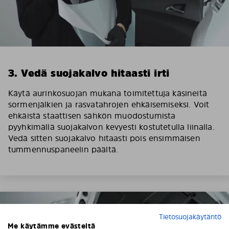
3. Vedä suojakalvo hitaasti irti
Käytä aurinkosuojan mukana toimitettuja käsineitä
sormenjälkien ja rasvatahrojen ehkäisemiseksi. Voit
ehkäistä staattisen sähkön muodostumista
pyyhkimällä suojakalvon kevyesti kostutetulla liinalla.
Vedä sitten suojakalvo hitaasti pois ensimmäisen
tummennuspaneelin päältä.
Tietosuojakäytäntö
Me käytämme evästeitä