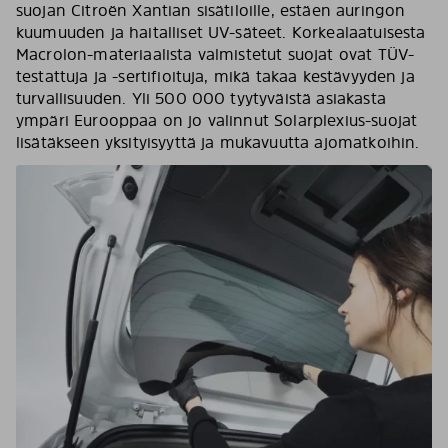
suojan Citroën Xantian sisätiloille, estäen auringon
kuumuuden ja haitalliset UV-säteet. Korkealaatuisesta
Macrolon-materiaalista valmistetut suojat ovat TÜV-
testattuja ja -sertifioituja, mikä takaa kestävyyden ja
turvallisuuden. Yli 500 000 tyytyväistä asiakasta
ympäri Eurooppaa on jo valinnut Solarplexius-suojat
lisätäkseen yksityisyyttä ja mukavuutta ajomatkoihin.