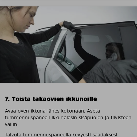
7. Toista takaovien ikkunoille
Avaa oven ikkuna lähes kokonaan. Aseta
tummennuspaneeli ikkunalasin sisäpuolen ja tiivisteen
väliin.
Taivuta tummennuspaneelia kevyesti saadaksesi