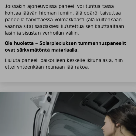
Joissakin ajoneuvoissa paneeli voi tuntua tässä
kohtaa jäävän hieman jumiin; älä epäröi taivuttaa
paneelia tarvittaessa voimakkaasti (älä kuitenkaan
väännä sitä) saadaksesi liu’utettua sen kauttaaltaan
lasin ja sisustan verhoilun väliin.
Ole huoletta – Solarplexiuksen tummennuspaneelit
ovat särkymätöntä materiaalia.
Liu’uta paneeli paikoilleen keskelle ikkunalasia, niin
ettei yhteenkään reunaan jää rakoa.