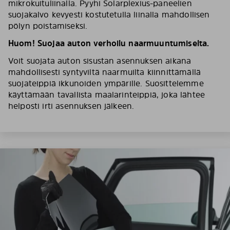
mikrokuituliinalla. Pyyhi Solarplexius-paneelien
suojakalvo kevyesti kostutetulla liinalla mahdollisen
pölyn poistamiseksi.
Huom! Suojaa auton verhoilu naarmuuntumiselta.
Voit suojata auton sisustan asennuksen aikana
mahdollisesti syntyviltä naarmuilta kiinnittämällä
suojateippiä ikkunoiden ympärille. Suosittelemme
käyttämään tavallista maalarinteippiä, joka lähtee
helposti irti asennuksen jälkeen.