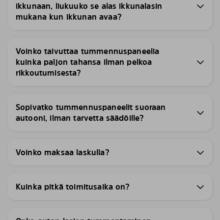
ikkunaan, liukuuko se alas ikkunalasin
mukana kun ikkunan avaa?
Voinko taivuttaa tummennuspaneelia
kuinka paljon tahansa ilman pelkoa
rikkoutumisesta?
Sopivatko tummennuspaneelit suoraan
autooni, ilman tarvetta säädöille?
Voinko maksaa laskulla?
Kuinka pitkä toimitusaika on?