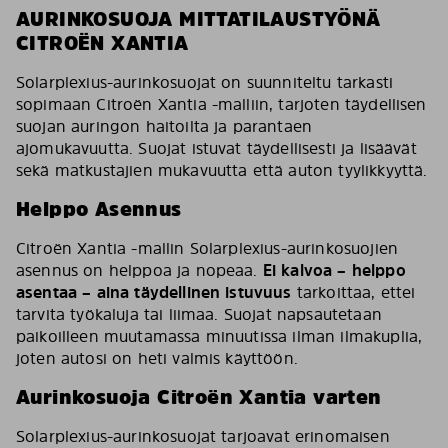
AURINKOSUOJA MITTATILAUSTYÖNÄ
CITROËN XANTIA
Solarplexius-aurinkosuojat on suunniteltu tarkasti
sopimaan Citroën Xantia -malliin, tarjoten täydellisen
suojan auringon haitoilta ja parantaen
ajomukavuutta. Suojat istuvat täydellisesti ja lisäävät
sekä matkustajien mukavuutta että auton tyylikkyyttä.
Helppo Asennus
Citroën Xantia -mallin Solarplexius-aurinkosuojien
asennus on helppoa ja nopeaa.
Ei kalvoa – helppo
asentaa – aina täydellinen istuvuus
tarkoittaa, ettei
tarvita työkaluja tai liimaa. Suojat napsautetaan
paikoilleen muutamassa minuutissa ilman ilmakuplia,
joten autosi on heti valmis käyttöön.
Aurinkosuoja Citroën Xantia varten
Solarplexius-aurinkosuojat tarjoavat erinomaisen