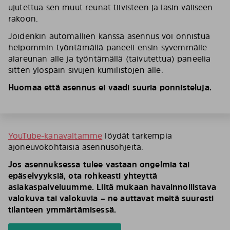
ujutettua sen muut reunat tiivisteen ja lasin väliseen
rakoon.
Joidenkin automallien kanssa asennus voi onnistua
helpommin työntämällä paneeli ensin syvemmälle
alareunan alle ja työntämällä (taivutettua) paneelia
sitten ylöspäin sivujen kumilistojen alle.
Huomaa että asennus ei vaadi suuria ponnisteluja.
YouTube-kanavaltamme
löydät tarkempia
ajoneuvokohtaisia asennusohjeita.
Jos asennuksessa tulee vastaan ongelmia tai
epäselvyyksiä, ota rohkeasti yhteyttä
asiakaspalveluumme. Liitä mukaan havainnollistava
valokuva tai valokuvia – ne auttavat meitä suuresti
tilanteen ymmärtämisessä.