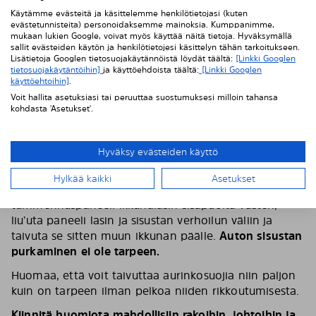
Käytämme evästeitä ja käsittelemme henkilötietojasi (kuten
evästetunnisteita) personoidaksemme mainoksia. Kumppanimme,
mukaan lukien Google, voivat myös käyttää näitä tietoja. Hyväksymällä
sallit evästeiden käytön ja henkilötietojesi käsittelyn tähän tarkoitukseen.
Lisätietoja Googlen tietosuojakäytännöistä löydät täältä:
[Linkki Googlen
tietosuojakäytäntöihin]
ja käyttöehdoista täältä:
[Linkki Googlen
käyttöehtoihin]
.
Voit hallita asetuksiasi tai peruuttaa suostumuksesi milloin tahansa
kohdasta 'Asetukset'.
Hyväksy evästeiden käyttö
4. Aloita tummennuspaneelin asennus
Hylkää kaikki
Asetukset
Aloita ikkunan perimmäisestä nurkasta: aseta
tummennuspaneeli ikkunalasin sisäpuolta vasten,
liu’uta paneeli lasin ja sisustan verhoilun väliin ja
taivuta se sitten muun ikkunan päälle.
Auton sisustan
purkaminen ei ole tarpeen.
Huomaa, että voit taivuttaa aurinkosuojia niin paljon
kuin on tarpeen ilman pelkoa niiden rikkoutumisesta.
Kiinnitä huomiota mahdollisiin rakoihin, johtoihin ja