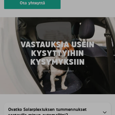
Ota yhteyttä
VASTAUKSIA USEIN
KYSYTTYIHIN
KYSYMYKSIIN
Ovatko Solarplexiuksen tummennukset