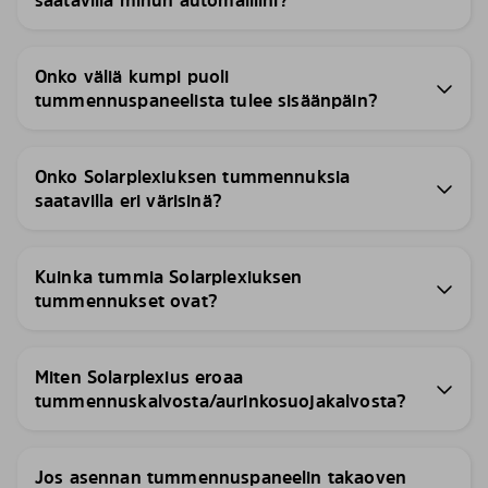
saatavilla minun automalliini?
Onko väliä kumpi puoli
tummennuspaneelista tulee sisäänpäin?
Onko Solarplexiuksen tummennuksia
saatavilla eri värisinä?
Kuinka tummia Solarplexiuksen
tummennukset ovat?
Miten Solarplexius eroaa
tummennuskalvosta/aurinkosuojakalvosta?
Jos asennan tummennuspaneelin takaoven