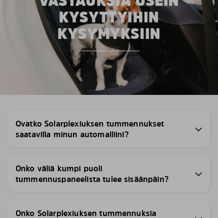
VASTAUKSIA USEIN
KYSYTTYIHIN
KYSYMYKSIIN
Ovatko Solarplexiuksen tummennukset
saatavilla minun automalliini?
Onko väliä kumpi puoli
tummennuspaneelista tulee sisäänpäin?
Onko Solarplexiuksen tummennuksia