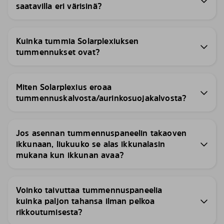
saatavilla eri värisinä?
Kuinka tummia Solarplexiuksen
tummennukset ovat?
Miten Solarplexius eroaa
tummennuskalvosta/aurinkosuojakalvosta?
Jos asennan tummennuspaneelin takaoven
ikkunaan, liukuuko se alas ikkunalasin
mukana kun ikkunan avaa?
Voinko taivuttaa tummennuspaneelia
kuinka paljon tahansa ilman pelkoa
rikkoutumisesta?