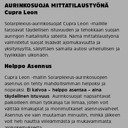
AURINKOSUOJA MITTATILAUSTYÖNÄ
Cupra Leon
Solarplexius-aurinkosuojat Cupra Leon -mallille
tarjoavat täydellisen istuvuuden ja tehokkaan suojan
auringon haitallisilta säteiltä. Nämä mittatilaustyönä
valmistetut suojat lisäävät ajomukavuutta ja
yksityisyyttä, säilyttäen samalla autosi urheilullisen ja
tyylikkään ulkonäön.
Helppo Asennus
Cupra Leon -mallin Solarplexius-aurinkosuojien
asennus on tehty mahdollisimman helpoksi ja
nopeaksi.
Ei kalvoa – helppo asentaa – aina
täydellinen istuvuus
. Aurinkosuojat napsahtavat
paikoilleen ilman työkaluja tai liimaa, joten voit
välttää ilmakuplat ja monimutkaiset asennusvaiheet.
Asennus vie vain muutaman minuutin, minkä jälkeen
voit heti nauttia viileämmästä ja mukavammasta
ajokokemuksesta.