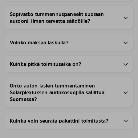
Sopivatko tummennuspaneelit suoraan
autooni, ilman tarvetta säädöille?
Voinko maksaa laskulla?
Kuinka pitkä toimitusaika on?
Onko auton lasien tummentaminen
Solarplexiuksen aurinkosuojilla sallittua
Suomessa?
Kuinka voin seurata pakettini toimitusta?