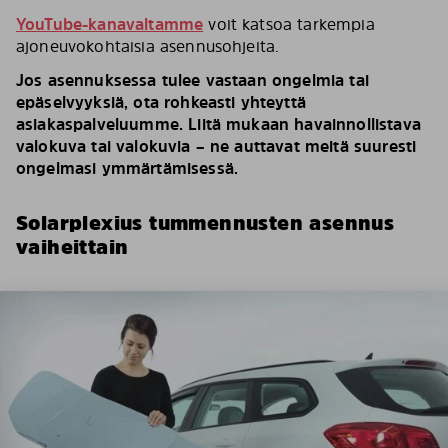
YouTube-kanavaltamme
voit katsoa tarkempia
ajoneuvokohtaisia asennusohjeita.
Jos asennuksessa tulee vastaan ongelmia tai
epäselvyyksiä, ota rohkeasti yhteyttä
asiakaspalveluumme. Liitä mukaan havainnollistava
valokuva tai valokuvia – ne auttavat meitä suuresti
ongelmasi ymmärtämisessä.
Solarplexius tummennusten asennus
vaiheittain