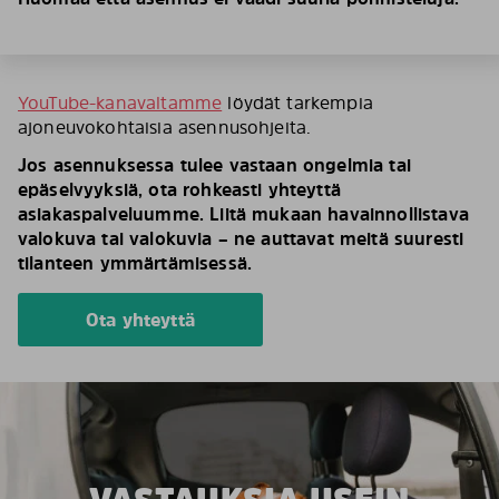
YouTube-kanavaltamme
löydät tarkempia
ajoneuvokohtaisia asennusohjeita.
Jos asennuksessa tulee vastaan ongelmia tai
epäselvyyksiä, ota rohkeasti yhteyttä
asiakaspalveluumme. Liitä mukaan havainnollistava
valokuva tai valokuvia – ne auttavat meitä suuresti
tilanteen ymmärtämisessä.
Ota yhteyttä