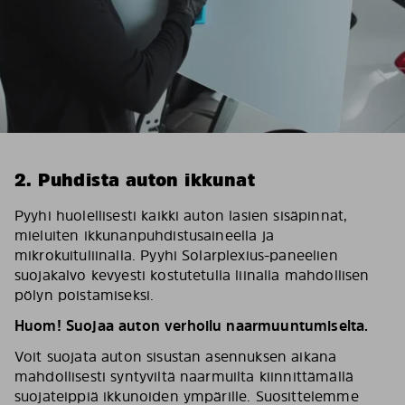
2. Puhdista auton ikkunat
Pyyhi huolellisesti kaikki auton lasien sisäpinnat,
mieluiten ikkunanpuhdistusaineella ja
mikrokuituliinalla. Pyyhi Solarplexius-paneelien
suojakalvo kevyesti kostutetulla liinalla mahdollisen
pölyn poistamiseksi.
Huom! Suojaa auton verhoilu naarmuuntumiselta.
Voit suojata auton sisustan asennuksen aikana
mahdollisesti syntyviltä naarmuilta kiinnittämällä
suojateippiä ikkunoiden ympärille. Suosittelemme