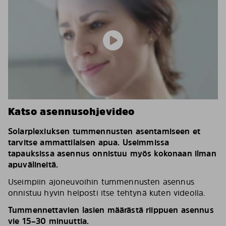
Katso asennusohjevideo
Solarplexiuksen tummennusten asentamiseen et
tarvitse ammattilaisen apua. Useimmissa
tapauksissa asennus onnistuu myös kokonaan ilman
apuvälineitä.
Useimpiin ajoneuvoihin tummennusten asennus
onnistuu hyvin helposti itse tehtynä kuten videolla.
Tummennettavien lasien määrästä riippuen asennus
vie 15–30 minuuttia.