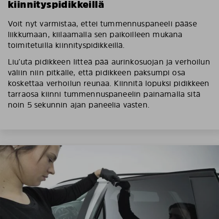
kiinnityspidikkeillä
Voit nyt varmistaa, ettei tummennuspaneeli pääse
liikkumaan, kiilaamalla sen paikoilleen mukana
toimitetuilla kiinnityspidikkeillä.
Liu’uta pidikkeen litteä pää aurinkosuojan ja verhoilun
väliin niin pitkälle, että pidikkeen paksumpi osa
koskettaa verhoilun reunaa. Kiinnitä lopuksi pidikkeen
tarraosa kiinni tummennuspaneelin painamalla sitä
noin 5 sekunnin ajan paneelia vasten.