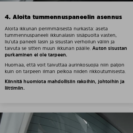
4. Aloita tummennuspaneelin asennus
Aloita ikkunan perimmäisestä nurkasta: aseta
tummennuspaneeli ikkunalasin sisäpuolta vasten,
liu’uta paneeli lasin ja sisustan verhoilun väliin ja
taivuta se sitten muun ikkunan päälle.
Auton sisustan
purkaminen ei ole tarpeen.
Huomaa, että voit taivuttaa aurinkosuojia niin paljon
kuin on tarpeen ilman pelkoa niiden rikkoutumisesta.
Kiinnitä huomiota mahdollisiin rakoihin, johtoihin ja
liittimiin.