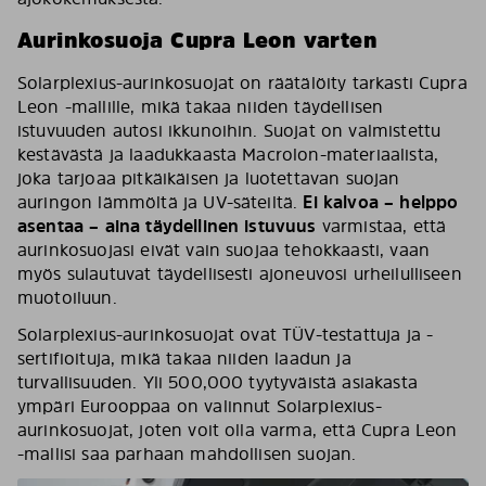
Aurinkosuoja Cupra Leon varten
Solarplexius-aurinkosuojat on räätälöity tarkasti Cupra
Leon -mallille, mikä takaa niiden täydellisen
istuvuuden autosi ikkunoihin. Suojat on valmistettu
kestävästä ja laadukkaasta Macrolon-materiaalista,
joka tarjoaa pitkäikäisen ja luotettavan suojan
auringon lämmöltä ja UV-säteiltä.
Ei kalvoa – helppo
asentaa – aina täydellinen istuvuus
varmistaa, että
aurinkosuojasi eivät vain suojaa tehokkaasti, vaan
myös sulautuvat täydellisesti ajoneuvosi urheilulliseen
muotoiluun.
Solarplexius-aurinkosuojat ovat TÜV-testattuja ja -
sertifioituja, mikä takaa niiden laadun ja
turvallisuuden. Yli 500,000 tyytyväistä asiakasta
ympäri Eurooppaa on valinnut Solarplexius-
aurinkosuojat, joten voit olla varma, että Cupra Leon
-mallisi saa parhaan mahdollisen suojan.