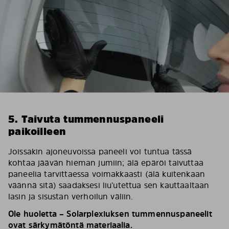
5. Taivuta tummennuspaneeli
paikoilleen
Joissakin ajoneuvoissa paneeli voi tuntua tässä
kohtaa jäävän hieman jumiin; älä epäröi taivuttaa
paneelia tarvittaessa voimakkaasti (älä kuitenkaan
väännä sitä) saadaksesi liu’utettua sen kauttaaltaan
lasin ja sisustan verhoilun väliin.
Ole huoletta – Solarplexiuksen tummennuspaneelit
ovat särkymätöntä materiaalia.