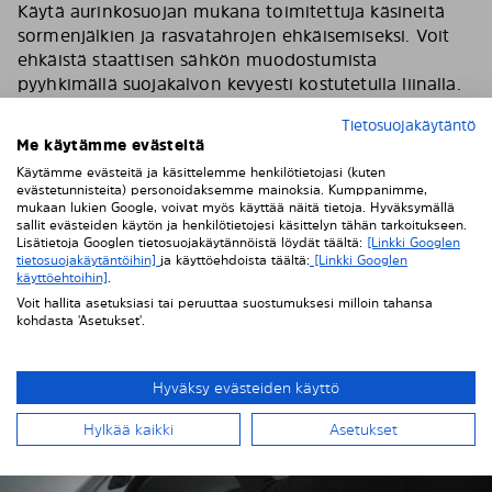
Käytä aurinkosuojan mukana toimitettuja käsineitä
sormenjälkien ja rasvatahrojen ehkäisemiseksi. Voit
ehkäistä staattisen sähkön muodostumista
pyyhkimällä suojakalvon kevyesti kostutetulla liinalla.
Vedä sitten suojakalvo hitaasti pois ensimmäisen
Tietosuojakäytäntö
tummennuspaneelin päältä.
Me käytämme evästeitä
Käytämme evästeitä ja käsittelemme henkilötietojasi (kuten
evästetunnisteita) personoidaksemme mainoksia. Kumppanimme,
mukaan lukien Google, voivat myös käyttää näitä tietoja. Hyväksymällä
sallit evästeiden käytön ja henkilötietojesi käsittelyn tähän tarkoitukseen.
Lisätietoja Googlen tietosuojakäytännöistä löydät täältä:
[Linkki Googlen
tietosuojakäytäntöihin]
ja käyttöehdoista täältä:
[Linkki Googlen
käyttöehtoihin]
.
Voit hallita asetuksiasi tai peruuttaa suostumuksesi milloin tahansa
kohdasta 'Asetukset'.
Hyväksy evästeiden käyttö
Hylkää kaikki
Asetukset