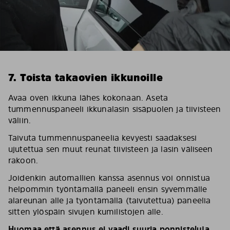
7. Toista takaovien ikkunoille
Avaa oven ikkuna lähes kokonaan. Aseta
tummennuspaneeli ikkunalasin sisäpuolen ja tiivisteen
väliin.
Taivuta tummennuspaneelia kevyesti saadaksesi
ujutettua sen muut reunat tiivisteen ja lasin väliseen
rakoon.
Joidenkin automallien kanssa asennus voi onnistua
helpommin työntämällä paneeli ensin syvemmälle
alareunan alle ja työntämällä (taivutettua) paneelia
sitten ylöspäin sivujen kumilistojen alle.
Huomaa että asennus ei vaadi suuria ponnisteluja.