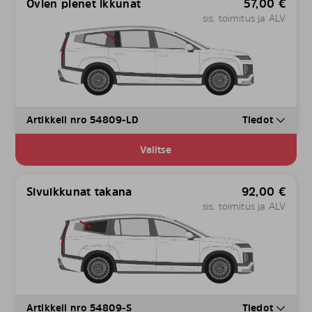
Ovien pienet ikkunat
57,00
€
sis. toimitus ja ALV
Artikkeli nro 54809-LD
Tiedot
Valitse
Sivuikkunat takana
92,00
€
sis. toimitus ja ALV
Artikkeli nro 54809-S
Tiedot