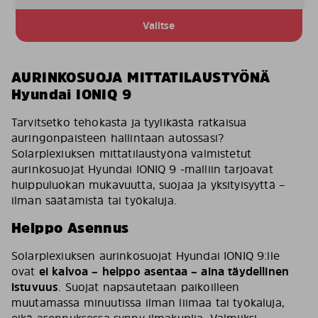
Valitse
AURINKOSUOJA MITTATILAUSTYÖNÄ
Hyundai IONIQ 9
Tarvitsetko tehokasta ja tyylikästä ratkaisua
auringonpaisteen hallintaan autossasi?
Solarplexiuksen mittatilaustyönä valmistetut
aurinkosuojat Hyundai IONIQ 9 -malliin tarjoavat
huippuluokan mukavuutta, suojaa ja yksityisyyttä –
ilman säätämistä tai työkaluja.
Helppo Asennus
Solarplexiuksen aurinkosuojat Hyundai IONIQ 9:lle
ovat
ei kalvoa – helppo asentaa – aina täydellinen
istuvuus
. Suojat napsautetaan paikoilleen
muutamassa minuutissa ilman liimaa tai työkaluja,
eikä asennuksessa synny ilmakuplia. Valmiiksi