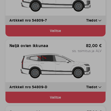
Artikkeli nro 54809-7
Tiedot
Valitse
Neljä ovien ikkunaa
82,00
€
sis. toimitus ja ALV
Artikkeli nro 54809-D
Tiedot
Valitse