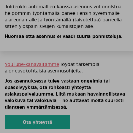
Joidenkin automallien kanssa asennus voi onnistua
helpommin työntämällä paneeli ensin syvemmälle
alareunan alle ja työntämällä (taivutettua) paneelia
sitten ylöspäin sivujen kumilistojen alle.
Huomaa että asennus ei vaadi suuria ponnisteluja.
YouTube-kanavaltamme
löydät tarkempia
ajoneuvokohtaisia asennusohjeita.
Jos asennuksessa tulee vastaan ongelmia tai
epäselvyyksiä, ota rohkeasti yhteyttä
asiakaspalveluumme. Liitä mukaan havainnollistava
valokuva tai valokuvia – ne auttavat meitä suuresti
tilanteen ymmärtämisessä.
Ota yhteyttä