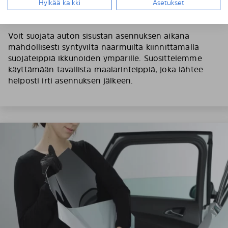
pölyn poistamiseksi.
Hylkää kaikki
Asetukset
Huom! Suojaa auton verhoilu naarmuuntumiselta.
Voit suojata auton sisustan asennuksen aikana
mahdollisesti syntyviltä naarmuilta kiinnittämällä
suojateippiä ikkunoiden ympärille. Suosittelemme
käyttämään tavallista maalarinteippiä, joka lähtee
helposti irti asennuksen jälkeen.