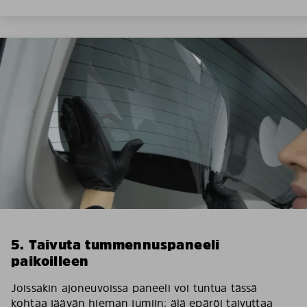
5. Taivuta tummennuspaneeli
paikoilleen
Joissakin ajoneuvoissa paneeli voi tuntua tässä
kohtaa jäävän hieman jumiin; älä epäröi taivuttaa