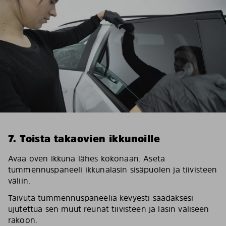
7. Toista takaovien ikkunoille
Avaa oven ikkuna lähes kokonaan. Aseta
tummennuspaneeli ikkunalasin sisäpuolen ja tiivisteen
väliin.
Taivuta tummennuspaneelia kevyesti saadaksesi
ujutettua sen muut reunat tiivisteen ja lasin väliseen
rakoon.