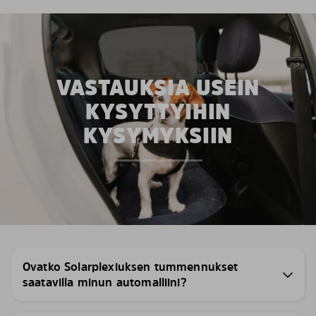
VASTAUKSIA USEIN
KYSYTTYIHIN
KYSYMYKSIIN
Ovatko Solarplexiuksen tummennukset
saatavilla minun automalliini?