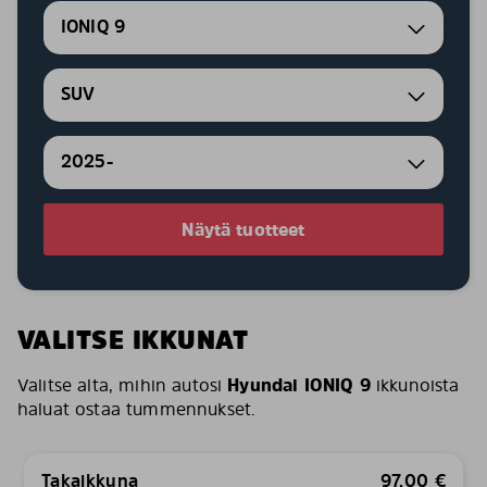
IONIQ 9
SUV
2025-
Näytä tuotteet
VALITSE IKKUNAT
Valitse alta, mihin autosi
Hyundai IONIQ 9
ikkunoista
haluat ostaa tummennukset.
Takaikkuna
97,00
€