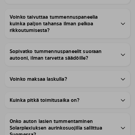
Voinko taivuttaa tummennuspaneelia
kuinka paljon tahansa ilman pelkoa
rikkoutumisesta?
Sopivatko tummennuspaneelit suoraan
autooni, ilman tarvetta säädöille?
Voinko maksaa laskulla?
Kuinka pitkä toimitusaika on?
Onko auton lasien tummentaminen
Solarplexiuksen aurinkosuojilla sallittua
Suomessa?