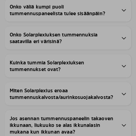
Onko väliä kumpi puoli
tummennuspaneelista tulee sisäänpäin?
Onko Solarplexiuksen tummennuksia
saatavilla eri värisinä?
Kuinka tummia Solarplexiuksen
tummennukset ovat?
Miten Solarplexius eroaa
tummennuskalvosta/aurinkosuojakalvosta?
Jos asennan tummennuspaneelin takaoven
ikkunaan, liukuuko se alas ikkunalasin
mukana kun ikkunan avaa?