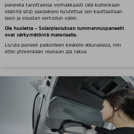
paneelia tarvittaessa voimakkaasti (älä kuitenkaan
väännä sitä) saadaksesi liu’utettua sen kauttaaltaan
lasin ja sisustan verhoilun väliin.
Ole huoletta – Solarplexiuksen tummennuspaneelit
ovat särkymätöntä materiaalia.
Liu’uta paneeli paikoilleen keskelle ikkunalasia, niin
ettei yhteenkään reunaan jää rakoa.