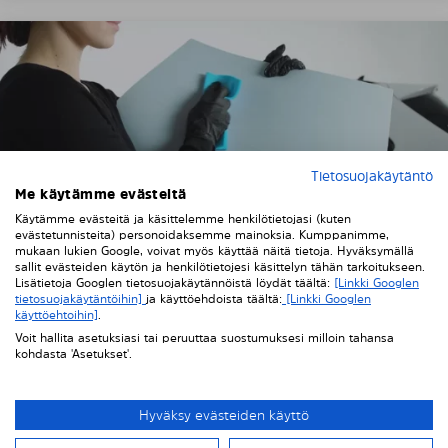
Tietosuojakäytäntö
Me käytämme evästeitä
Käytämme evästeitä ja käsittelemme henkilötietojasi (kuten
evästetunnisteita) personoidaksemme mainoksia. Kumppanimme,
mukaan lukien Google, voivat myös käyttää näitä tietoja. Hyväksymällä
sallit evästeiden käytön ja henkilötietojesi käsittelyn tähän tarkoitukseen.
Lisätietoja Googlen tietosuojakäytännöistä löydät täältä:
[Linkki Googlen
tietosuojakäytäntöihin]
ja käyttöehdoista täältä:
[Linkki Googlen
käyttöehtoihin]
.
2. Puhdista auton ikkunat
Voit hallita asetuksiasi tai peruuttaa suostumuksesi milloin tahansa
kohdasta 'Asetukset'.
Pyyhi huolellisesti kaikki auton lasien sisäpinnat,
mieluiten ikkunanpuhdistusaineella ja
mikrokuituliinalla. Pyyhi Solarplexius-paneelien
Hyväksy evästeiden käyttö
suojakalvo kevyesti kostutetulla liinalla mahdollisen