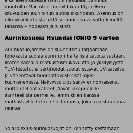
muotoiltu Macrolon-muovi takaa täydellisen
istuvuuden juuri sinun autosi ikkunoihin. Asennus on
niin yksinkertaista, että se onnistuu vaivatta keneltä
tahansa – nopeasti ja siististi.
Aurinkosuoja Hyundai IONIQ 9 varten
Aurinkosuojamme on suunniteltu tarjoamaan
tehokasta suojaa auringon haitallisia säteitä vastaan,
lisäten samalla matkustusmukavuutta ja yksityisyyttä.
TÜV-testatut ja sertifioidut suojat estävät UV-säteilyä
ja vähentävät huomattavasti sisätilojen
kuumenemista. Näkyvyys ulos säilyy erinomaisena,
mutta uteliaat katseet jäävät ulkopuolelle –
ihanteellista perheille, lemmikkien kanssa
matkustaville tai kenelle tahansa, joka arvostaa omaa
rauhaa.
Solarplexius-aurinkosuojat on kehitetty kestämään