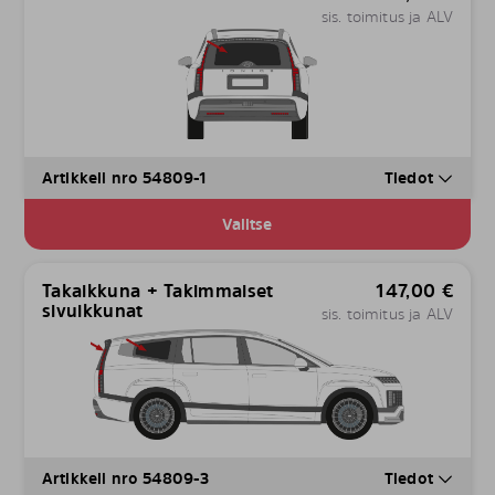
sis. toimitus ja ALV
Artikkeli nro 54809-1
Tiedot
Valitse
Takaikkuna + Takimmaiset
147,00
€
sivuikkunat
sis. toimitus ja ALV
Artikkeli nro 54809-3
Tiedot