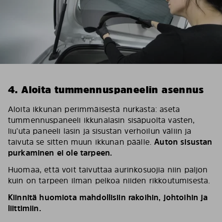
4. Aloita tummennuspaneelin asennus
Aloita ikkunan perimmäisestä nurkasta: aseta
tummennuspaneeli ikkunalasin sisäpuolta vasten,
liu’uta paneeli lasin ja sisustan verhoilun väliin ja
taivuta se sitten muun ikkunan päälle.
Auton sisustan
purkaminen ei ole tarpeen.
Huomaa, että voit taivuttaa aurinkosuojia niin paljon
kuin on tarpeen ilman pelkoa niiden rikkoutumisesta.
Kiinnitä huomiota mahdollisiin rakoihin, johtoihin ja
liittimiin.