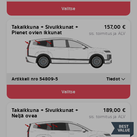
Valitse
Takaikkuna + Sivuikkunat +
157,00
€
Pienet ovien ikkunat
sis. toimitus ja ALV
Artikkeli nro 54809-5
Tiedot
Valitse
Takaikkuna + Sivuikkunat +
189,00
€
Neljä ovea
sis. toimitus ja ALV