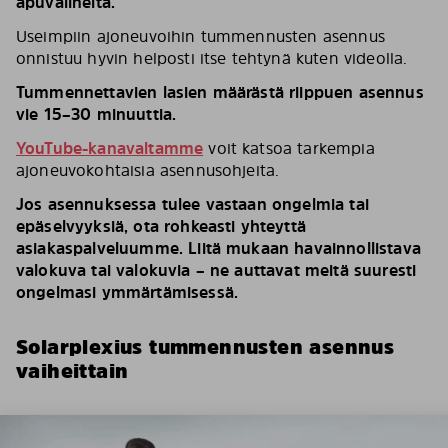
apuvälineitä.
Useimpiin ajoneuvoihin tummennusten asennus
onnistuu hyvin helposti itse tehtynä kuten videolla.
Tummennettavien lasien määrästä riippuen asennus
vie 15–30 minuuttia.
YouTube-kanavaltamme
voit katsoa tarkempia
ajoneuvokohtaisia asennusohjeita.
Jos asennuksessa tulee vastaan ongelmia tai
epäselvyyksiä, ota rohkeasti yhteyttä
asiakaspalveluumme. Liitä mukaan havainnollistava
valokuva tai valokuvia – ne auttavat meitä suuresti
ongelmasi ymmärtämisessä.
Solarplexius tummennusten asennus
vaiheittain