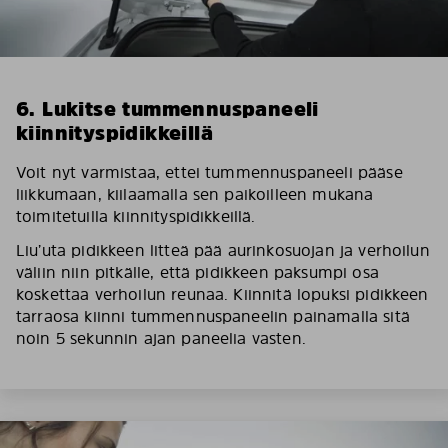
6. Lukitse tummennuspaneeli
kiinnityspidikkeillä
Voit nyt varmistaa, ettei tummennuspaneeli pääse
liikkumaan, kiilaamalla sen paikoilleen mukana
toimitetuilla kiinnityspidikkeillä.
Liu’uta pidikkeen litteä pää aurinkosuojan ja verhoilun
väliin niin pitkälle, että pidikkeen paksumpi osa
koskettaa verhoilun reunaa. Kiinnitä lopuksi pidikkeen
tarraosa kiinni tummennuspaneelin painamalla sitä
noin 5 sekunnin ajan paneelia vasten.