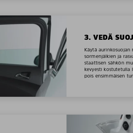
3. VEDÄ SUO
Käytä aurinkosuojan 
sormenjälkien ja rasv
staattisen sähkön mu
kevyesti kostutetulla 
pois ensimmäisen tu