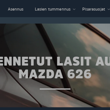
Asennus
Lasien tummennus
Pisarasuojat
NNETUT LASIT A
MAZDA 626