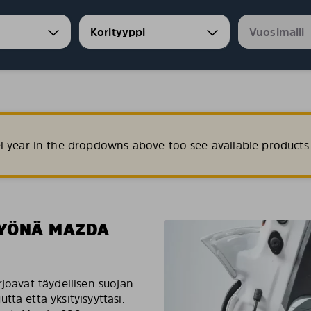
l year in the dropdowns above too see available products
TYÖNÄ MAZDA
rjoavat täydellisen suojan
ta että yksityisyyttäsi.