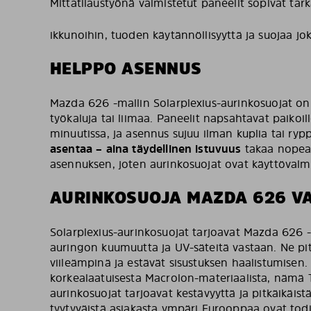
Mittatilaustyönä valmistetut paneelit sopivat ta
ikkunoihin, tuoden käytännöllisyyttä ja suojaa jo
HELPPO ASENNUS
Mazda 626 -mallin Solarplexius-aurinkosuojat o
työkaluja tai liimaa. Paneelit napsahtavat paiko
minuutissa, ja asennus sujuu ilman kuplia tai ryp
asentaa – aina täydellinen istuvuus
takaa nopea
asennuksen, joten aurinkosuojat ovat käyttövalmi
AURINKOSUOJA MAZDA 626 V
Solarplexius-aurinkosuojat tarjoavat Mazda 626 -
auringon kuumuutta ja UV-säteitä vastaan. Ne pit
viileämpinä ja estävät sisustuksen haalistumisen.
korkealaatuisesta Macrolon-materiaalista, nämä TÜ
aurinkosuojat tarjoavat kestävyyttä ja pitkäikäis
tyytyväistä asiakasta ympäri Eurooppaa ovat todi