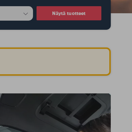
Näytä tuotteet
.