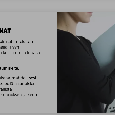
NAT
äpinnat, mieluiten
alla. Pyyhi
 kostutetulla liinalla
umiselta.
ikana mahdollisesti
ateippiä ikkunoiden
llista
 asennuksen jälkeen.