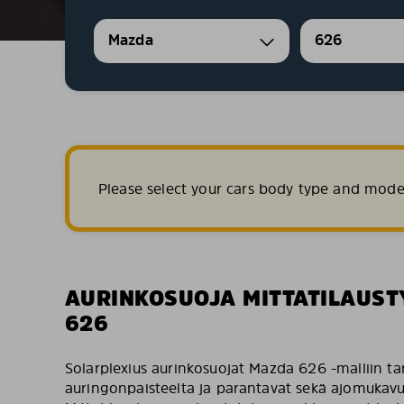
Mazda
626
Please select your cars body type and mode
AURINKOSUOJA MITTATILAUS
626
Solarplexius aurinkosuojat Mazda 626 -malliin ta
auringonpaisteelta ja parantavat sekä ajomukavuut