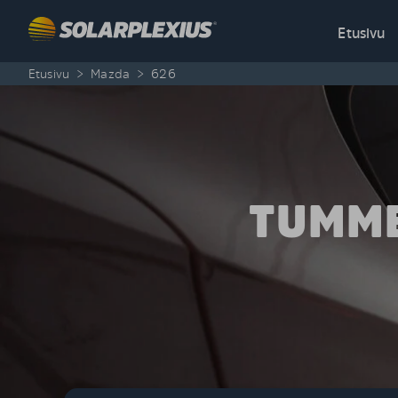
Skip to content
Etusivu
Etusivu
>
Mazda
>
626
TUMME