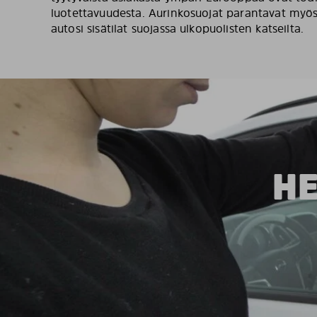
luotettavuudesta. Aurinkosuojat parantavat myös y
autosi sisätilat suojassa ulkopuolisten katseilta.
HE