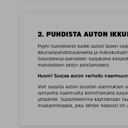
2. PUHDISTA AUTON IKKU
Pyyhi huolellisesti kaikki auton lasien sis
ikkunanpuhdistusaineella ja mikrokuituliin
Solarplexius-paneelien suojakalvo kevyesti
mahdollisen pölyn poistamiseksi.
Huom! Suojaa auton verhoilu naarmuunt
Voit suojata auton sisustan asennuksen a
syntyviltä naarmuilta kiinnittämällä suoj
ympärille. Suosittelemme käyttämään tava
maalarinteippiä, joka lähtee helposti irti