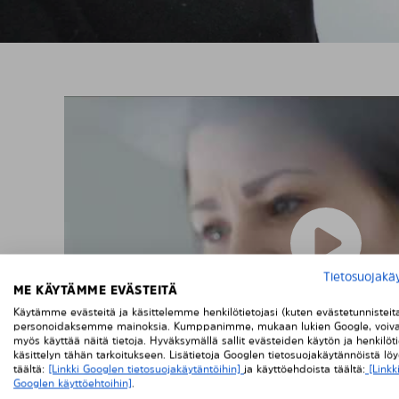
Tietosuojakä
ME KÄYTÄMME EVÄSTEITÄ
Käytämme evästeitä ja käsittelemme henkilötietojasi (kuten evästetunnisteit
personoidaksemme mainoksia. Kumppanimme, mukaan lukien Google, voiva
myös käyttää näitä tietoja. Hyväksymällä sallit evästeiden käytön ja henkilöti
käsittelyn tähän tarkoitukseen. Lisätietoja Googlen tietosuojakäytännöistä lö
täältä:
[Linkki Googlen tietosuojakäytäntöihin]
ja käyttöehdoista täältä:
[Linkk
Googlen käyttöehtoihin]
.