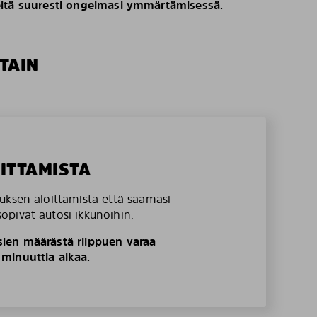
eitä suuresti ongelmasi ymmärtämisessä.
TAIN
OITTAMISTA
uksen aloittamista että saamasi
pivat autosi ikkunoihin.
ien määrästä riippuen varaa
minuuttia aikaa.