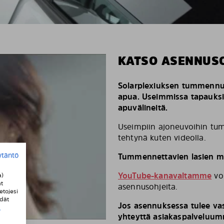
KATSO ASENNUS
Solarplexiuksen tummennus
apua. Useimmissa tapauks
apuvälineitä.
Useimpiin ajoneuvoihin tum
tehtynä kuten videolla.
ytäntö
Tummennettavien lasien mä
YouTube-kanavaltamme
voi
a)
t
asennusohjeita.
etojesi
ydät
Jos asennuksessa tulee vas
i
yhteyttä asiakaspalveluumm