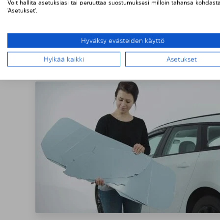
Voit hallita asetuksiasi tai peruuttaa suostumuksesi milloin tahansa kohdast
'Asetukset'.
Hyväksy evästeiden käyttö
SOLARPLEXIU
Hylkää kaikki
Asetukset