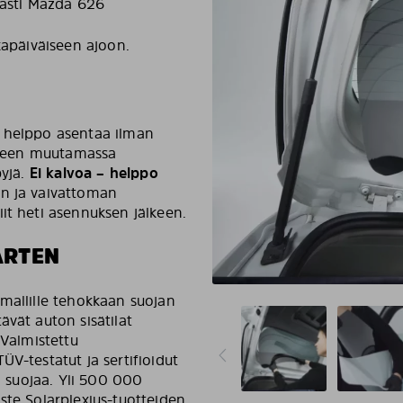
rkasti Mazda 626
kapäiväiseen ajoon.
n helppo asentaa ilman
illeen muutamassa
pyjä.
Ei kalvoa – helppo
n ja vaivattoman
it heti asennuksen jälkeen.
ARTEN
mallille tehokkaan suojan
ävät auton sisätilat
 Valmistettu
V-testatut ja sertifioidut
tä suojaa. Yli 500 000
ste Solarplexius-tuotteiden