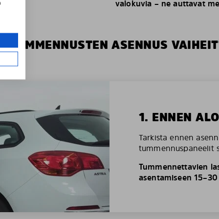
valokuvia – ne auttavat m
a
S TUMMENNUSTEN ASENNUS VAIHEIT
1. ENNEN AL
Tarkista ennen asenn
tummennuspaneelit so
Tummennettavien las
asentamiseen 15–30 