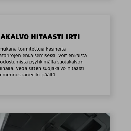
JAKALVO HITAASTI IRTI
mukana toimitettuja käsineitä
atahrojen ehkäisemiseksi. Voit ehkäistä
odostumista pyyhkimällä suojakalvon
liinalla. Vedä sitten suojakalvo hitaasti
mmennuspaneelin päältä.