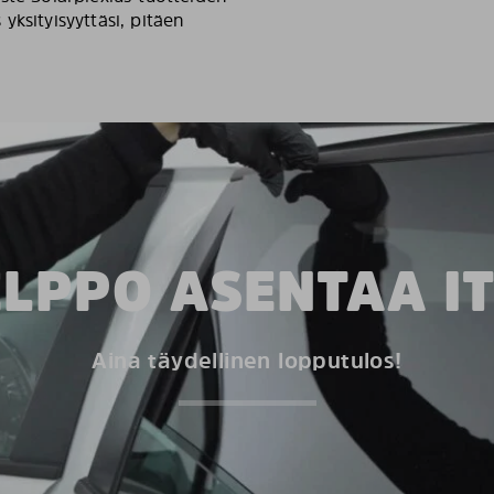
ksityisyyttäsi, pitäen
LPPO ASENTAA I
Aina täydellinen lopputulos!