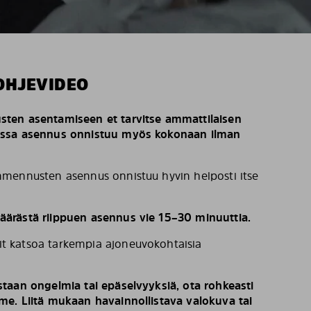
OHJEVIDEO
ten asentamiseen et tarvitse ammattilaisen
issa asennus onnistuu myös kokonaan ilman
mennusten asennus onnistuu hyvin helposti itse
ärästä riippuen asennus vie 15–30 minuuttia.
t katsoa tarkempia ajoneuvokohtaisia
taan ongelmia tai epäselvyyksiä, ota rohkeasti
e. Liitä mukaan havainnollistava valokuva tai