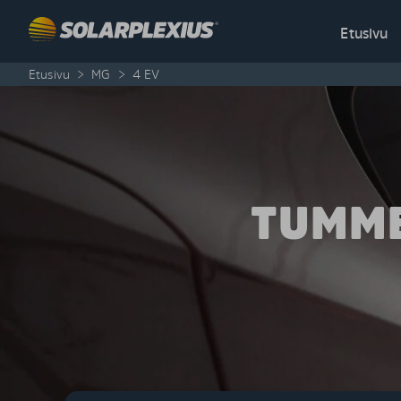
Skip to content
Etusivu
Etusivu
>
MG
>
4 EV
TUMME