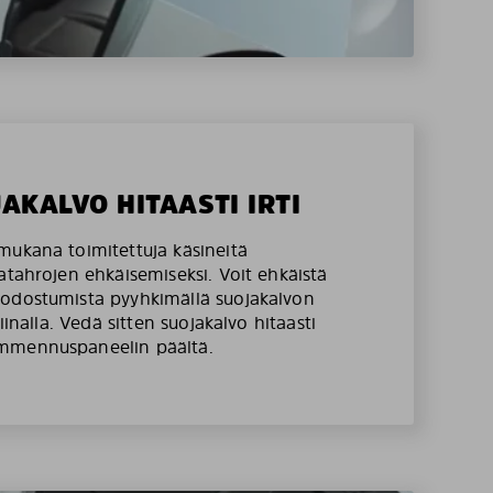
JAKALVO HITAASTI IRTI
mukana toimitettuja käsineitä
atahrojen ehkäisemiseksi. Voit ehkäistä
odostumista pyyhkimällä suojakalvon
liinalla. Vedä sitten suojakalvo hitaasti
mmennuspaneelin päältä.