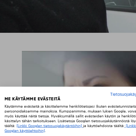
Tietosuojakä
ME KÄYTÄMME EVÄSTEITÄ
Käytämme evästeitä ja käsittelemme henkilötietojasi (kuten evästetunnisteit
personoidaksemme mainoksia. Kumppanimme, mukaan lukien Google, voiva
myös käyttää näitä tietoja. Hyväksymällä sallit evästeiden käytön ja henkilöti
käsittelyn tähän tarkoitukseen. Lisätietoja Googlen tietosuojakäytännöistä lö
täältä:
[Linkki Googlen tietosuojakäytäntöihin]
ja käyttöehdoista täältä:
[Linkk
Googlen käyttöehtoihin]
.