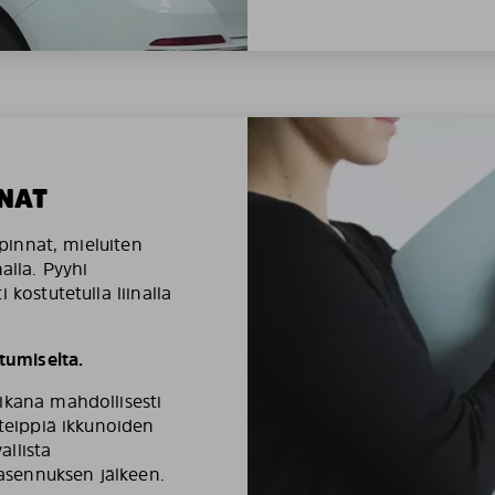
NAT
äpinnat, mieluiten
alla. Pyyhi
 kostutetulla liinalla
umiselta.
ikana mahdollisesti
ateippiä ikkunoiden
llista
 asennuksen jälkeen.