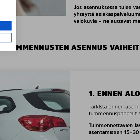
a
Jos asennuksessa tulee vas
yhteyttä asiakaspalveluumm
valokuvia – ne auttavat m
S TUMMENNUSTEN ASENNUS VAIHEIT
1. ENNEN AL
Tarkista ennen asenn
tummennuspaneelit so
Tummennettavien las
asentamiseen 15–30 