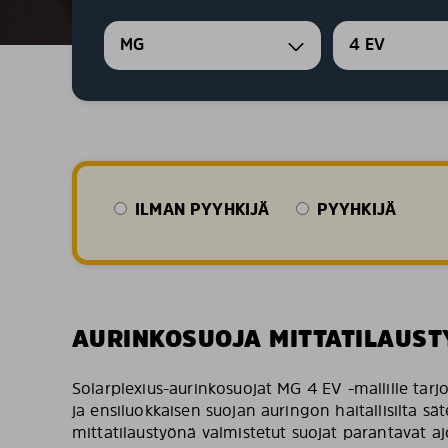
MG
4 EV
ILMAN PYYHKIJÄ
PYYHKIJÄ
AURINKOSUOJA MITTATILAUST
Solarplexius-aurinkosuojat MG 4 EV -mallille tarj
ja ensiluokkaisen suojan auringon haitallisilta sä
mittatilaustyönä valmistetut suojat parantavat a