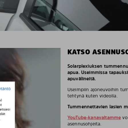
KATSO ASENNUS
Solarplexiuksen tummennus
apua. Useimmissa tapauks
apuvälineitä.
ytäntö
Useimpiin ajoneuvoihin tum
tehtynä kuten videolla.
a)
t
Tummennettavien lasien mä
etojesi
ydät
YouTube-kanavaltamme
voi
i
asennusohjeita.