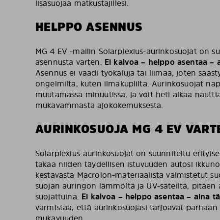
lisäsuojaa matkustajillesi.
HELPPO ASENNUS
MG 4 EV -mallin Solarplexius-aurinkosuojat on su
asennusta varten.
Ei kalvoa – helppo asentaa – 
Asennus ei vaadi työkaluja tai liimaa, joten sääs
ongelmilta, kuten ilmakuplilta. Aurinkosuojat na
muutamassa minuutissa, ja voit heti alkaa nautti
mukavammasta ajokokemuksesta.
AURINKOSUOJA MG 4 EV VART
Solarplexius-aurinkosuojat on suunniteltu erityise
takaa niiden täydellisen istuvuuden autosi ikkuno
kestävästä Macrolon-materiaalista valmistetut suo
suojan auringon lämmöltä ja UV-säteiltä, pitäen aut
suojattuina.
Ei kalvoa – helppo asentaa – aina t
varmistaa, että aurinkosuojasi tarjoavat parhaan
mukavuuden.