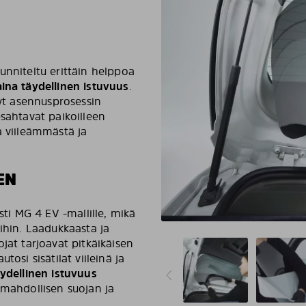
unniteltu erittäin helppoa
aina täydellinen istuvuus
.
tyt asennusprosessin
psahtavat paikoilleen
a viileämmästä ja
EN
sti MG 4 EV -mallille, mikä
ihin. Laadukkaasta ja
jat tarjoavat pitkäikäisen
osi sisätilat viileinä ja
äydellinen istuvuus
 mahdollisen suojan ja