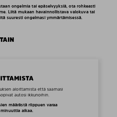
taan ongelmia tai epäselvyyksiä, ota rohkeasti
e. Liitä mukaan havainnollistava valokuva tai
eitä suuresti ongelmasi ymmärtämisessä.
TAIN
OITTAMISTA
uksen aloittamista että saamasi
pivat autosi ikkunoihin.
ien määrästä riippuen varaa
minuuttia aikaa.