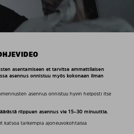
OHJEVIDEO
ten asentamiseen et tarvitse ammattilaisen
issa asennus onnistuu myös kokonaan ilman
mennusten asennus onnistuu hyvin helposti itse
ärästä riippuen asennus vie 15–30 minuuttia.
t katsoa tarkempia ajoneuvokohtaisia