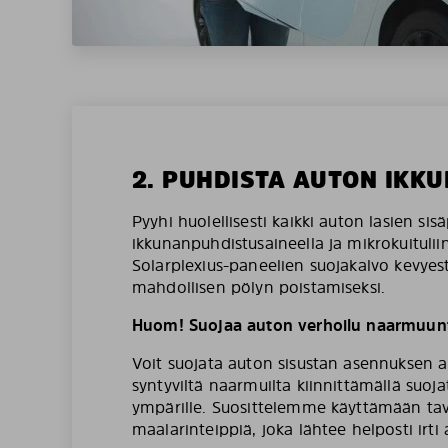
2. PUHDISTA AUTON IKKU
Pyyhi huolellisesti kaikki auton lasien sis
ikkunanpuhdistusaineella ja mikrokuituliin
Solarplexius-paneelien suojakalvo kevyesti
mahdollisen pölyn poistamiseksi.
Huom! Suojaa auton verhoilu naarmuunt
Voit suojata auton sisustan asennuksen a
syntyviltä naarmuilta kiinnittämällä suoj
ympärille. Suosittelemme käyttämään tava
maalarinteippiä, joka lähtee helposti irti