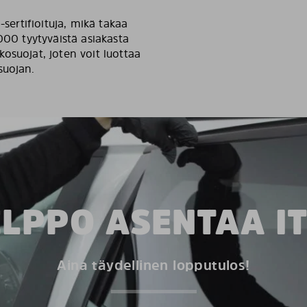
-sertifioituja, mikä takaa
000 tyytyväistä asiakasta
osuojat, joten voit luottaa
suojan.
LPPO ASENTAA I
Aina täydellinen lopputulos!