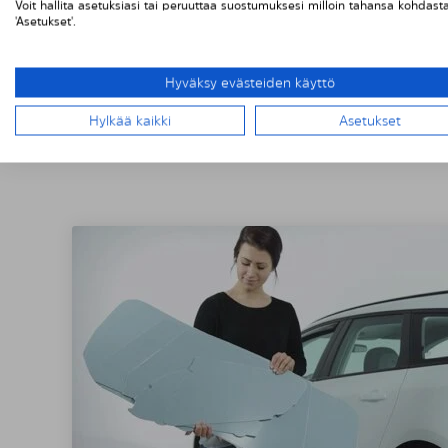
Voit hallita asetuksiasi tai peruuttaa suostumuksesi milloin tahansa kohdast
'Asetukset'.
Hyväksy evästeiden käyttö
Hylkää kaikki
Asetukset
SOLARPLEXIU