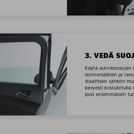
3. VEDÄ SUO
Käytä aurinkosuojan 
sormenjälkien ja rasv
staattisen sähkön mu
kevyesti kostutetulla 
pois ensimmäisen tu