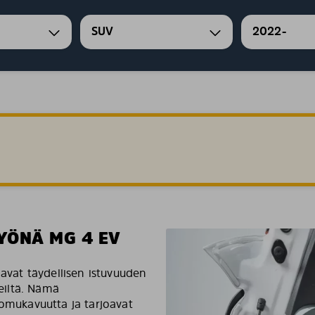
SUV
2022-
YÖNÄ MG 4 EV
oavat täydellisen istuvuuden
teiltä. Nämä
jomukavuutta ja tarjoavat