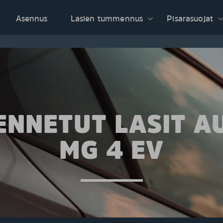
Asennus
Lasien tummennus
Pisarasuojat
NNETUT LASIT A
MG 4 EV