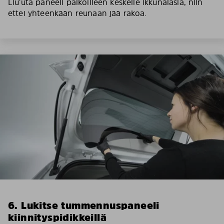
Liu’uta paneeli paikoilleen keskelle ikkunalasia, niin
ettei yhteenkään reunaan jää rakoa.
6. Lukitse tummennuspaneeli
kiinnityspidikkeillä