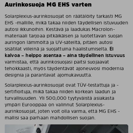
Aurinkosuoja MG EHS varten
Solarplexius-aurinkosuojat on räätälöity tarkasti MG
EHS -mallille, mikä takaa niiden täydellisen istuvuuden
autosi ikkunoihin. Kestävä ja laadukas Macrolon-
materiaali tarjoaa pitkäikäisen ja luotettavan suojan
auringon lämmöltä ja UV-säteiltä, pitäen autosi
sisätilat viileinä ja suojattuina haalistumiselta.
Ei
kalvoa – helppo asentaa – aina täydellinen istuvuus
varmistaa, että aurinkosuojasi paitsi suojaavat
tehokkaasti, myös täydentävät ajoneuvosi modernia
designia ja parantavat ajomukavuutta.
Solarplexius-aurinkosuojat ovat TÜV-testattuja ja -
sertifioituja, mikä takaa niiden korkean laadun ja
turvallisuuden. Yli 500,000 tyytyväistä asiakasta
ympäri Eurooppaa on valinnut Solarplexius-
aurinkosuojat, joten voit olla varma, että MG EHS -
mallisi saa parhaan mahdollisen suojan.