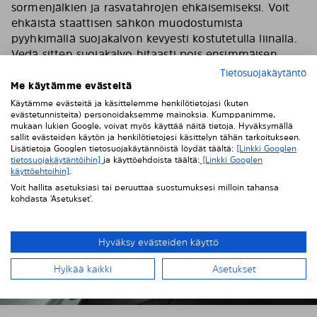
sormenjälkien ja rasvatahrojen ehkäisemiseksi. Voit
ehkäistä staattisen sähkön muodostumista
pyyhkimällä suojakalvon kevyesti kostutetulla liinalla.
Vedä sitten suojakalvo hitaasti pois ensimmäisen
tummennuspaneelin päältä.
Tietosuojakäytäntö
Me käytämme evästeitä
Käytämme evästeitä ja käsittelemme henkilötietojasi (kuten
evästetunnisteita) personoidaksemme mainoksia. Kumppanimme,
mukaan lukien Google, voivat myös käyttää näitä tietoja. Hyväksymällä
sallit evästeiden käytön ja henkilötietojesi käsittelyn tähän tarkoitukseen.
Lisätietoja Googlen tietosuojakäytännöistä löydät täältä:
[Linkki Googlen
tietosuojakäytäntöihin]
ja käyttöehdoista täältä:
[Linkki Googlen
käyttöehtoihin]
.
Voit hallita asetuksiasi tai peruuttaa suostumuksesi milloin tahansa
kohdasta 'Asetukset'.
Hyväksy evästeiden käyttö
Hylkää kaikki
Asetukset