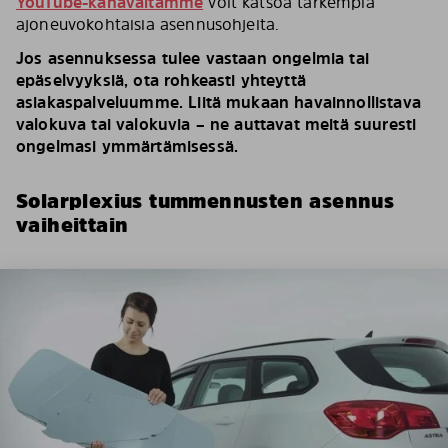
YouTube-kanavaltamme
voit katsoa tarkempia
ajoneuvokohtaisia asennusohjeita.
Jos asennuksessa tulee vastaan ongelmia tai
epäselvyyksiä, ota rohkeasti yhteyttä
asiakaspalveluumme. Liitä mukaan havainnollistava
valokuva tai valokuvia – ne auttavat meitä suuresti
ongelmasi ymmärtämisessä.
Solarplexius tummennusten asennus
vaiheittain