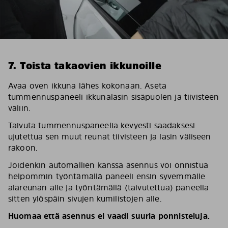
7. Toista takaovien ikkunoille
Avaa oven ikkuna lähes kokonaan. Aseta
tummennuspaneeli ikkunalasin sisäpuolen ja tiivisteen
väliin.
Taivuta tummennuspaneelia kevyesti saadaksesi
ujutettua sen muut reunat tiivisteen ja lasin väliseen
rakoon.
Joidenkin automallien kanssa asennus voi onnistua
helpommin työntämällä paneeli ensin syvemmälle
alareunan alle ja työntämällä (taivutettua) paneelia
sitten ylöspäin sivujen kumilistojen alle.
Huomaa että asennus ei vaadi suuria ponnisteluja.