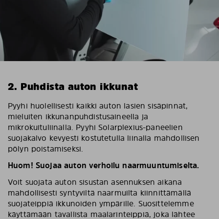
2. Puhdista auton ikkunat
Pyyhi huolellisesti kaikki auton lasien sisäpinnat,
mieluiten ikkunanpuhdistusaineella ja
mikrokuituliinalla. Pyyhi Solarplexius-paneelien
suojakalvo kevyesti kostutetulla liinalla mahdollisen
pölyn poistamiseksi.
Huom! Suojaa auton verhoilu naarmuuntumiselta.
Voit suojata auton sisustan asennuksen aikana
mahdollisesti syntyviltä naarmuilta kiinnittämällä
suojateippiä ikkunoiden ympärille. Suosittelemme
käyttämään tavallista maalarinteippiä, joka lähtee