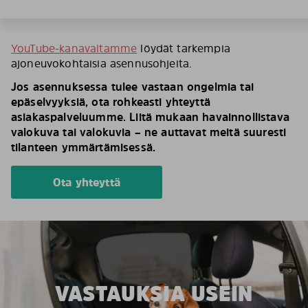
YouTube-kanavaltamme
löydät tarkempia
ajoneuvokohtaisia asennusohjeita.
Jos asennuksessa tulee vastaan ongelmia tai
epäselvyyksiä, ota rohkeasti yhteyttä
asiakaspalveluumme. Liitä mukaan havainnollistava
valokuva tai valokuvia – ne auttavat meitä suuresti
tilanteen ymmärtämisessä.
Ota yhteyttä
VASTAUKSIA USEIN