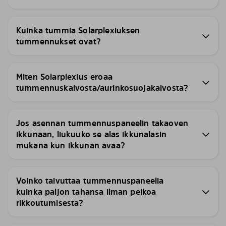
Kuinka tummia Solarplexiuksen
tummennukset ovat?
Miten Solarplexius eroaa
tummennuskalvosta/aurinkosuojakalvosta?
Jos asennan tummennuspaneelin takaoven
ikkunaan, liukuuko se alas ikkunalasin
mukana kun ikkunan avaa?
Voinko taivuttaa tummennuspaneelia
kuinka paljon tahansa ilman pelkoa
rikkoutumisesta?