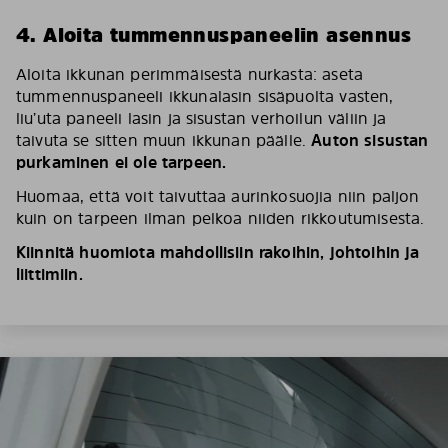
4. Aloita tummennuspaneelin asennus
Aloita ikkunan perimmäisestä nurkasta: aseta
tummennuspaneeli ikkunalasin sisäpuolta vasten,
liu’uta paneeli lasin ja sisustan verhoilun väliin ja
taivuta se sitten muun ikkunan päälle.
Auton sisustan
purkaminen ei ole tarpeen.
Huomaa, että voit taivuttaa aurinkosuojia niin paljon
kuin on tarpeen ilman pelkoa niiden rikkoutumisesta.
Kiinnitä huomiota mahdollisiin rakoihin, johtoihin ja
liittimiin.