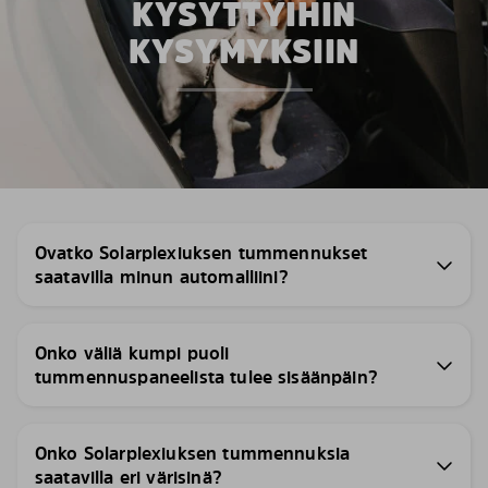
KYSYTTYIHIN
KYSYMYKSIIN
Ovatko Solarplexiuksen tummennukset
saatavilla minun automalliini?
Onko väliä kumpi puoli
tummennuspaneelista tulee sisäänpäin?
Onko Solarplexiuksen tummennuksia
saatavilla eri värisinä?