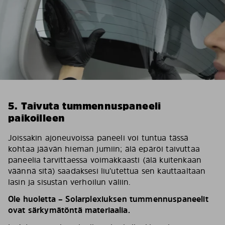
5. Taivuta tummennuspaneeli
paikoilleen
Joissakin ajoneuvoissa paneeli voi tuntua tässä
kohtaa jäävän hieman jumiin; älä epäröi taivuttaa
paneelia tarvittaessa voimakkaasti (älä kuitenkaan
väännä sitä) saadaksesi liu’utettua sen kauttaaltaan
lasin ja sisustan verhoilun väliin.
Ole huoletta – Solarplexiuksen tummennuspaneelit
ovat särkymätöntä materiaalia.