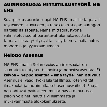
AURINKOSUOJA MITTATILAUSTYÖNÄ MG
EHS
Solarplexius-aurinkosuojat MG EHS -mallille tarjoavat
täydellisen istuvuuden ja tehokkaan suojan auringon
haitallisilta säteiltä. Nämä mittatilaustyönä
valmistetut suojat parantavat ajomukavuutta ja
tarjoavat lisää yksityisyyttä, säilyttäen samalla autosi
modernin ja tyylikkään ilmeen.
Helppo Asennus
MG EHS -mallin Solarplexius-aurinkosuojat on
suunniteltu erityisen helpoiksi ja nopeiksi asentaa.
Ei
kalvoa – helppo asentaa – aina täydellinen istuvuus
.
Asennus ei vaadi työkaluja tai liimaa, joten vältät
ilmakuplat ja monimutkaiset asennusvaiheet. Suojat
napsahtavat paikoilleen muutamassa minuutissa,
jolloin voit heti nauttia viileämmästä ja
mukavammasta ajokokemuksesta.