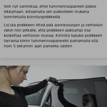
Voit nyt varmistaa, ettei tummennuspaneeli pääse
liikkumaan, kiilaamalla sen paikoilleen mukana
toimitetuilla kiinnityspidikkeillä.
Liu’uta pidikkeen litteä pää aurinkosuojan ja verhoilun
väliin niin pitkälle, että pidikkeen paksumpi osa
koskettaa verhoilun reunaa. Kiinnitä lopuksi pidikkeen
tarraosa kiinni tummennuspaneelin painamalla sitä
noin 5 sekunnin ajan paneelia vasten.