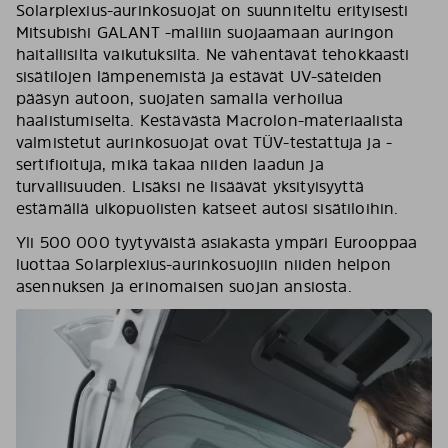
Solarplexius-aurinkosuojat on suunniteltu erityisesti
Mitsubishi GALANT -malliin suojaamaan auringon
haitallisilta vaikutuksilta. Ne vähentävät tehokkaasti
sisätilojen lämpenemistä ja estävät UV-säteiden
pääsyn autoon, suojaten samalla verhoilua
haalistumiselta. Kestävästä Macrolon-materiaalista
valmistetut aurinkosuojat ovat TÜV-testattuja ja -
sertifioituja, mikä takaa niiden laadun ja
turvallisuuden. Lisäksi ne lisäävät yksityisyyttä
estämällä ulkopuolisten katseet autosi sisätiloihin.
Yli 500 000 tyytyväistä asiakasta ympäri Eurooppaa
luottaa Solarplexius-aurinkosuojiin niiden helpon
asennuksen ja erinomaisen suojan ansiosta.