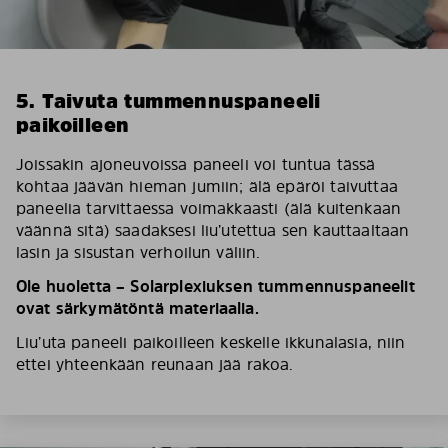
5. Taivuta tummennuspaneeli
paikoilleen
Joissakin ajoneuvoissa paneeli voi tuntua tässä
kohtaa jäävän hieman jumiin; älä epäröi taivuttaa
paneelia tarvittaessa voimakkaasti (älä kuitenkaan
väännä sitä) saadaksesi liu’utettua sen kauttaaltaan
lasin ja sisustan verhoilun väliin.
Ole huoletta – Solarplexiuksen tummennuspaneelit
ovat särkymätöntä materiaalia.
Liu’uta paneeli paikoilleen keskelle ikkunalasia, niin
ettei yhteenkään reunaan jää rakoa.