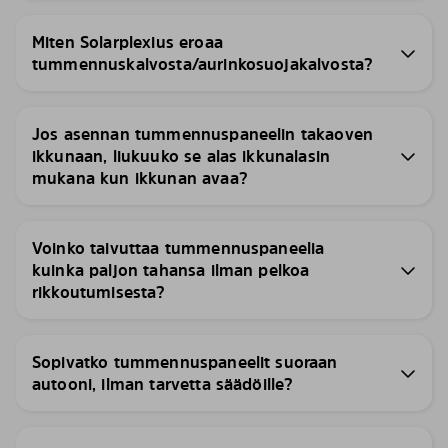
Miten Solarplexius eroaa
tummennuskalvosta/aurinkosuojakalvosta?
Jos asennan tummennuspaneelin takaoven
ikkunaan, liukuuko se alas ikkunalasin
mukana kun ikkunan avaa?
Voinko taivuttaa tummennuspaneelia
kuinka paljon tahansa ilman pelkoa
rikkoutumisesta?
Sopivatko tummennuspaneelit suoraan
autooni, ilman tarvetta säädöille?