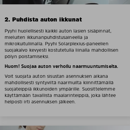
2. Puhdista auton ikkunat
Pyyhi huolellisesti kaikki auton lasien sisäpinnat,
mieluiten ikkunanpuhdistusaineella ja
mikrokuituliinalla. Pyyhi Solarplexius-paneelien
suojakalvo kevyesti kostutetulla liinalla mahdollisen
pölyn poistamiseksi.
Huom! Suojaa auton verhoilu naarmuuntumiselta.
Voit suojata auton sisustan asennuksen aikana
mahdollisesti syntyviltä naarmuilta kiinnittämällä
suojateippiä ikkunoiden ympärille. Suosittelemme
käyttämään tavallista maalarinteippiä, joka lähtee
helposti irti asennuksen jälkeen.