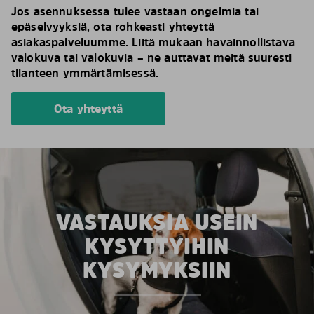
Jos asennuksessa tulee vastaan ongelmia tai
epäselvyyksiä, ota rohkeasti yhteyttä
asiakaspalveluumme. Liitä mukaan havainnollistava
valokuva tai valokuvia – ne auttavat meitä suuresti
tilanteen ymmärtämisessä.
Ota yhteyttä
VASTAUKSIA USEIN
KYSYTTYIHIN
KYSYMYKSIIN