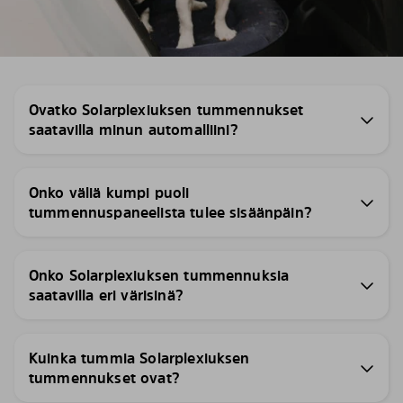
Ovatko Solarplexiuksen tummennukset
saatavilla minun automalliini?
Onko väliä kumpi puoli
tummennuspaneelista tulee sisäänpäin?
Onko Solarplexiuksen tummennuksia
saatavilla eri värisinä?
Kuinka tummia Solarplexiuksen
tummennukset ovat?