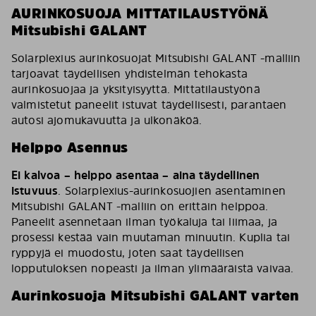
AURINKOSUOJA MITTATILAUSTYÖNÄ
Mitsubishi GALANT
Solarplexius aurinkosuojat Mitsubishi GALANT -malliin
tarjoavat täydellisen yhdistelmän tehokasta
aurinkosuojaa ja yksityisyyttä. Mittatilaustyönä
valmistetut paneelit istuvat täydellisesti, parantaen
autosi ajomukavuutta ja ulkonäköä.
Helppo Asennus
Ei kalvoa – helppo asentaa – aina täydellinen
istuvuus
. Solarplexius-aurinkosuojien asentaminen
Mitsubishi GALANT -malliin on erittäin helppoa.
Paneelit asennetaan ilman työkaluja tai liimaa, ja
prosessi kestää vain muutaman minuutin. Kuplia tai
ryppyjä ei muodostu, joten saat täydellisen
lopputuloksen nopeasti ja ilman ylimääräistä vaivaa.
Aurinkosuoja Mitsubishi GALANT varten