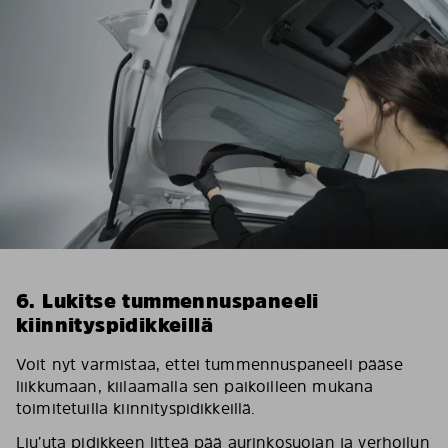
6. Lukitse tummennuspaneeli
kiinnityspidikkeillä
Voit nyt varmistaa, ettei tummennuspaneeli pääse
liikkumaan, kiilaamalla sen paikoilleen mukana
toimitetuilla kiinnityspidikkeillä.
Liu’uta pidikkeen litteä pää aurinkosuojan ja verhoilun