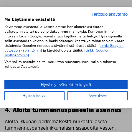
Tietosuojakäytäntö
Me käytämme evästeitä
Käytämme evästeitä ja käsittelemme henkilötietojasi (kuten
evästetunnisteita) personoidaksemme mainoksia. Kumppanimme,
mukaan lukien Google, voivat myös käyttää näitä tietoja. Hyväksymällä
sallit evästeiden käytön ja henkilötietojesi käsittelyn tähän tarkoitukseen.
Lisätietoja Googlen tietosuojakäytännöistä löydät täältä:
[Linkki Googlen
tietosuojakäytäntöihin]
ja käyttöehdoista täältä:
[Linkki Googlen
käyttöehtoihin]
.
Voit hallita asetuksiasi tai peruuttaa suostumuksesi milloin tahansa
kohdasta 'Asetukset'.
Hyväksy evästeiden käyttö
Hylkää kaikki
Asetukset
4. Aloita tummennuspaneelin asennus
Aloita ikkunan perimmäisestä nurkasta: aseta
tummennuspaneeli ikkunalasin sisäpuolta vasten,