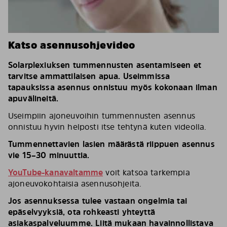
Katso asennusohjevideo
Solarplexiuksen tummennusten asentamiseen et
tarvitse ammattilaisen apua. Useimmissa
tapauksissa asennus onnistuu myös kokonaan ilman
apuvälineitä.
Useimpiin ajoneuvoihin tummennusten asennus
onnistuu hyvin helposti itse tehtynä kuten videolla.
Tummennettavien lasien määrästä riippuen asennus
vie 15–30 minuuttia.
YouTube-kanavaltamme
voit katsoa tarkempia
ajoneuvokohtaisia asennusohjeita.
Jos asennuksessa tulee vastaan ongelmia tai
epäselvyyksiä, ota rohkeasti yhteyttä
asiakaspalveluumme. Liitä mukaan havainnollistava