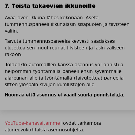
7. Toista takaovien ikkunoille
Avaa oven ikkuna lähes kokonaan. Aseta
tummennuspaneeli ikkunalasin sisäpuolen ja tiivisteen
väliin.
Taivuta tummennuspaneelia kevyesti saadaksesi
ujutettua sen muut reunat tiivisteen ja lasin väliseen
rakoon.
Joidenkin automallien kanssa asennus voi onnistua
helpommin työntämällä paneeli ensin syvemmälle
alareunan alle ja työntämällä (taivutettua) paneelia
sitten ylöspäin sivujen kumilistojen alle.
Huomaa että asennus ei vaadi suuria ponnisteluja.
YouTube-kanavaltamme
löydät tarkempia
ajoneuvokohtaisia asennusohjeita.