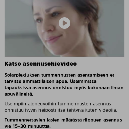
Katso asennusohjevideo
Solarplexiuksen tummennusten asentamiseen et
tarvitse ammattilaisen apua. Useimmissa
tapauksissa asennus onnistuu myös kokonaan ilman
apuvälineitä.
Useimpiin ajoneuvoihin tummennusten asennus
onnistuu hyvin helposti itse tehtynä kuten videolla.
Tummennettavien lasien määrästä riippuen asennus
vie 15–30 minuuttia.