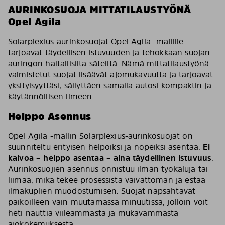
AURINKOSUOJA MITTATILAUSTYÖNÄ
Opel Agila
Solarplexius-aurinkosuojat Opel Agila -mallille
tarjoavat täydellisen istuvuuden ja tehokkaan suojan
auringon haitallisilta säteiltä. Nämä mittatilaustyönä
valmistetut suojat lisäävät ajomukavuutta ja tarjoavat
yksityisyyttäsi, säilyttäen samalla autosi kompaktin ja
käytännöllisen ilmeen.
Helppo Asennus
Opel Agila -mallin Solarplexius-aurinkosuojat on
suunniteltu erityisen helpoiksi ja nopeiksi asentaa.
Ei
kalvoa – helppo asentaa – aina täydellinen istuvuus
.
Aurinkosuojien asennus onnistuu ilman työkaluja tai
liimaa, mikä tekee prosessista vaivattoman ja estää
ilmakuplien muodostumisen. Suojat napsahtavat
paikoilleen vain muutamassa minuutissa, jolloin voit
heti nauttia viileämmästä ja mukavammasta
ajokokemuksesta.