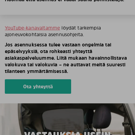
YouTube-kanavaltamme
löydät tarkempia
ajoneuvokohtaisia asennusohjeita.
Jos asennuksessa tulee vastaan ongelmia tai
epäselvyyksiä, ota rohkeasti yhteyttä
asiakaspalveluumme. Liitä mukaan havainnollistava
valokuva tai valokuvia – ne auttavat meitä suuresti
tilanteen ymmärtämisessä.
Ota yhteyttä