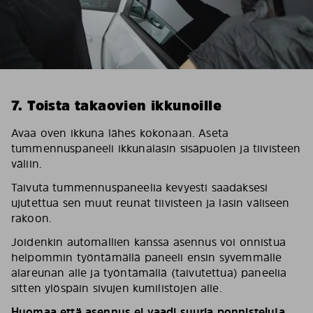
7. Toista takaovien ikkunoille
Avaa oven ikkuna lähes kokonaan. Aseta
tummennuspaneeli ikkunalasin sisäpuolen ja tiivisteen
väliin.
Taivuta tummennuspaneelia kevyesti saadaksesi
ujutettua sen muut reunat tiivisteen ja lasin väliseen
rakoon.
Joidenkin automallien kanssa asennus voi onnistua
helpommin työntämällä paneeli ensin syvemmälle
alareunan alle ja työntämällä (taivutettua) paneelia
sitten ylöspäin sivujen kumilistojen alle.
Huomaa että asennus ei vaadi suuria ponnisteluja.