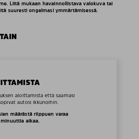
e. Liitä mukaan havainnollistava valokuva tai
eitä suuresti ongelmasi ymmärtämisessä.
TAIN
OITTAMISTA
uksen aloittamista että saamasi
pivat autosi ikkunoihin.
ien määrästä riippuen varaa
minuuttia aikaa.