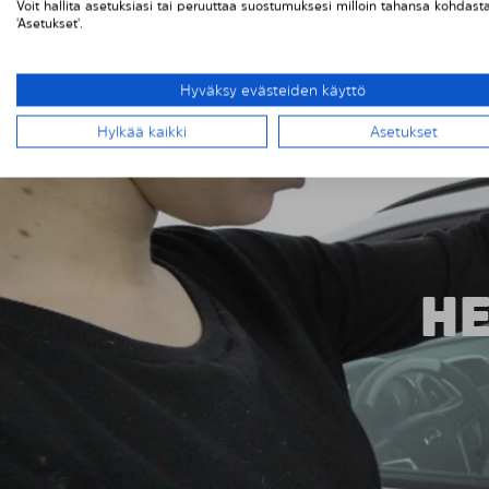
Voit hallita asetuksiasi tai peruuttaa suostumuksesi milloin tahansa kohdast
niiden korkean laadun ja turvallisuuden. Yli 500,
'Asetukset'.
ympäri Eurooppaa on valinnut Solarplexius-aurink
varma, että Opel Zafira Tourer -mallisi saa parh
Hyväksy evästeiden käyttö
Hylkää kaikki
Asetukset
HE