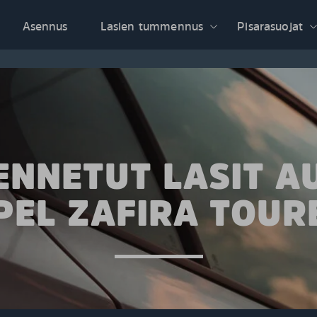
Asennus
Lasien tummennus
Pisarasuojat
NNETUT LASIT A
PEL ZAFIRA TOUR