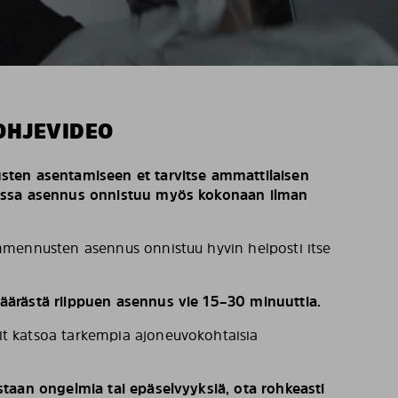
OHJEVIDEO
ten asentamiseen et tarvitse ammattilaisen
issa asennus onnistuu myös kokonaan ilman
mennusten asennus onnistuu hyvin helposti itse
ärästä riippuen asennus vie 15–30 minuuttia.
t katsoa tarkempia ajoneuvokohtaisia
taan ongelmia tai epäselvyyksiä, ota rohkeasti