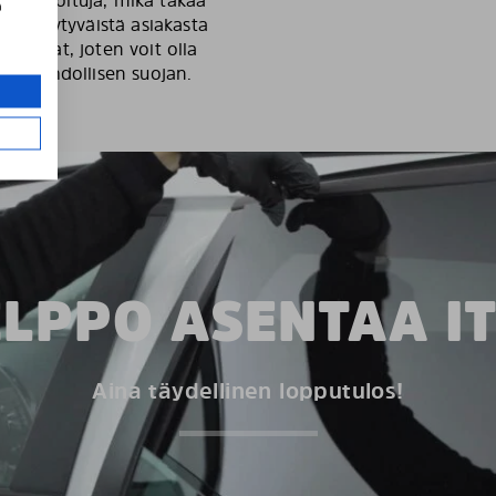
a
000 tyytyväistä asiakasta
osuojat, joten voit olla
aan mahdollisen suojan.
LPPO ASENTAA I
Aina täydellinen lopputulos!