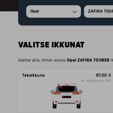
Opel
ZAFIRA TOU
VALITSE IKKUNAT
Valitse alta, mihin autosi
Opel ZAFIRA TOURER
i
Takaikkuna
97,00
€
sis. toimitus ja ALV