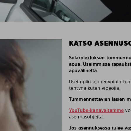
KATSO ASENNUS
Solarplexiuksen tummennus
apua. Useimmissa tapauks
apuvälineitä.
Useimpiin ajoneuvoihin tum
tehtynä kuten videolla.
Tummennettavien lasien mä
YouTube-kanavaltamme
voi
asennusohjeita.
Jos asennuksessa tulee vas