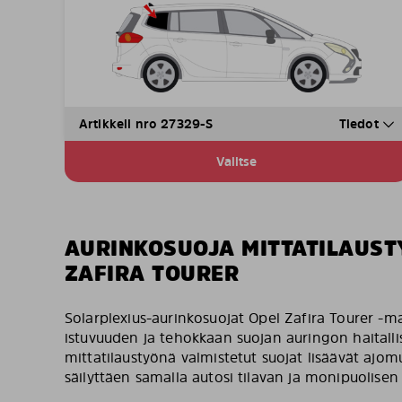
Artikkeli nro 27329-S
Tiedot
Valitse
AURINKOSUOJA MITTATILAUST
ZAFIRA TOURER
Solarplexius-aurinkosuojat Opel Zafira Tourer -mal
istuvuuden ja tehokkaan suojan auringon haitallis
mittatilaustyönä valmistetut suojat lisäävät ajomu
säilyttäen samalla autosi tilavan ja monipuolisen