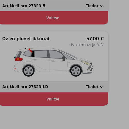
Artikkeli nro 27329-5
Tiedot
Valitse
Ovien pienet ikkunat
57,00
€
sis. toimitus ja ALV
Artikkeli nro 27329-LD
Tiedot
Valitse