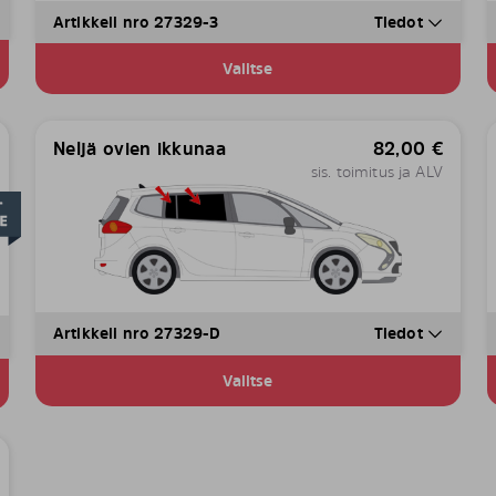
Artikkeli nro 27329-3
Tiedot
Valitse
Neljä ovien ikkunaa
82,00
€
sis. toimitus ja ALV
Artikkeli nro 27329-D
Tiedot
Valitse