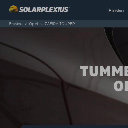
Skip to content
Etusivu
Etusivu
>
Opel
>
ZAFIRA TOURER
TUMME
O