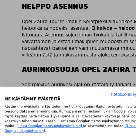
HELPPO ASENNUS
Opel Zafira Tourer -mallin Solarplexius-aurinkosu
helpoiksi ja nopeiksi asentaa.
Ei kalvoa – helppo
istuvuus
. Asennus sujuu ilman työkaluja tai liima
vaivattoman ja estää ilmakuplien muodostumisen
napsahtavat paikoilleen vain muutamassa minuutis
viileämmästä ja mukavammasta ajokokemuksest
AURINKOSUOJA OPEL ZAFIRA 
Solarplexius-aurinkosuojat on räätälöity tarkasti O
mikä takaa niiden täydellisen istuvuuden autosi 
Tietosuojakä
kestävä Macrolon-materiaali tarjoaa pitkäikäisen
ME KÄYTÄMME EVÄSTEITÄ
auringon lämmöltä ja UV-säteiltä, pitäen ajoneuvos
Käytämme evästeitä ja käsittelemme henkilötietojasi (kuten evästetunnisteit
suojattuina haalistumiselta.
Ei kalvoa – helppo a
personoidaksemme mainoksia. Kumppanimme, mukaan lukien Google, voiva
myös käyttää näitä tietoja. Hyväksymällä sallit evästeiden käytön ja henkilöti
istuvuus
varmistaa, että aurinkosuojasi paitsi su
käsittelyn tähän tarkoitukseen. Lisätietoja Googlen tietosuojakäytännöistä lö
täydentävät ajoneuvosi tilavaa ja käytännöllistä 
täältä:
[Linkki Googlen tietosuojakäytäntöihin]
ja käyttöehdoista täältä:
[Linkk
Googlen käyttöehtoihin]
.
Solarplexius-aurinkosuojat ovat TÜV-testattuja ja 