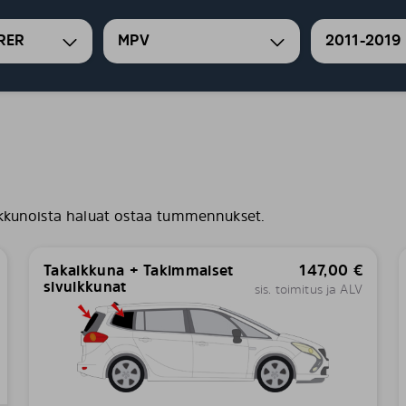
RER
MPV
2011-2019
kkunoista haluat ostaa tummennukset.
Takaikkuna + Takimmaiset
147,00
€
sivuikkunat
sis. toimitus ja ALV