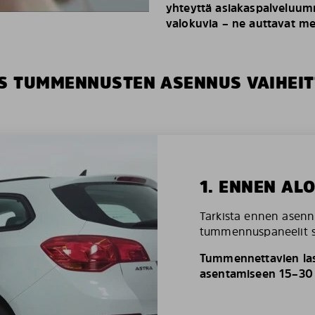
yhteyttä asiakaspalveluumm
valokuvia – ne auttavat m
S TUMMENNUSTEN ASENNUS VAIHEIT
1. ENNEN AL
Tarkista ennen asenn
tummennuspaneelit so
Tummennettavien las
asentamiseen 15–30 