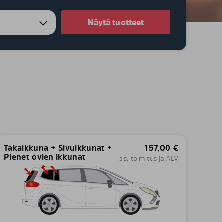
Näytä tuotteet
Takaikkuna + Sivuikkunat +
157,00
€
Pienet ovien ikkunat
sis. toimitus ja ALV