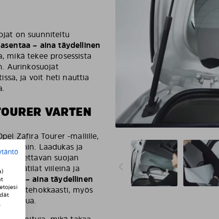
ojat on suunniteltu
 asentaa – aina täydellinen
a, mikä tekee prosessista
. Aurinkosuojat
sa, ja voit heti nauttia
a.
TOURER VARTEN
pel Zafira Tourer -mallille,
ikkunoihin. Laadukas ja
ytäntö
 ja luotettavan suojan
i sisätilat viileinä ja
a)
sentaa – aina täydellinen
t
etojesi
ojaavat tehokkaasti, myös
ydät
muotoilua.
i
-sertifioituja, mikä takaa