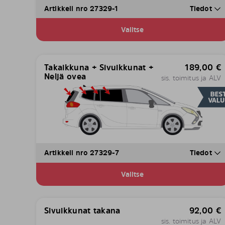
Artikkeli nro 27329-1
Tiedot
Valitse
Takaikkuna + Sivuikkunat +
189,00
€
Neljä ovea
sis. toimitus ja ALV
Artikkeli nro 27329-7
Tiedot
Valitse
Sivuikkunat takana
92,00
€
sis. toimitus ja ALV