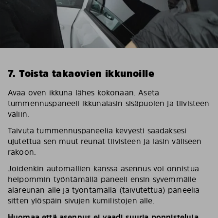
7. Toista takaovien ikkunoille
Avaa oven ikkuna lähes kokonaan. Aseta
tummennuspaneeli ikkunalasin sisäpuolen ja tiivisteen
väliin.
Taivuta tummennuspaneelia kevyesti saadaksesi
ujutettua sen muut reunat tiivisteen ja lasin väliseen
rakoon.
Joidenkin automallien kanssa asennus voi onnistua
helpommin työntämällä paneeli ensin syvemmälle
alareunan alle ja työntämällä (taivutettua) paneelia
sitten ylöspäin sivujen kumilistojen alle.
Huomaa että asennus ei vaadi suuria ponnisteluja.