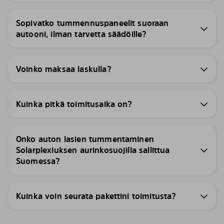
Sopivatko tummennuspaneelit suoraan
autooni, ilman tarvetta säädöille?
Voinko maksaa laskulla?
Kuinka pitkä toimitusaika on?
Onko auton lasien tummentaminen
Solarplexiuksen aurinkosuojilla sallittua
Suomessa?
Kuinka voin seurata pakettini toimitusta?