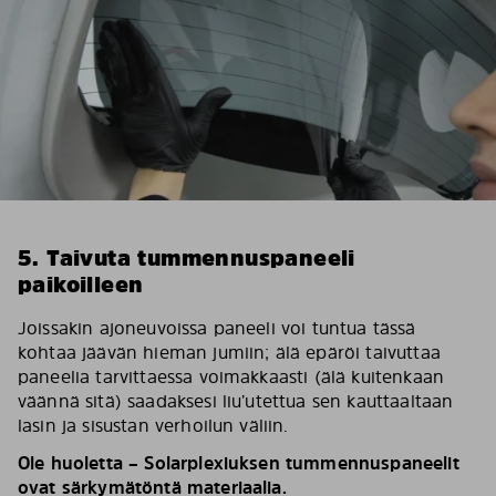
5. Taivuta tummennuspaneeli
paikoilleen
Joissakin ajoneuvoissa paneeli voi tuntua tässä
kohtaa jäävän hieman jumiin; älä epäröi taivuttaa
paneelia tarvittaessa voimakkaasti (älä kuitenkaan
väännä sitä) saadaksesi liu’utettua sen kauttaaltaan
lasin ja sisustan verhoilun väliin.
Ole huoletta – Solarplexiuksen tummennuspaneelit
ovat särkymätöntä materiaalia.