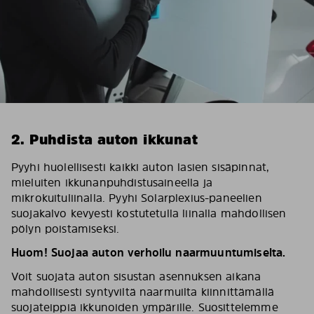
2. Puhdista auton ikkunat
Pyyhi huolellisesti kaikki auton lasien sisäpinnat,
mieluiten ikkunanpuhdistusaineella ja
mikrokuituliinalla. Pyyhi Solarplexius-paneelien
suojakalvo kevyesti kostutetulla liinalla mahdollisen
pölyn poistamiseksi.
Huom! Suojaa auton verhoilu naarmuuntumiselta.
Voit suojata auton sisustan asennuksen aikana
mahdollisesti syntyviltä naarmuilta kiinnittämällä
suojateippiä ikkunoiden ympärille. Suosittelemme