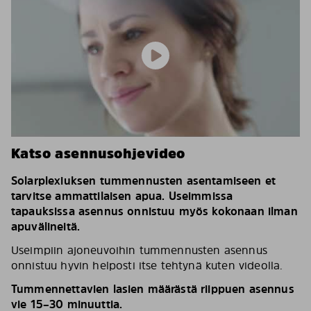
Katso asennusohjevideo
Solarplexiuksen tummennusten asentamiseen et
tarvitse ammattilaisen apua. Useimmissa
tapauksissa asennus onnistuu myös kokonaan ilman
apuvälineitä.
Useimpiin ajoneuvoihin tummennusten asennus
onnistuu hyvin helposti itse tehtynä kuten videolla.
Tummennettavien lasien määrästä riippuen asennus
vie 15–30 minuuttia.