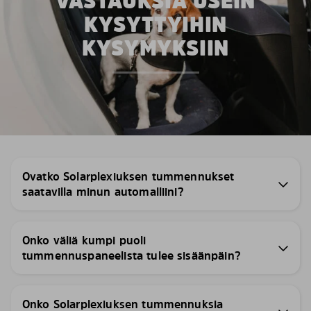
VASTAUKSIA USEIN
KYSYTTYIHIN
KYSYMYKSIIN
Ovatko Solarplexiuksen tummennukset
saatavilla minun automalliini?
Onko väliä kumpi puoli
tummennuspaneelista tulee sisäänpäin?
Onko Solarplexiuksen tummennuksia