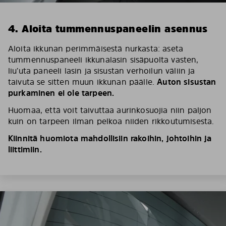
4. Aloita tummennuspaneelin asennus
Aloita ikkunan perimmäisestä nurkasta: aseta
tummennuspaneeli ikkunalasin sisäpuolta vasten,
liu’uta paneeli lasin ja sisustan verhoilun väliin ja
taivuta se sitten muun ikkunan päälle.
Auton sisustan
purkaminen ei ole tarpeen.
Huomaa, että voit taivuttaa aurinkosuojia niin paljon
kuin on tarpeen ilman pelkoa niiden rikkoutumisesta.
Kiinnitä huomiota mahdollisiin rakoihin, johtoihin ja
liittimiin.