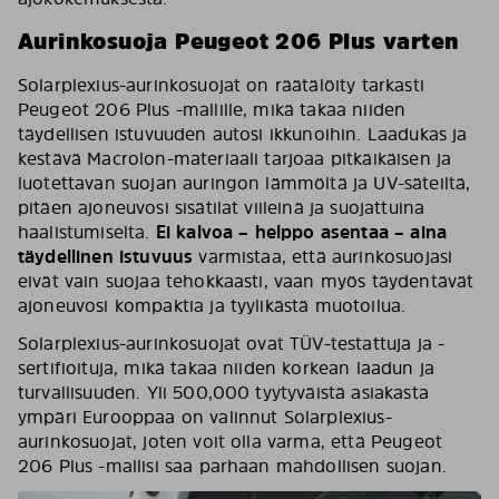
Aurinkosuoja Peugeot 206 Plus varten
Solarplexius-aurinkosuojat on räätälöity tarkasti
Peugeot 206 Plus -mallille, mikä takaa niiden
täydellisen istuvuuden autosi ikkunoihin. Laadukas ja
kestävä Macrolon-materiaali tarjoaa pitkäikäisen ja
luotettavan suojan auringon lämmöltä ja UV-säteiltä,
pitäen ajoneuvosi sisätilat viileinä ja suojattuina
haalistumiselta.
Ei kalvoa – helppo asentaa – aina
täydellinen istuvuus
varmistaa, että aurinkosuojasi
eivät vain suojaa tehokkaasti, vaan myös täydentävät
ajoneuvosi kompaktia ja tyylikästä muotoilua.
Solarplexius-aurinkosuojat ovat TÜV-testattuja ja -
sertifioituja, mikä takaa niiden korkean laadun ja
turvallisuuden. Yli 500,000 tyytyväistä asiakasta
ympäri Eurooppaa on valinnut Solarplexius-
aurinkosuojat, joten voit olla varma, että Peugeot
206 Plus -mallisi saa parhaan mahdollisen suojan.