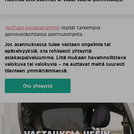
YouTube-kanavaltamme
löydät tarkempia
ajoneuvokohtaisia asennusohjeita.
Jos asennuksessa tulee vastaan ongelmia tai
epäselvyyksiä, ota rohkeasti yhteyttä
asiakaspalveluumme. Liitä mukaan havainnollistava
valokuva tai valokuvia – ne auttavat meitä suuresti
tilanteen ymmärtämisessä.
Ota yhteyttä