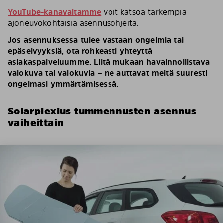
YouTube-kanavaltamme
voit katsoa tarkempia
ajoneuvokohtaisia asennusohjeita.
Jos asennuksessa tulee vastaan ongelmia tai
epäselvyyksiä, ota rohkeasti yhteyttä
asiakaspalveluumme. Liitä mukaan havainnollistava
valokuva tai valokuvia – ne auttavat meitä suuresti
ongelmasi ymmärtämisessä.
Solarplexius tummennusten asennus
vaiheittain