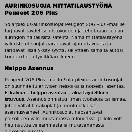
AURINKOSUOJA MITTATILAUSTYÖNÄ
Peugeot 206 Plus
Solarplexius-aurinkosuojat Peugeot 206 Plus -mallille
tarjoavat täydellisen istuvuuden ja tehokkaan suojan
auringon haitallisilta säteiltä. Nämä mittatilaustyönä
valmistetut suojat parantavat ajomukavuutta ja
tarjoavat lisää yksityisyyttä, säilyttäen samalla autosi
kompaktin ja tyylikkään ilmeen.
Helppo Asennus
Peugeot 206 Plus -mallin Solarplexius-aurinkosuojat
on suunniteltu erityisen helpoiksi ja nopeiksi asentaa.
Ei kalvoa – helppo asentaa – aina täydellinen
istuvuus
. Asennus onnistuu ilman työkaluja tai liimaa,
joten vältät ilmakuplat ja monimutkaiset
asennusvaiheet. Aurinkosuojat napsahtavat
paikoilleen vain muutamassa minuutissa, jolloin voit
heti nauttia viileämmästä ja mukavammasta
ajokokemuksesta.