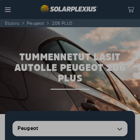
Skip to content
Menu
Etusivu
>
Peugeot
>
206 PLUS
TUMMENNETUT LASIT
AUTOLLE PEUGEOT 206
PLUS
Peugeot