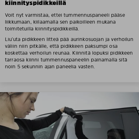
kiinnityspidikkeillä
Voit nyt varmistaa, ettei tummennuspaneeli pääse
liikkumaan, kiilaamalla sen paikoilleen mukana
toimitetuilla kiinnityspidikkeillä.
Liu’uta pidikkeen litteä pää aurinkosuojan ja verhoilun
väliin niin pitkälle, että pidikkeen paksumpi osa
koskettaa verhoilun reunaa. Kiinnitä lopuksi pidikkeen
tarraosa kiinni tummennuspaneelin painamalla sitä
noin 5 sekunnin ajan paneelia vasten.