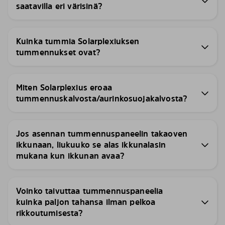
saatavilla eri värisinä?
Kuinka tummia Solarplexiuksen
tummennukset ovat?
Miten Solarplexius eroaa
tummennuskalvosta/aurinkosuojakalvosta?
Jos asennan tummennuspaneelin takaoven
ikkunaan, liukuuko se alas ikkunalasin
mukana kun ikkunan avaa?
Voinko taivuttaa tummennuspaneelia
kuinka paljon tahansa ilman pelkoa
rikkoutumisesta?