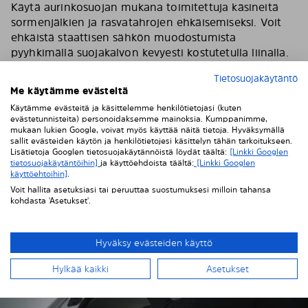
Käytä aurinkosuojan mukana toimitettuja käsineitä
sormenjälkien ja rasvatahrojen ehkäisemiseksi. Voit
ehkäistä staattisen sähkön muodostumista
pyyhkimällä suojakalvon kevyesti kostutetulla liinalla.
Vedä sitten suojakalvo hitaasti pois ensimmäisen
Tietosuojakäytäntö
tummennuspaneelin päältä.
Me käytämme evästeitä
Käytämme evästeitä ja käsittelemme henkilötietojasi (kuten
evästetunnisteita) personoidaksemme mainoksia. Kumppanimme,
mukaan lukien Google, voivat myös käyttää näitä tietoja. Hyväksymällä
sallit evästeiden käytön ja henkilötietojesi käsittelyn tähän tarkoitukseen.
Lisätietoja Googlen tietosuojakäytännöistä löydät täältä:
[Linkki Googlen
tietosuojakäytäntöihin]
ja käyttöehdoista täältä:
[Linkki Googlen
käyttöehtoihin]
.
Voit hallita asetuksiasi tai peruuttaa suostumuksesi milloin tahansa
kohdasta 'Asetukset'.
Hyväksy evästeiden käyttö
Hylkää kaikki
Asetukset