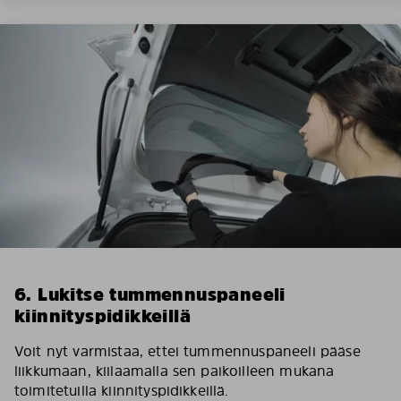
6. Lukitse tummennuspaneeli
kiinnityspidikkeillä
Voit nyt varmistaa, ettei tummennuspaneeli pääse
liikkumaan, kiilaamalla sen paikoilleen mukana
toimitetuilla kiinnityspidikkeillä.