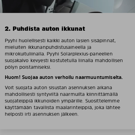
2. Puhdista auton ikkunat
Pyyhi huolellisesti kaikki auton lasien sisäpinnat,
mieluiten ikkunanpuhdistusaineella ja
mikrokuituliinalla. Pyyhi Solarplexius-paneelien
suojakalvo kevyesti kostutetulla liinalla mahdollisen
pölyn poistamiseksi.
Huom! Suojaa auton verhoilu naarmuuntumiselta.
Voit suojata auton sisustan asennuksen aikana
mahdollisesti syntyviltä naarmuilta kiinnittämällä
suojateippiä ikkunoiden ympärille. Suosittelemme
käyttämään tavallista maalarinteippiä, joka lähtee
helposti irti asennuksen jälkeen.