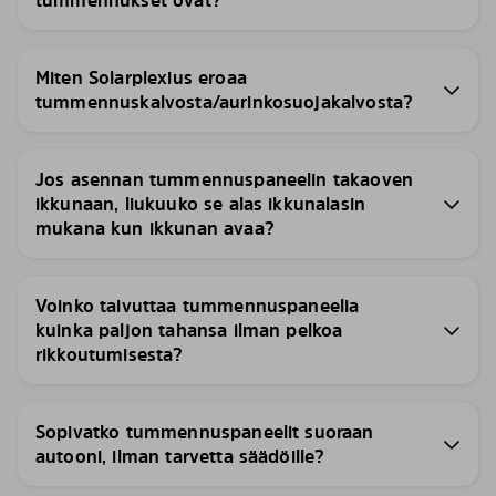
tummennukset ovat?
Miten Solarplexius eroaa
tummennuskalvosta/aurinkosuojakalvosta?
Jos asennan tummennuspaneelin takaoven
ikkunaan, liukuuko se alas ikkunalasin
mukana kun ikkunan avaa?
Voinko taivuttaa tummennuspaneelia
kuinka paljon tahansa ilman pelkoa
rikkoutumisesta?
Sopivatko tummennuspaneelit suoraan
autooni, ilman tarvetta säädöille?