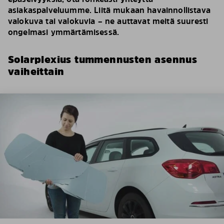
asiakaspalveluumme. Liitä mukaan havainnollistava
valokuva tai valokuvia – ne auttavat meitä suuresti
ongelmasi ymmärtämisessä.
Solarplexius tummennusten asennus
vaiheittain