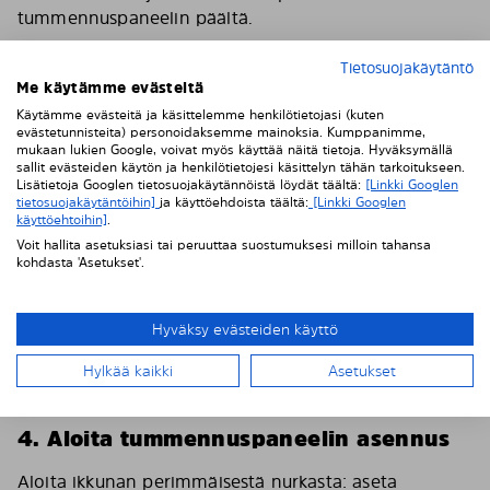
tummennuspaneelin päältä.
Tietosuojakäytäntö
Me käytämme evästeitä
Käytämme evästeitä ja käsittelemme henkilötietojasi (kuten
evästetunnisteita) personoidaksemme mainoksia. Kumppanimme,
mukaan lukien Google, voivat myös käyttää näitä tietoja. Hyväksymällä
sallit evästeiden käytön ja henkilötietojesi käsittelyn tähän tarkoitukseen.
Lisätietoja Googlen tietosuojakäytännöistä löydät täältä:
[Linkki Googlen
tietosuojakäytäntöihin]
ja käyttöehdoista täältä:
[Linkki Googlen
käyttöehtoihin]
.
Voit hallita asetuksiasi tai peruuttaa suostumuksesi milloin tahansa
kohdasta 'Asetukset'.
Hyväksy evästeiden käyttö
Hylkää kaikki
Asetukset
4. Aloita tummennuspaneelin asennus
Aloita ikkunan perimmäisestä nurkasta: aseta