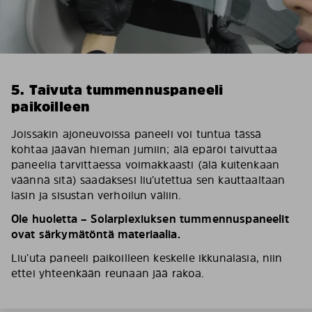
5. Taivuta tummennuspaneeli
paikoilleen
Joissakin ajoneuvoissa paneeli voi tuntua tässä
kohtaa jäävän hieman jumiin; älä epäröi taivuttaa
paneelia tarvittaessa voimakkaasti (älä kuitenkaan
väännä sitä) saadaksesi liu’utettua sen kauttaaltaan
lasin ja sisustan verhoilun väliin.
Ole huoletta – Solarplexiuksen tummennuspaneelit
ovat särkymätöntä materiaalia.
Liu’uta paneeli paikoilleen keskelle ikkunalasia, niin
ettei yhteenkään reunaan jää rakoa.