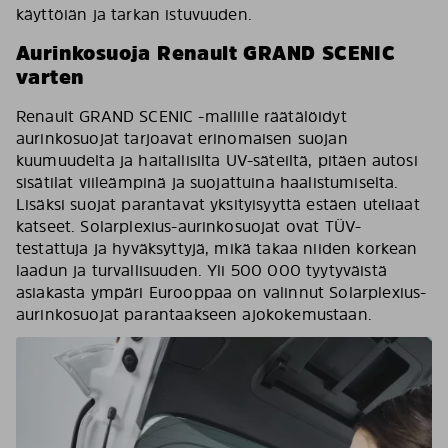
käyttöiän ja tarkan istuvuuden.
Aurinkosuoja Renault GRAND SCENIC
varten
Renault GRAND SCENIC -mallille räätälöidyt
aurinkosuojat tarjoavat erinomaisen suojan
kuumuudelta ja haitallisilta UV-säteiltä, pitäen autosi
sisätilat viileämpinä ja suojattuina haalistumiselta.
Lisäksi suojat parantavat yksityisyyttä estäen uteliaat
katseet. Solarplexius-aurinkosuojat ovat TÜV-
testattuja ja hyväksyttyjä, mikä takaa niiden korkean
laadun ja turvallisuuden. Yli 500 000 tyytyväistä
asiakasta ympäri Eurooppaa on valinnut Solarplexius-
aurinkosuojat parantaakseen ajokokemustaan.