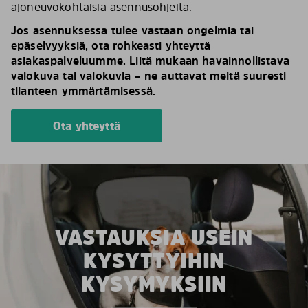
ajoneuvokohtaisia asennusohjeita.
Jos asennuksessa tulee vastaan ongelmia tai
epäselvyyksiä, ota rohkeasti yhteyttä
asiakaspalveluumme. Liitä mukaan havainnollistava
valokuva tai valokuvia – ne auttavat meitä suuresti
tilanteen ymmärtämisessä.
Ota yhteyttä
VASTAUKSIA USEIN
KYSYTTYIHIN
KYSYMYKSIIN