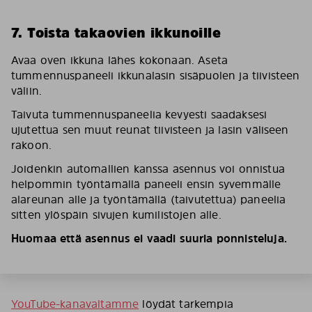
7. Toista takaovien ikkunoille
Avaa oven ikkuna lähes kokonaan. Aseta
tummennuspaneeli ikkunalasin sisäpuolen ja tiivisteen
väliin.
Taivuta tummennuspaneelia kevyesti saadaksesi
ujutettua sen muut reunat tiivisteen ja lasin väliseen
rakoon.
Joidenkin automallien kanssa asennus voi onnistua
helpommin työntämällä paneeli ensin syvemmälle
alareunan alle ja työntämällä (taivutettua) paneelia
sitten ylöspäin sivujen kumilistojen alle.
Huomaa että asennus ei vaadi suuria ponnisteluja.
YouTube-kanavaltamme
löydät tarkempia