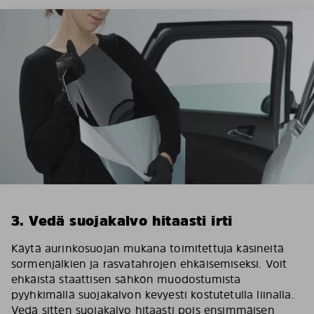
3. Vedä suojakalvo hitaasti irti
Käytä aurinkosuojan mukana toimitettuja käsineitä
sormenjälkien ja rasvatahrojen ehkäisemiseksi. Voit
ehkäistä staattisen sähkön muodostumista
pyyhkimällä suojakalvon kevyesti kostutetulla liinalla.
Vedä sitten suojakalvo hitaasti pois ensimmäisen