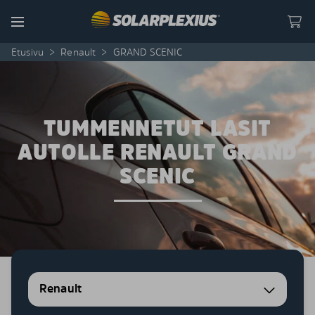
Skip to content
Menu
Etusivu
>
Renault
>
GRAND SCENIC
TUMMENNETUT LASIT
AUTOLLE RENAULT GRAND
SCENIC
Renault