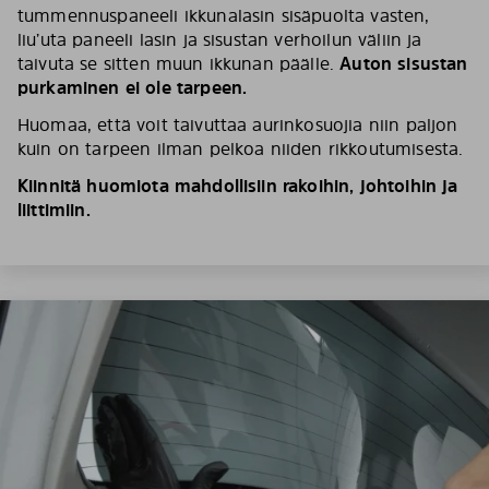
tummennuspaneeli ikkunalasin sisäpuolta vasten,
liu’uta paneeli lasin ja sisustan verhoilun väliin ja
taivuta se sitten muun ikkunan päälle.
Auton sisustan
purkaminen ei ole tarpeen.
Huomaa, että voit taivuttaa aurinkosuojia niin paljon
kuin on tarpeen ilman pelkoa niiden rikkoutumisesta.
Kiinnitä huomiota mahdollisiin rakoihin, johtoihin ja
liittimiin.