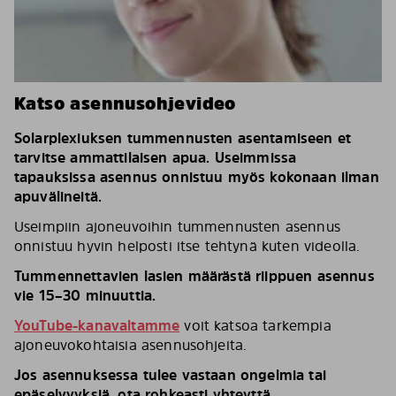
Katso asennusohjevideo
Solarplexiuksen tummennusten asentamiseen et
tarvitse ammattilaisen apua. Useimmissa
tapauksissa asennus onnistuu myös kokonaan ilman
apuvälineitä.
Useimpiin ajoneuvoihin tummennusten asennus
onnistuu hyvin helposti itse tehtynä kuten videolla.
Tummennettavien lasien määrästä riippuen asennus
vie 15–30 minuuttia.
YouTube-kanavaltamme
voit katsoa tarkempia
ajoneuvokohtaisia asennusohjeita.
Jos asennuksessa tulee vastaan ongelmia tai
epäselvyyksiä, ota rohkeasti yhteyttä