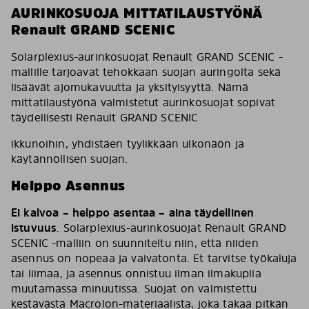
AURINKOSUOJA MITTATILAUSTYÖNÄ
Renault GRAND SCENIC
Solarplexius-aurinkosuojat Renault GRAND SCENIC -
mallille tarjoavat tehokkaan suojan auringolta sekä
lisäävät ajomukavuutta ja yksityisyyttä. Nämä
mittatilaustyönä valmistetut aurinkosuojat sopivat
täydellisesti Renault GRAND SCENIC
ikkunoihin, yhdistäen tyylikkään ulkonäön ja
käytännöllisen suojan.
Helppo Asennus
Ei kalvoa – helppo asentaa – aina täydellinen
istuvuus
. Solarplexius-aurinkosuojat Renault GRAND
SCENIC -malliin on suunniteltu niin, että niiden
asennus on nopeaa ja vaivatonta. Et tarvitse työkaluja
tai liimaa, ja asennus onnistuu ilman ilmakuplia
muutamassa minuutissa. Suojat on valmistettu
kestävästä Macrolon-materiaalista, joka takaa pitkän