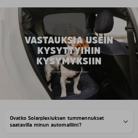
VASTAUKSIA USEIN
KYSYTTYIHIN
KYSYMYKSIIN
Ovatko Solarplexiuksen tummennukset
saatavilla minun automalliini?