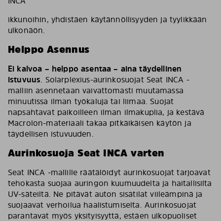
INCA
ikkunoihin, yhdistäen käytännöllisyyden ja tyylikkään
ulkonäön.
Helppo Asennus
Ei kalvoa – helppo asentaa – aina täydellinen
istuvuus
. Solarplexius-aurinkosuojat Seat INCA -
malliin asennetaan vaivattomasti muutamassa
minuutissa ilman työkaluja tai liimaa. Suojat
napsahtavat paikoilleen ilman ilmakuplia, ja kestävä
Macrolon-materiaali takaa pitkäikäisen käytön ja
täydellisen istuvuuden.
Aurinkosuoja Seat INCA varten
Seat INCA -mallille räätälöidyt aurinkosuojat tarjoavat
tehokasta suojaa auringon kuumuudelta ja haitallisilta
UV-säteiltä. Ne pitävät auton sisätilat viileämpinä ja
suojaavat verhoilua haalistumiselta. Aurinkosuojat
parantavat myös yksityisyyttä, estäen ulkopuoliset