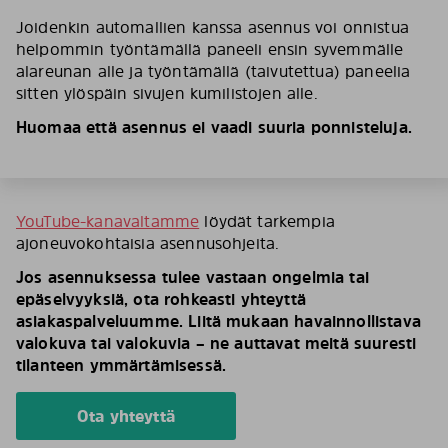
Joidenkin automallien kanssa asennus voi onnistua
helpommin työntämällä paneeli ensin syvemmälle
alareunan alle ja työntämällä (taivutettua) paneelia
sitten ylöspäin sivujen kumilistojen alle.
Huomaa että asennus ei vaadi suuria ponnisteluja.
YouTube-kanavaltamme
löydät tarkempia
ajoneuvokohtaisia asennusohjeita.
Jos asennuksessa tulee vastaan ongelmia tai
epäselvyyksiä, ota rohkeasti yhteyttä
asiakaspalveluumme. Liitä mukaan havainnollistava
valokuva tai valokuvia – ne auttavat meitä suuresti
tilanteen ymmärtämisessä.
Ota yhteyttä