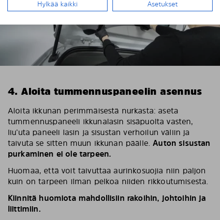
Hylkää kaikki
Asetukset
4. Aloita tummennuspaneelin asennus
Aloita ikkunan perimmäisestä nurkasta: aseta
tummennuspaneeli ikkunalasin sisäpuolta vasten,
liu’uta paneeli lasin ja sisustan verhoilun väliin ja
taivuta se sitten muun ikkunan päälle.
Auton sisustan
purkaminen ei ole tarpeen.
Huomaa, että voit taivuttaa aurinkosuojia niin paljon
kuin on tarpeen ilman pelkoa niiden rikkoutumisesta.
Kiinnitä huomiota mahdollisiin rakoihin, johtoihin ja
liittimiin.