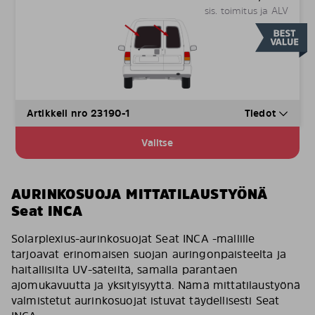
sis. toimitus ja ALV
Artikkeli nro 23190-1
Tiedot
Valitse
AURINKOSUOJA MITTATILAUSTYÖNÄ
Seat INCA
Solarplexius-aurinkosuojat Seat INCA -mallille
tarjoavat erinomaisen suojan auringonpaisteelta ja
haitallisilta UV-säteiltä, samalla parantaen
ajomukavuutta ja yksityisyyttä. Nämä mittatilaustyönä
valmistetut aurinkosuojat istuvat täydellisesti Seat