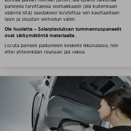
paneelia tarvittaessa voimakkaasti (älä kuitenkaan
väännä sitä) saadaksesi liu’utettua sen kauttaaltaan
lasin ja sisustan verhoilun väliin.
Ole huoletta – Solarplexiuksen tummennuspaneelit
ovat särkymätöntä materiaalia.
Liu’uta paneeli paikoilleen keskelle ikkunalasia, niin
ettei yhteenkään reunaan jää rakoa.