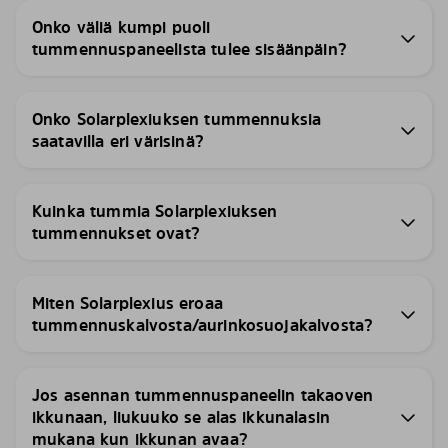
Onko väliä kumpi puoli
tummennuspaneelista tulee sisäänpäin?
Onko Solarplexiuksen tummennuksia
saatavilla eri värisinä?
Kuinka tummia Solarplexiuksen
tummennukset ovat?
Miten Solarplexius eroaa
tummennuskalvosta/aurinkosuojakalvosta?
Jos asennan tummennuspaneelin takaoven
ikkunaan, liukuuko se alas ikkunalasin
mukana kun ikkunan avaa?