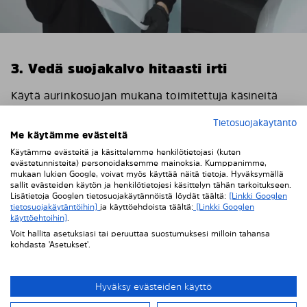
3. Vedä suojakalvo hitaasti irti
Käytä aurinkosuojan mukana toimitettuja käsineitä
sormenjälkien ja rasvatahrojen ehkäisemiseksi. Voit
Tietosuojakäytäntö
ehkäistä staattisen sähkön muodostumista
Me käytämme evästeitä
pyyhkimällä suojakalvon kevyesti kostutetulla liinalla.
Käytämme evästeitä ja käsittelemme henkilötietojasi (kuten
Vedä sitten suojakalvo hitaasti pois ensimmäisen
evästetunnisteita) personoidaksemme mainoksia. Kumppanimme,
tummennuspaneelin päältä.
mukaan lukien Google, voivat myös käyttää näitä tietoja. Hyväksymällä
sallit evästeiden käytön ja henkilötietojesi käsittelyn tähän tarkoitukseen.
Lisätietoja Googlen tietosuojakäytännöistä löydät täältä:
[Linkki Googlen
tietosuojakäytäntöihin]
ja käyttöehdoista täältä:
[Linkki Googlen
käyttöehtoihin]
.
Voit hallita asetuksiasi tai peruuttaa suostumuksesi milloin tahansa
kohdasta 'Asetukset'.
Hyväksy evästeiden käyttö