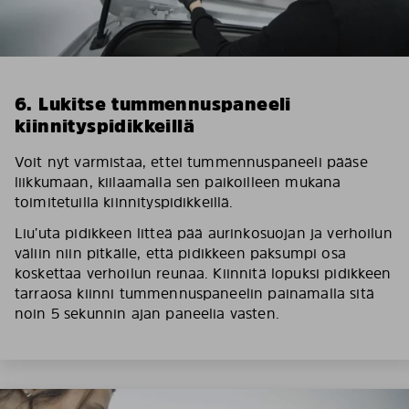
6. Lukitse tummennuspaneeli
kiinnityspidikkeillä
Voit nyt varmistaa, ettei tummennuspaneeli pääse
liikkumaan, kiilaamalla sen paikoilleen mukana
toimitetuilla kiinnityspidikkeillä.
Liu’uta pidikkeen litteä pää aurinkosuojan ja verhoilun
väliin niin pitkälle, että pidikkeen paksumpi osa
koskettaa verhoilun reunaa. Kiinnitä lopuksi pidikkeen
tarraosa kiinni tummennuspaneelin painamalla sitä
noin 5 sekunnin ajan paneelia vasten.