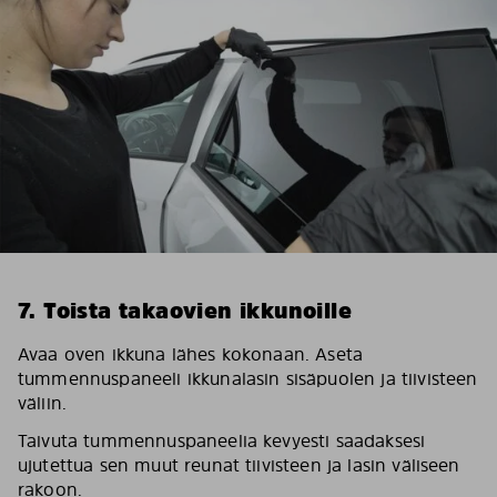
7. Toista takaovien ikkunoille
Avaa oven ikkuna lähes kokonaan. Aseta
tummennuspaneeli ikkunalasin sisäpuolen ja tiivisteen
väliin.
Taivuta tummennuspaneelia kevyesti saadaksesi
ujutettua sen muut reunat tiivisteen ja lasin väliseen
rakoon.