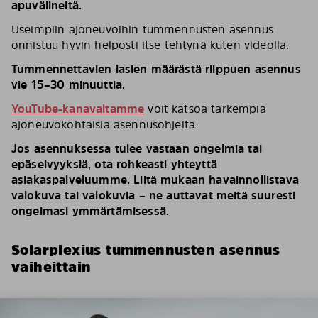
apuvälineitä.
Useimpiin ajoneuvoihin tummennusten asennus
onnistuu hyvin helposti itse tehtynä kuten videolla.
Tummennettavien lasien määrästä riippuen asennus
vie 15–30 minuuttia.
YouTube-kanavaltamme
voit katsoa tarkempia
ajoneuvokohtaisia asennusohjeita.
Jos asennuksessa tulee vastaan ongelmia tai
epäselvyyksiä, ota rohkeasti yhteyttä
asiakaspalveluumme. Liitä mukaan havainnollistava
valokuva tai valokuvia – ne auttavat meitä suuresti
ongelmasi ymmärtämisessä.
Solarplexius tummennusten asennus
vaiheittain