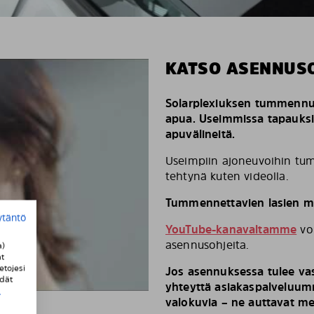
KATSO ASENNUS
Solarplexiuksen tummennus
apua. Useimmissa tapauks
apuvälineitä.
Useimpiin ajoneuvoihin tum
tehtynä kuten videolla.
Tummennettavien lasien mä
ytäntö
YouTube-kanavaltamme
voi
asennusohjeita.
a)
t
etojesi
Jos asennuksessa tulee vas
ydät
yhteyttä asiakaspalveluumm
i
valokuvia – ne auttavat m