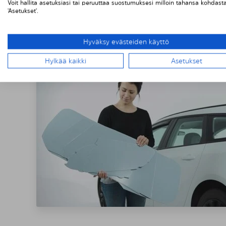
Voit hallita asetuksiasi tai peruuttaa suostumuksesi milloin tahansa kohdast
'Asetukset'.
SOLARPLEXIU
Hyväksy evästeiden käyttö
Hylkää kaikki
Asetukset