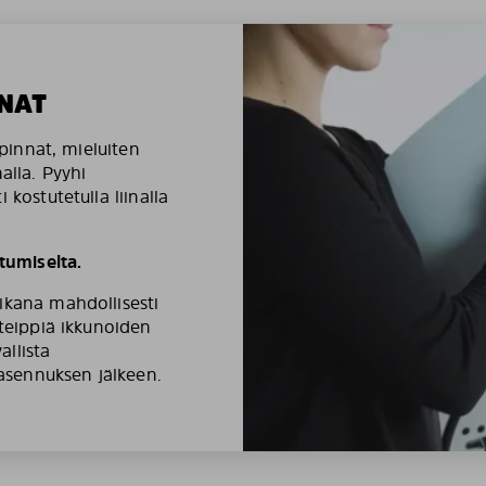
NAT
äpinnat, mieluiten
alla. Pyyhi
 kostutetulla liinalla
umiselta.
ikana mahdollisesti
ateippiä ikkunoiden
llista
 asennuksen jälkeen.