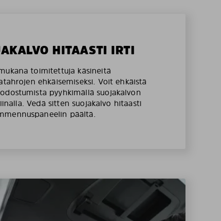
JAKALVO HITAASTI IRTI
mukana toimitettuja käsineitä
atahrojen ehkäisemiseksi. Voit ehkäistä
odostumista pyyhkimällä suojakalvon
liinalla. Vedä sitten suojakalvo hitaasti
mmennuspaneelin päältä.