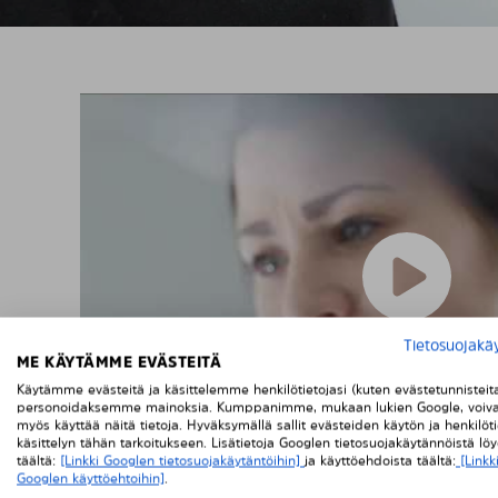
Tietosuojakä
ME KÄYTÄMME EVÄSTEITÄ
Käytämme evästeitä ja käsittelemme henkilötietojasi (kuten evästetunnisteit
personoidaksemme mainoksia. Kumppanimme, mukaan lukien Google, voiva
myös käyttää näitä tietoja. Hyväksymällä sallit evästeiden käytön ja henkilöti
käsittelyn tähän tarkoitukseen. Lisätietoja Googlen tietosuojakäytännöistä lö
täältä:
[Linkki Googlen tietosuojakäytäntöihin]
ja käyttöehdoista täältä:
[Linkk
Googlen käyttöehtoihin]
.