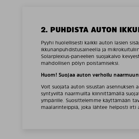
2. PUHDISTA AUTON IKKU
Pyyhi huolellisesti kaikki auton lasien sis
ikkunanpuhdistusaineella ja mikrokuituliin
Solarplexius-paneelien suojakalvo kevyesti
mahdollisen pölyn poistamiseksi.
Huom! Suojaa auton verhoilu naarmuunt
Voit suojata auton sisustan asennuksen a
syntyviltä naarmuilta kiinnittämällä suoj
ympärille. Suosittelemme käyttämään tava
maalarinteippiä, joka lähtee helposti irti