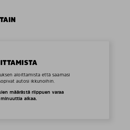
TAIN
OITTAMISTA
uksen aloittamista että saamasi
pivat autosi ikkunoihin.
ien määrästä riippuen varaa
minuuttia aikaa.