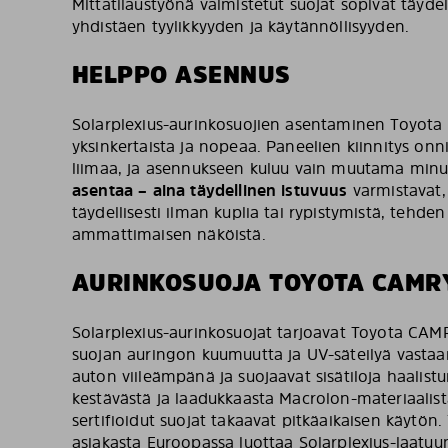
Mittatilaustyönä valmistetut suojat sopivat täydel
yhdistäen tyylikkyyden ja käytännöllisyyden.
HELPPO ASENNUS
Solarplexius-aurinkosuojien asentaminen Toyota
yksinkertaista ja nopeaa. Paneelien kiinnitys onni
liimaa, ja asennukseen kuluu vain muutama minu
asentaa – aina täydellinen istuvuus
varmistavat, 
täydellisesti ilman kuplia tai rypistymistä, tehde
ammattimaisen näköistä.
AURINKOSUOJA TOYOTA CAMR
Solarplexius-aurinkosuojat tarjoavat Toyota CAM
suojan auringon kuumuutta ja UV-säteilyä vasta
auton viileämpänä ja suojaavat sisätiloja haalistu
kestävästä ja laadukkaasta Macrolon-materiaalis
sertifioidut suojat takaavat pitkäaikaisen käytön.
asiakasta Euroopassa luottaa Solarplexius-laatuu