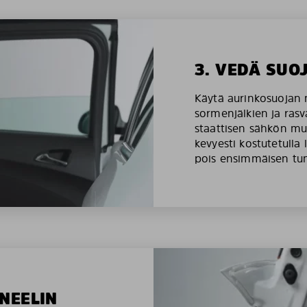
3. VEDÄ SUO
Käytä aurinkosuojan 
sormenjälkien ja rasv
staattisen sähkön mu
kevyesti kostutetulla 
pois ensimmäisen tu
NEELIN