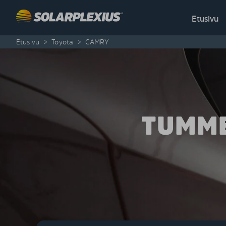
Skip to content
Etusivu
Etusivu
>
Toyota
>
CAMRY
TUMME