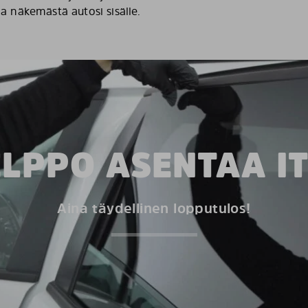
ia näkemästä autosi sisälle.
LPPO ASENTAA I
Aina täydellinen lopputulos!