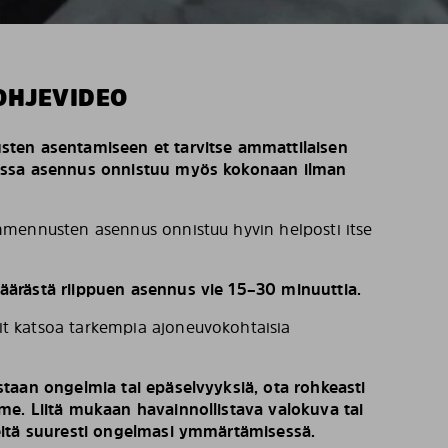
OHJEVIDEO
ten asentamiseen et tarvitse ammattilaisen
issa asennus onnistuu myös kokonaan ilman
mennusten asennus onnistuu hyvin helposti itse
ärästä riippuen asennus vie 15–30 minuuttia.
t katsoa tarkempia ajoneuvokohtaisia
taan ongelmia tai epäselvyyksiä, ota rohkeasti
e. Liitä mukaan havainnollistava valokuva tai
eitä suuresti ongelmasi ymmärtämisessä.