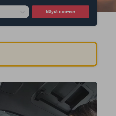
Näytä tuotteet
.