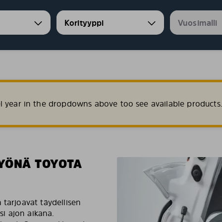
l year in the dropdowns above too see available products
YÖNÄ TOYOTA
 tarjoavat täydellisen
si ajon aikana.