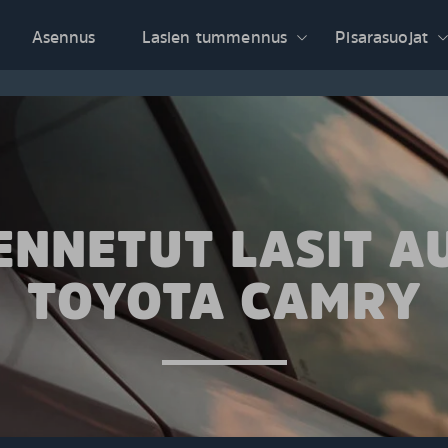
Asennus
Lasien tummennus
Pisarasuojat
NNETUT LASIT A
TOYOTA CAMRY