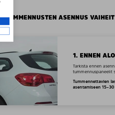
a
S TUMMENNUSTEN ASENNUS VAIHEIT
1. ENNEN AL
Tarkista ennen asenn
tummennuspaneelit so
Tummennettavien las
asentamiseen 15–30 