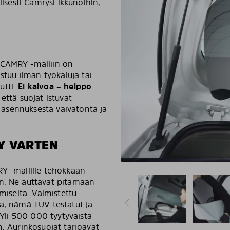
lisesti Camrysi ikkunoihin,
 CAMRY -malliin on
stuu ilman työkaluja tai
utti.
Ei kalvoa – helppo
että suojat istuvat
n asennuksesta vaivatonta ja
Y VARTEN
RY -mallille tehokkaan
an. Ne auttavat pitämään
miselta. Valmistettu
ta, nämä TÜV-testatut ja
 Yli 500 000 tyytyväistä
n. Aurinkosuojat tarjoavat