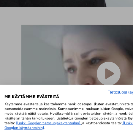
Tietosuojakä
ME KÄYTÄMME EVÄSTEITÄ
Käytämme evästeitä ja käsittelemme henkilötietojasi (kuten evästetunnisteit
personoidaksemme mainoksia. Kumppanimme, mukaan lukien Google, voiva
myös käyttää näitä tietoja. Hyväksymällä sallit evästeiden käytön ja henkilöti
käsittelyn tähän tarkoitukseen. Lisätietoja Googlen tietosuojakäytännöistä lö
täältä:
[Linkki Googlen tietosuojakäytäntöihin]
ja käyttöehdoista täältä:
[Linkk
Googlen käyttöehtoihin]
.