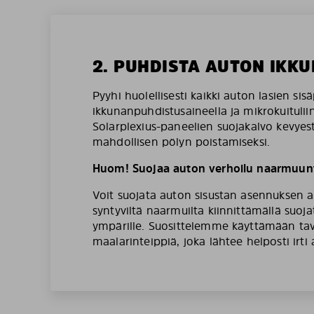
2. PUHDISTA AUTON IKKU
Pyyhi huolellisesti kaikki auton lasien sis
ikkunanpuhdistusaineella ja mikrokuituliin
Solarplexius-paneelien suojakalvo kevyesti
mahdollisen pölyn poistamiseksi.
Huom! Suojaa auton verhoilu naarmuunt
Voit suojata auton sisustan asennuksen a
syntyviltä naarmuilta kiinnittämällä suoj
ympärille. Suosittelemme käyttämään tava
maalarinteippiä, joka lähtee helposti irti