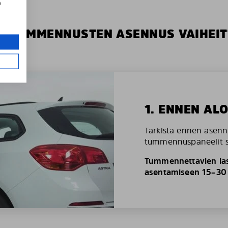
a
S TUMMENNUSTEN ASENNUS VAIHEIT
1. ENNEN AL
Tarkista ennen asenn
tummennuspaneelit so
Tummennettavien las
asentamiseen 15–30 