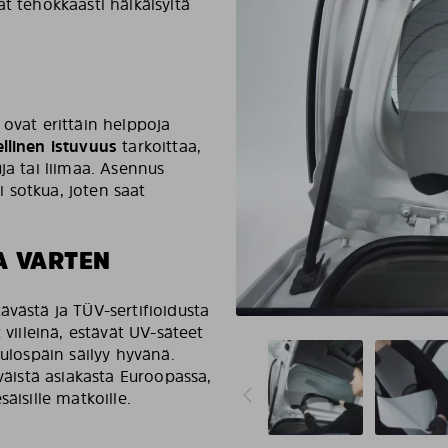
t tehokkaasti häikäisyltä
 ovat erittäin helppoja
llinen istuvuus
tarkoittaa,
ja tai liimaa. Asennus
 sotkua, joten saat
A VARTEN
ävästä ja TÜV-sertifioidusta
 viileinä, estävät UV-säteet
 ulospäin säilyy hyvänä.
yväistä asiakasta Euroopassa,
äisille matkoille.