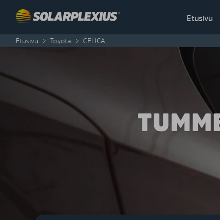
Skip to content
Etusivu
Etusivu
>
Toyota
>
CELICA
TUMME