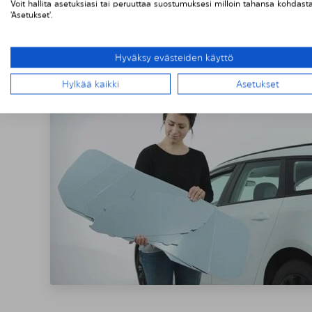
Voit hallita asetuksiasi tai peruuttaa suostumuksesi milloin tahansa kohdast
'Asetukset'.
SOLARPLEXIU
Hyväksy evästeiden käyttö
Hylkää kaikki
Asetukset