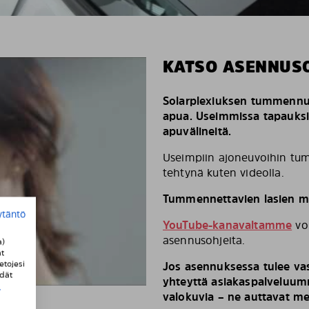
KATSO ASENNUS
Solarplexiuksen tummennus
apua. Useimmissa tapauks
apuvälineitä.
Useimpiin ajoneuvoihin tum
tehtynä kuten videolla.
Tummennettavien lasien mä
ytäntö
YouTube-kanavaltamme
voi
asennusohjeita.
a)
t
etojesi
Jos asennuksessa tulee vas
ydät
yhteyttä asiakaspalveluumm
i
valokuvia – ne auttavat m