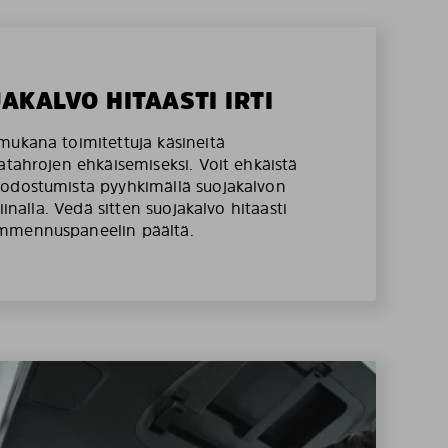
JAKALVO HITAASTI IRTI
mukana toimitettuja käsineitä
atahrojen ehkäisemiseksi. Voit ehkäistä
odostumista pyyhkimällä suojakalvon
liinalla. Vedä sitten suojakalvo hitaasti
mmennuspaneelin päältä.