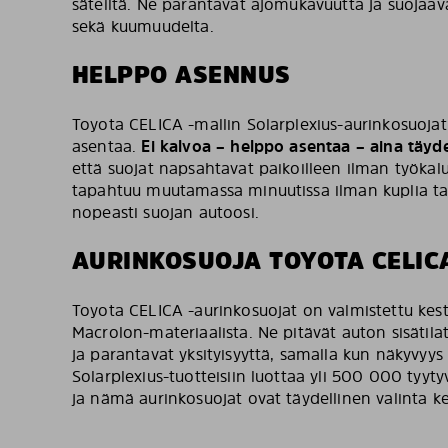
säteiltä. Ne parantavat ajomukavuutta ja suojaava
sekä kuumuudelta.
HELPPO ASENNUS
Toyota CELICA -mallin Solarplexius-aurinkosuojat
asentaa.
Ei kalvoa – helppo asentaa – aina täyde
että suojat napsahtavat paikoilleen ilman työkalu
tapahtuu muutamassa minuutissa ilman kuplia tai
nopeasti suojan autoosi.
AURINKOSUOJA TOYOTA CELIC
Toyota CELICA -aurinkosuojat on valmistettu kest
Macrolon-materiaalista. Ne pitävät auton sisätilat
ja parantavat yksityisyyttä, samalla kun näkyvyys
Solarplexius-tuotteisiin luottaa yli 500 000 tyyt
ja nämä aurinkosuojat ovat täydellinen valinta kes