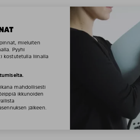
NAT
äpinnat, mieluiten
alla. Pyyhi
 kostutetulla liinalla
umiselta.
ikana mahdollisesti
ateippiä ikkunoiden
llista
 asennuksen jälkeen.