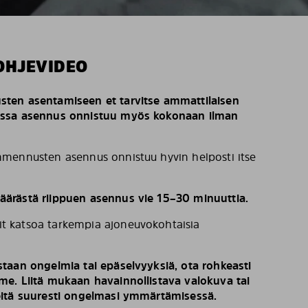
OHJEVIDEO
ten asentamiseen et tarvitse ammattilaisen
issa asennus onnistuu myös kokonaan ilman
mennusten asennus onnistuu hyvin helposti itse
ärästä riippuen asennus vie 15–30 minuuttia.
t katsoa tarkempia ajoneuvokohtaisia
taan ongelmia tai epäselvyyksiä, ota rohkeasti
e. Liitä mukaan havainnollistava valokuva tai
eitä suuresti ongelmasi ymmärtämisessä.