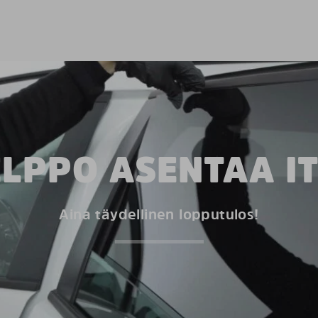
LPPO ASENTAA I
Aina täydellinen lopputulos!