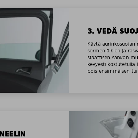
3. VEDÄ SUO
Käytä aurinkosuojan 
sormenjälkien ja rasv
staattisen sähkön mu
kevyesti kostutetulla 
pois ensimmäisen tu
NEELIN