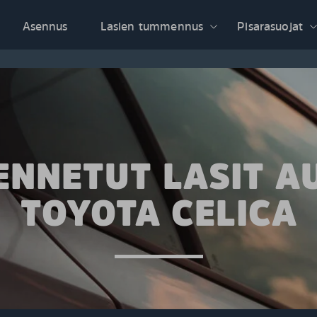
Asennus
Lasien tummennus
Pisarasuojat
NNETUT LASIT A
TOYOTA CELICA