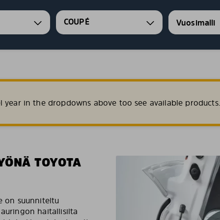
COUPÉ
l year in the dropdowns above too see available products
YÖNÄ TOYOTA
e on suunniteltu
auringon haitallisilta