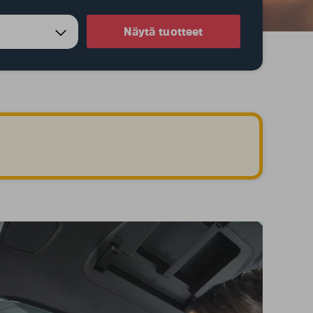
Näytä tuotteet
.