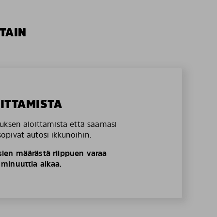
TAIN
OITTAMISTA
uksen aloittamista että saamasi
pivat autosi ikkunoihin.
ien määrästä riippuen varaa
minuuttia aikaa.