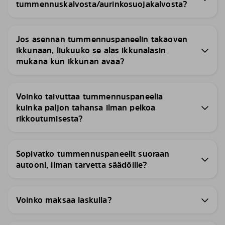
tummennuskalvosta/aurinkosuojakalvosta?
Jos asennan tummennuspaneelin takaoven
ikkunaan, liukuuko se alas ikkunalasin
mukana kun ikkunan avaa?
Voinko taivuttaa tummennuspaneelia
kuinka paljon tahansa ilman pelkoa
rikkoutumisesta?
Sopivatko tummennuspaneelit suoraan
autooni, ilman tarvetta säädöille?
Voinko maksaa laskulla?