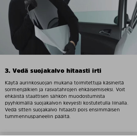
3. Vedä suojakalvo hitaasti irti
Käytä aurinkosuojan mukana toimitettuja käsineitä
sormenjälkien ja rasvatahrojen ehkäisemiseksi. Voit
ehkäistä staattisen sähkön muodostumista
pyyhkimällä suojakalvon kevyesti kostutetulla liinalla.
Vedä sitten suojakalvo hitaasti pois ensimmäisen
tummennuspaneelin päältä.