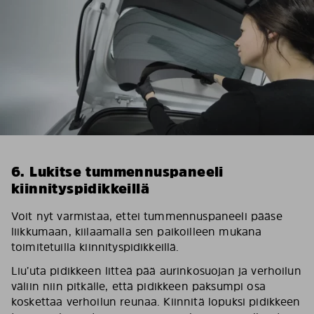
6. Lukitse tummennuspaneeli
kiinnityspidikkeillä
Voit nyt varmistaa, ettei tummennuspaneeli pääse
liikkumaan, kiilaamalla sen paikoilleen mukana
toimitetuilla kiinnityspidikkeillä.
Liu’uta pidikkeen litteä pää aurinkosuojan ja verhoilun
väliin niin pitkälle, että pidikkeen paksumpi osa
koskettaa verhoilun reunaa. Kiinnitä lopuksi pidikkeen