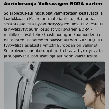
Aurinkosuoja Volkswagen BORA varten
Solarplexius-aurinkosuojat valmistetaan kestävästä ja
laadukkaasta Macrolon-materiaalista, joka tarjoaa
sekä suojaa että hyvän näkyvyyden ulos. TÜV-testatut
ja hyväksytyt aurinkosuojat Volkswagen BORA -
mallille estävät tehokkaasti auringon kuumuuden ja
haitallisten UV-säteiden pääsyn autoon. Yli 500,000
tyytyväistä asiakasta ympäri Euroopan on valinnut
Solarplexius-aurinkosuojat, jotka lisäävät yksityisyyttä
ja suojaavat auton sisätiloja auringon vaikutuksilta.