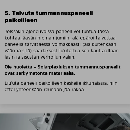
5. Taivuta tummennuspaneeli
paikoilleen
Joissakin ajoneuvoissa paneeli voi tuntua tässä
kohtaa jäävän hieman jumiin; älä epäröi taivuttaa
paneelia tarvittaessa voimakkaasti (älä kuitenkaan
väännä sitä) saadaksesi liu’utettua sen kauttaaltaan
lasin ja sisustan verhoilun väliin.
Ole huoletta – Solarplexiuksen tummennuspaneelit
ovat särkymätöntä materiaalia.
Liu’uta paneeli paikoilleen keskelle ikkunalasia, niin
ettei yhteenkään reunaan jää rakoa.