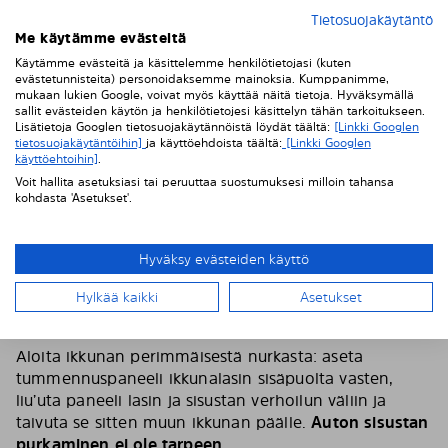
Tietosuojakäytäntö
Me käytämme evästeitä
Käytämme evästeitä ja käsittelemme henkilötietojasi (kuten
evästetunnisteita) personoidaksemme mainoksia. Kumppanimme,
mukaan lukien Google, voivat myös käyttää näitä tietoja. Hyväksymällä
sallit evästeiden käytön ja henkilötietojesi käsittelyn tähän tarkoitukseen.
Lisätietoja Googlen tietosuojakäytännöistä löydät täältä:
[Linkki Googlen
tietosuojakäytäntöihin]
ja käyttöehdoista täältä:
[Linkki Googlen
käyttöehtoihin]
.
Voit hallita asetuksiasi tai peruuttaa suostumuksesi milloin tahansa
kohdasta 'Asetukset'.
Hyväksy evästeiden käyttö
Hylkää kaikki
Asetukset
4. Aloita tummennuspaneelin asennus
Aloita ikkunan perimmäisestä nurkasta: aseta
tummennuspaneeli ikkunalasin sisäpuolta vasten,
liu’uta paneeli lasin ja sisustan verhoilun väliin ja
taivuta se sitten muun ikkunan päälle.
Auton sisustan
purkaminen ei ole tarpeen.