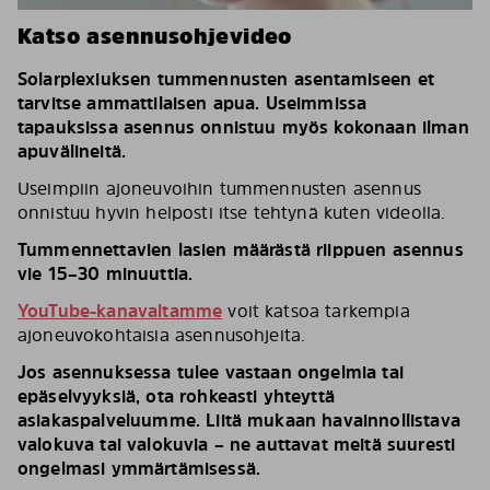
Katso asennusohjevideo
Solarplexiuksen tummennusten asentamiseen et
tarvitse ammattilaisen apua. Useimmissa
tapauksissa asennus onnistuu myös kokonaan ilman
apuvälineitä.
Useimpiin ajoneuvoihin tummennusten asennus
onnistuu hyvin helposti itse tehtynä kuten videolla.
Tummennettavien lasien määrästä riippuen asennus
vie 15–30 minuuttia.
YouTube-kanavaltamme
voit katsoa tarkempia
ajoneuvokohtaisia asennusohjeita.
Jos asennuksessa tulee vastaan ongelmia tai
epäselvyyksiä, ota rohkeasti yhteyttä
asiakaspalveluumme. Liitä mukaan havainnollistava
valokuva tai valokuvia – ne auttavat meitä suuresti
ongelmasi ymmärtämisessä.