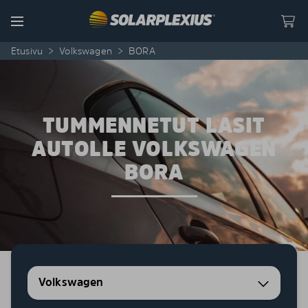
Skip to content
Menu
Etusivu
>
Volkswagen
>
BORA
TUMMENNETUT LASIT
AUTOLLE VOLKSWAGEN
BORA
Volkswagen