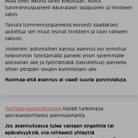
Avaa oven ikkuna lähes kokonaan. Aseta
tummennuspaneeli ikkunalasin sisäpuolen ja tiivisteen
väliin.
Taivuta tummennuspaneelia kevyesti saadaksesi
ujutettua sen muut reunat tiivisteen ja lasin väliseen
rakoon.
Joidenkin automallien kanssa asennus voi onnistua
helpommin työntämällä paneeli ensin syvemmälle
alareunan alle ja työntämällä (taivutettua) paneelia
sitten ylöspäin sivujen kumilistojen alle.
Huomaa että asennus ei vaadi suuria ponnisteluja.
YouTube-kanavaltamme
löydät tarkempia
ajoneuvokohtaisia asennusohjeita.
Jos asennuksessa tulee vastaan ongelmia tai
epäselvyyksiä, ota rohkeasti yhteyttä