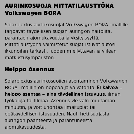
AURINKOSUOJA MITTATILAUSTYÖNÄ
Volkswagen BORA
Solarplexius-aurinkosuojat Volkswagen BORA -mallille
tarjoavat täydellisen suojan auringon haitoilta,
parantaen ajomukavuutta ja yksityisyyttä.
Mittatilaustyönä valmistetut suojat istuvat autosi
ikkunoihin tarkasti, luoden miellyttävän ja viileän
matkustusympäristön.
Helppo Asennus
Solarplexius-aurinkosuojien asentaminen Volkswagen
BORA -malliin on nopeaa ja vaivatonta.
Ei kalvoa –
helppo asentaa – aina täydellinen istuvuus
, ilman
työkaluja tai liimaa. Asennus vie vain muutaman
minuutin, ja voit unohtaa ilmakuplat tai
epätäydellisen istuvuuden. Nauti heti suojasta
auringon paahteelta ja parantuneesta
ajomukavuudesta.