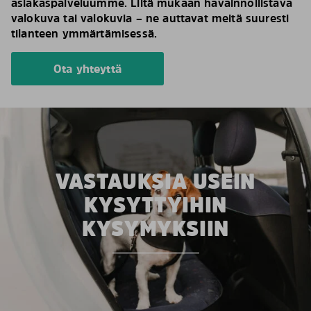
asiakaspalveluumme. Liitä mukaan havainnollistava
valokuva tai valokuvia – ne auttavat meitä suuresti
tilanteen ymmärtämisessä.
Ota yhteyttä
VASTAUKSIA USEIN
KYSYTTYIHIN
KYSYMYKSIIN