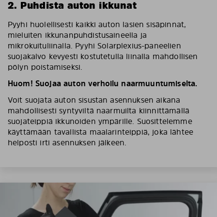
2. Puhdista auton ikkunat
Pyyhi huolellisesti kaikki auton lasien sisäpinnat,
mieluiten ikkunanpuhdistusaineella ja
mikrokuituliinalla. Pyyhi Solarplexius-paneelien
suojakalvo kevyesti kostutetulla liinalla mahdollisen
pölyn poistamiseksi.
Huom! Suojaa auton verhoilu naarmuuntumiselta.
Voit suojata auton sisustan asennuksen aikana
mahdollisesti syntyviltä naarmuilta kiinnittämällä
suojateippiä ikkunoiden ympärille. Suosittelemme
käyttämään tavallista maalarinteippiä, joka lähtee
helposti irti asennuksen jälkeen.