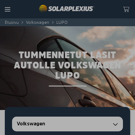
Skip to content
Menu
Etusivu
>
Volkswagen
>
LUPO
TUMMENNETUT LASIT
AUTOLLE VOLKSWAGEN
LUPO
Volkswagen