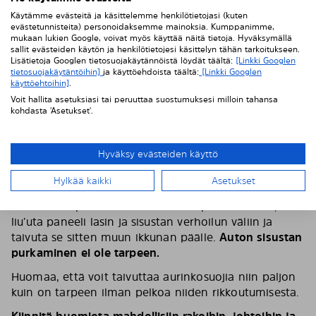
Käytämme evästeitä ja käsittelemme henkilötietojasi (kuten
evästetunnisteita) personoidaksemme mainoksia. Kumppanimme,
mukaan lukien Google, voivat myös käyttää näitä tietoja. Hyväksymällä
sallit evästeiden käytön ja henkilötietojesi käsittelyn tähän tarkoitukseen.
Lisätietoja Googlen tietosuojakäytännöistä löydät täältä:
[Linkki Googlen
tietosuojakäytäntöihin]
ja käyttöehdoista täältä:
[Linkki Googlen
käyttöehtoihin]
.
Voit hallita asetuksiasi tai peruuttaa suostumuksesi milloin tahansa
kohdasta 'Asetukset'.
Hyväksy evästeiden käyttö
4. Aloita tummennuspaneelin asennus
Hylkää kaikki
Asetukset
Aloita ikkunan perimmäisestä nurkasta: aseta
tummennuspaneeli ikkunalasin sisäpuolta vasten,
liu’uta paneeli lasin ja sisustan verhoilun väliin ja
taivuta se sitten muun ikkunan päälle.
Auton sisustan
purkaminen ei ole tarpeen.
Huomaa, että voit taivuttaa aurinkosuojia niin paljon
kuin on tarpeen ilman pelkoa niiden rikkoutumisesta.