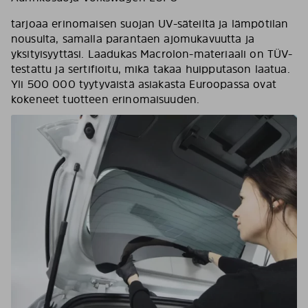
tarjoaa erinomaisen suojan UV-säteiltä ja lämpötilan
nousulta, samalla parantaen ajomukavuutta ja
yksityisyyttäsi. Laadukas Macrolon-materiaali on TÜV-
testattu ja sertifioitu, mikä takaa huipputason laatua.
Yli 500 000 tyytyväistä asiakasta Euroopassa ovat
kokeneet tuotteen erinomaisuuden.