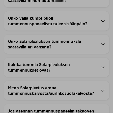
saatavilla minun automalliini?
Onko väliä kumpi puoli
tummennuspaneelista tulee sisäänpäin?
Onko Solarplexiuksen tummennuksia
saatavilla eri värisinä?
Kuinka tummia Solarplexiuksen
tummennukset ovat?
Miten Solarplexius eroaa
tummennuskalvosta/aurinkosuojakalvosta?
Jos asennan tummennuspaneelin takaoven