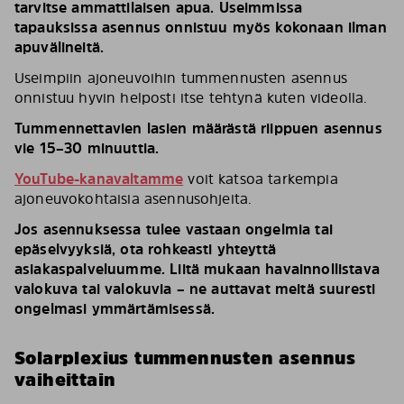
tarvitse ammattilaisen apua. Useimmissa
tapauksissa asennus onnistuu myös kokonaan ilman
apuvälineitä.
Useimpiin ajoneuvoihin tummennusten asennus
onnistuu hyvin helposti itse tehtynä kuten videolla.
Tummennettavien lasien määrästä riippuen asennus
vie 15–30 minuuttia.
YouTube-kanavaltamme
voit katsoa tarkempia
ajoneuvokohtaisia asennusohjeita.
Jos asennuksessa tulee vastaan ongelmia tai
epäselvyyksiä, ota rohkeasti yhteyttä
asiakaspalveluumme. Liitä mukaan havainnollistava
valokuva tai valokuvia – ne auttavat meitä suuresti
ongelmasi ymmärtämisessä.
Solarplexius tummennusten asennus
vaiheittain