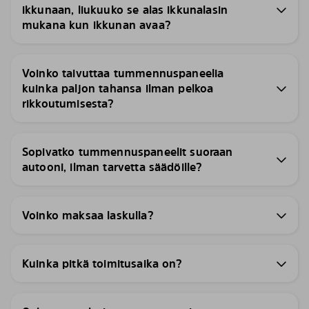
ikkunaan, liukuuko se alas ikkunalasin
mukana kun ikkunan avaa?
Voinko taivuttaa tummennuspaneelia
kuinka paljon tahansa ilman pelkoa
rikkoutumisesta?
Sopivatko tummennuspaneelit suoraan
autooni, ilman tarvetta säädöille?
Voinko maksaa laskulla?
Kuinka pitkä toimitusaika on?