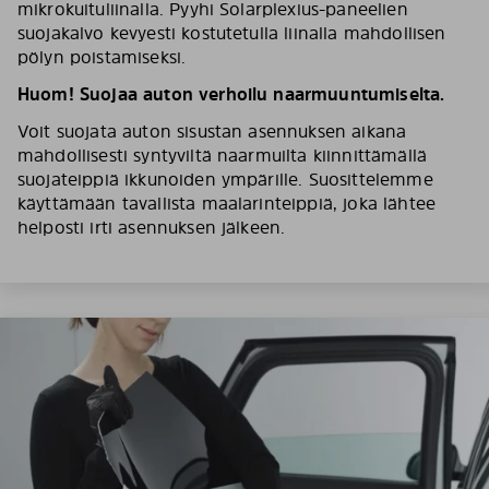
mikrokuituliinalla. Pyyhi Solarplexius-paneelien
suojakalvo kevyesti kostutetulla liinalla mahdollisen
pölyn poistamiseksi.
Huom! Suojaa auton verhoilu naarmuuntumiselta.
Voit suojata auton sisustan asennuksen aikana
mahdollisesti syntyviltä naarmuilta kiinnittämällä
suojateippiä ikkunoiden ympärille. Suosittelemme
käyttämään tavallista maalarinteippiä, joka lähtee
helposti irti asennuksen jälkeen.