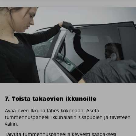
7. Toista takaovien ikkunoille
Avaa oven ikkuna lähes kokonaan. Aseta
tummennuspaneeli ikkunalasin sisäpuolen ja tiivisteen
väliin.
Taivuta tummennuspaneelia kevyesti saadaksesi