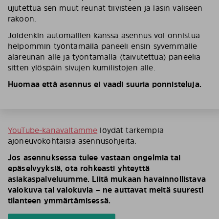
ujutettua sen muut reunat tiivisteen ja lasin väliseen
rakoon.
Joidenkin automallien kanssa asennus voi onnistua
helpommin työntämällä paneeli ensin syvemmälle
alareunan alle ja työntämällä (taivutettua) paneelia
sitten ylöspäin sivujen kumilistojen alle.
Huomaa että asennus ei vaadi suuria ponnisteluja.
YouTube-kanavaltamme
löydät tarkempia
ajoneuvokohtaisia asennusohjeita.
Jos asennuksessa tulee vastaan ongelmia tai
epäselvyyksiä, ota rohkeasti yhteyttä
asiakaspalveluumme. Liitä mukaan havainnollistava
valokuva tai valokuvia – ne auttavat meitä suuresti
tilanteen ymmärtämisessä.