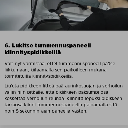
6. Lukitse tummennuspaneeli
kiinnityspidikkeillä
Voit nyt varmistaa, ettei tummennuspaneeli pääse
liikkumaan, kiilaamalla sen paikoilleen mukana
toimitetuilla kiinnityspidikkeillä.
Liu’uta pidikkeen litteä pää aurinkosuojan ja verhoilun
väliin niin pitkälle, että pidikkeen paksumpi osa
koskettaa verhoilun reunaa. Kiinnitä lopuksi pidikkeen
tarraosa kiinni tummennuspaneelin painamalla sitä
noin 5 sekunnin ajan paneelia vasten.