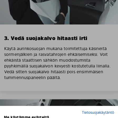
3. Vedä suojakalvo hitaasti irti
Käytä aurinkosuojan mukana toimitettuja käsineitä
sormenjälkien ja rasvatahrojen ehkäisemiseksi. Voit
ehkäistä staattisen sähkön muodostumista
pyyhkimällä suojakalvon kevyesti kostutetulla liinalla.
Vedä sitten suojakalvo hitaasti pois ensimmäisen
tummennuspaneelin päältä.
Tietosuojakäytäntö
Me käytämme evästeitä