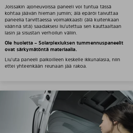
Joissakin ajoneuvoissa paneeli voi tuntua tässä
kohtaa jäävän hieman jumiin; älä epäröi taivuttaa
paneelia tarvittaessa voimakkaasti (älä kuitenkaan
väännä sitä) saadaksesi liu’utettua sen kauttaaltaan
lasin ja sisustan verhoilun väliin.
Ole huoletta – Solarplexiuksen tummennuspaneelit
ovat särkymätöntä materiaalia.
Liu’uta paneeli paikoilleen keskelle ikkunalasia, niin
ettei yhteenkään reunaan jää rakoa.