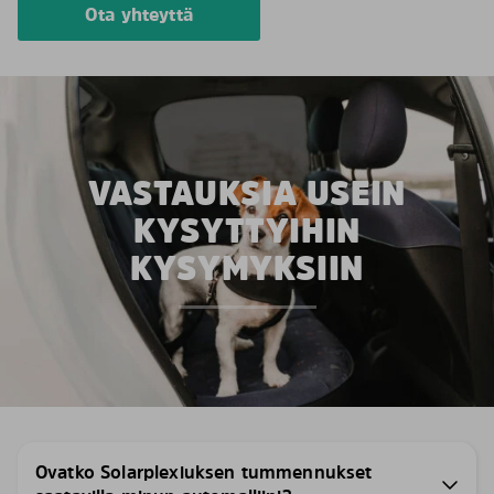
Ota yhteyttä
VASTAUKSIA USEIN
KYSYTTYIHIN
KYSYMYKSIIN
Ovatko Solarplexiuksen tummennukset