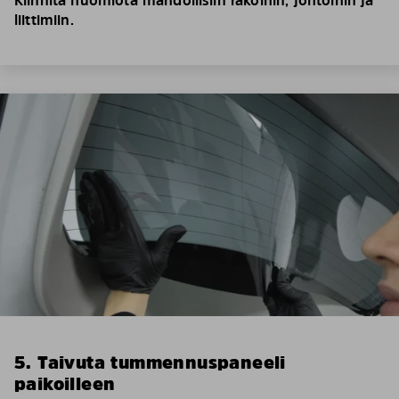
Kiinnitä huomiota mahdollisiin rakoihin, johtoihin ja
liittimiin.
5. Taivuta tummennuspaneeli
paikoilleen