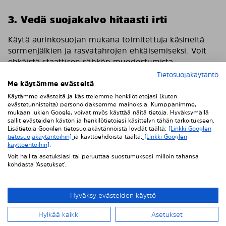
3. Vedä suojakalvo hitaasti irti
Käytä aurinkosuojan mukana toimitettuja käsineitä
sormenjälkien ja rasvatahrojen ehkäisemiseksi. Voit
ehkäistä staattisen sähkön muodostumista
pyyhkimällä suojakalvon kevyesti kostutetulla liinalla.
Tietosuojakäytäntö
Vedä sitten suojakalvo hitaasti pois ensimmäisen
Me käytämme evästeitä
tummennuspaneelin päältä.
Käytämme evästeitä ja käsittelemme henkilötietojasi (kuten
evästetunnisteita) personoidaksemme mainoksia. Kumppanimme,
mukaan lukien Google, voivat myös käyttää näitä tietoja. Hyväksymällä
sallit evästeiden käytön ja henkilötietojesi käsittelyn tähän tarkoitukseen.
Lisätietoja Googlen tietosuojakäytännöistä löydät täältä:
[Linkki Googlen
tietosuojakäytäntöihin]
ja käyttöehdoista täältä:
[Linkki Googlen
käyttöehtoihin]
.
Voit hallita asetuksiasi tai peruuttaa suostumuksesi milloin tahansa
kohdasta 'Asetukset'.
Hyväksy evästeiden käyttö
Hylkää kaikki
Asetukset