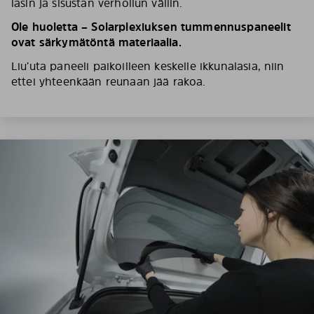
lasin ja sisustan verhoilun väliin.
Ole huoletta – Solarplexiuksen tummennuspaneelit
ovat särkymätöntä materiaalia.
Liu’uta paneeli paikoilleen keskelle ikkunalasia, niin
ettei yhteenkään reunaan jää rakoa.