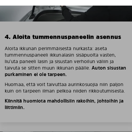
4. Aloita tummennuspaneelin asennus
Aloita ikkunan perimmäisestä nurkasta: aseta
tummennuspaneeli ikkunalasin sisäpuolta vasten,
liu’uta paneeli lasin ja sisustan verhoilun väliin ja
taivuta se sitten muun ikkunan päälle.
Auton sisustan
purkaminen ei ole tarpeen.
Huomaa, että voit taivuttaa aurinkosuojia niin paljon
kuin on tarpeen ilman pelkoa niiden rikkoutumisesta.
Kiinnitä huomiota mahdollisiin rakoihin, johtoihin ja
liittimiin.