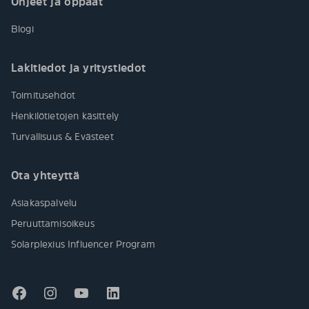
Ohjeet ja oppaat
Blogi
Lakitiedot ja yritystiedot
Toimitusehdot
Henkilötietojen käsittely
Turvallisuus & Evästeet
Ota yhteyttä
Asiakaspalvelu
Peruuttamisoikeus
Solarplexius Influencer Program