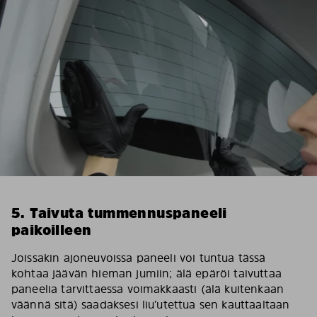
5. Taivuta tummennuspaneeli
paikoilleen
Joissakin ajoneuvoissa paneeli voi tuntua tässä
kohtaa jäävän hieman jumiin; älä epäröi taivuttaa
paneelia tarvittaessa voimakkaasti (älä kuitenkaan
väännä sitä) saadaksesi liu’utettua sen kauttaaltaan