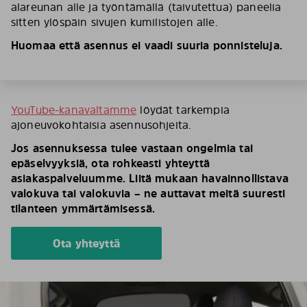
alareunan alle ja työntämällä (taivutettua) paneelia
sitten ylöspäin sivujen kumilistojen alle.
Huomaa että asennus ei vaadi suuria ponnisteluja.
YouTube-kanavaltamme
löydät tarkempia
ajoneuvokohtaisia asennusohjeita.
Jos asennuksessa tulee vastaan ongelmia tai
epäselvyyksiä, ota rohkeasti yhteyttä
asiakaspalveluumme. Liitä mukaan havainnollistava
valokuva tai valokuvia – ne auttavat meitä suuresti
tilanteen ymmärtämisessä.
Ota yhteyttä