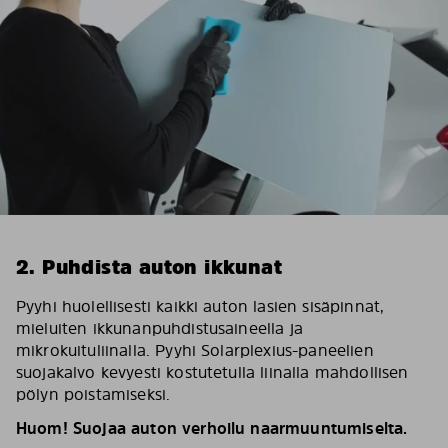
2. Puhdista auton ikkunat
Pyyhi huolellisesti kaikki auton lasien sisäpinnat,
mieluiten ikkunanpuhdistusaineella ja
mikrokuituliinalla. Pyyhi Solarplexius-paneelien
suojakalvo kevyesti kostutetulla liinalla mahdollisen
pölyn poistamiseksi.
Huom! Suojaa auton verhoilu naarmuuntumiselta.