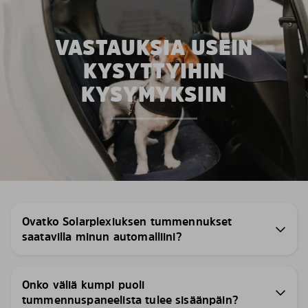
VASTAUKSIA USEIN
KYSYTTYIHIN
KYSYMYKSIIN
Ovatko Solarplexiuksen tummennukset
saatavilla minun automalliini?
Onko väliä kumpi puoli
tummennuspaneelista tulee sisäänpäin?