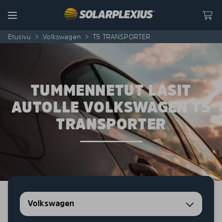
Skip to content
Menu
Etusivu
>
Volkswagen
>
T5 TRANSPORTER
TUMMENNETUT LASIT
AUTOLLE VOLKSWAGEN T5
TRANSPORTER
Volkswagen