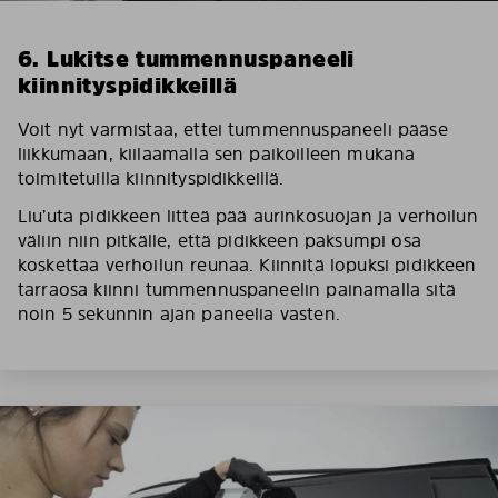
6. Lukitse tummennuspaneeli
kiinnityspidikkeillä
Voit nyt varmistaa, ettei tummennuspaneeli pääse
liikkumaan, kiilaamalla sen paikoilleen mukana
toimitetuilla kiinnityspidikkeillä.
Liu’uta pidikkeen litteä pää aurinkosuojan ja verhoilun
väliin niin pitkälle, että pidikkeen paksumpi osa
koskettaa verhoilun reunaa. Kiinnitä lopuksi pidikkeen
tarraosa kiinni tummennuspaneelin painamalla sitä
noin 5 sekunnin ajan paneelia vasten.