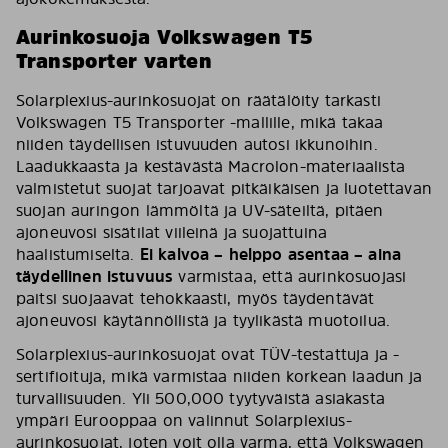
Aurinkosuoja Volkswagen T5
Transporter varten
Solarplexius-aurinkosuojat on räätälöity tarkasti
Volkswagen T5 Transporter -mallille, mikä takaa
niiden täydellisen istuvuuden autosi ikkunoihin.
Laadukkaasta ja kestävästä Macrolon-materiaalista
valmistetut suojat tarjoavat pitkäikäisen ja luotettavan
suojan auringon lämmöltä ja UV-säteiltä, pitäen
ajoneuvosi sisätilat viileinä ja suojattuina
haalistumiselta.
Ei kalvoa – helppo asentaa – aina
täydellinen istuvuus
varmistaa, että aurinkosuojasi
paitsi suojaavat tehokkaasti, myös täydentävät
ajoneuvosi käytännöllistä ja tyylikästä muotoilua.
Solarplexius-aurinkosuojat ovat TÜV-testattuja ja -
sertifioituja, mikä varmistaa niiden korkean laadun ja
turvallisuuden. Yli 500,000 tyytyväistä asiakasta
ympäri Eurooppaa on valinnut Solarplexius-
aurinkosuojat, joten voit olla varma, että Volkswagen