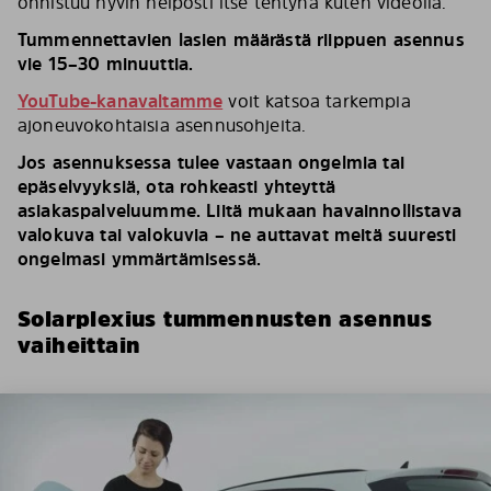
onnistuu hyvin helposti itse tehtynä kuten videolla.
Tummennettavien lasien määrästä riippuen asennus
vie 15–30 minuuttia.
YouTube-kanavaltamme
voit katsoa tarkempia
ajoneuvokohtaisia asennusohjeita.
Jos asennuksessa tulee vastaan ongelmia tai
epäselvyyksiä, ota rohkeasti yhteyttä
asiakaspalveluumme. Liitä mukaan havainnollistava
valokuva tai valokuvia – ne auttavat meitä suuresti
ongelmasi ymmärtämisessä.
Solarplexius tummennusten asennus
vaiheittain