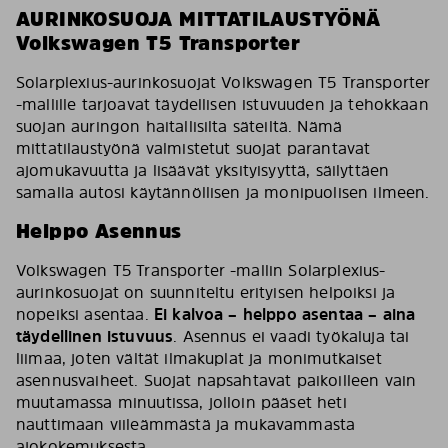
AURINKOSUOJA MITTATILAUSTYÖNÄ
Volkswagen T5 Transporter
Solarplexius-aurinkosuojat Volkswagen T5 Transporter
-mallille tarjoavat täydellisen istuvuuden ja tehokkaan
suojan auringon haitallisilta säteiltä. Nämä
mittatilaustyönä valmistetut suojat parantavat
ajomukavuutta ja lisäävät yksityisyyttä, säilyttäen
samalla autosi käytännöllisen ja monipuolisen ilmeen.
Helppo Asennus
Volkswagen T5 Transporter -mallin Solarplexius-
aurinkosuojat on suunniteltu erityisen helpoiksi ja
nopeiksi asentaa.
Ei kalvoa – helppo asentaa – aina
täydellinen istuvuus
. Asennus ei vaadi työkaluja tai
liimaa, joten vältät ilmakuplat ja monimutkaiset
asennusvaiheet. Suojat napsahtavat paikoilleen vain
muutamassa minuutissa, jolloin pääset heti
nauttimaan viileämmästä ja mukavammasta
ajokokemuksesta.