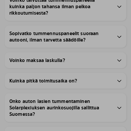
Voinko taivuttaa tummennuspaneelia
kuinka paljon tahansa ilman pelkoa
rikkoutumisesta?
Sopivatko tummennuspaneelit suoraan
autooni, ilman tarvetta säädöille?
Voinko maksaa laskulla?
Kuinka pitkä toimitusaika on?
Onko auton lasien tummentaminen
Solarplexiuksen aurinkosuojilla sallittua
Suomessa?