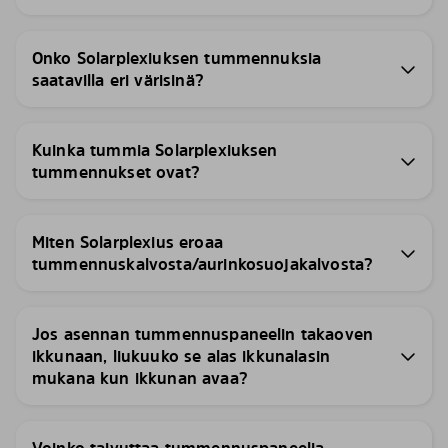
Onko Solarplexiuksen tummennuksia
saatavilla eri värisinä?
Kuinka tummia Solarplexiuksen
tummennukset ovat?
Miten Solarplexius eroaa
tummennuskalvosta/aurinkosuojakalvosta?
Jos asennan tummennuspaneelin takaoven
ikkunaan, liukuuko se alas ikkunalasin
mukana kun ikkunan avaa?