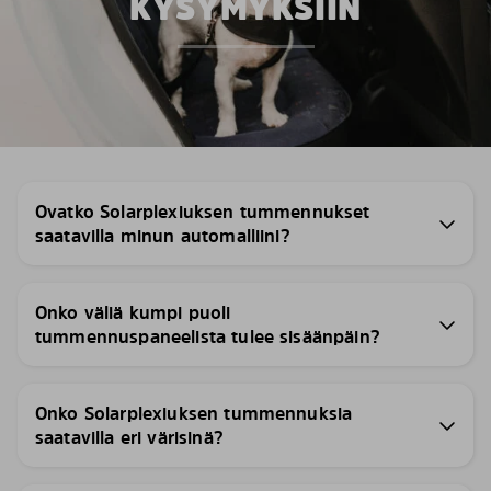
KYSYMYKSIIN
Ovatko Solarplexiuksen tummennukset
saatavilla minun automalliini?
Onko väliä kumpi puoli
tummennuspaneelista tulee sisäänpäin?
Onko Solarplexiuksen tummennuksia
saatavilla eri värisinä?