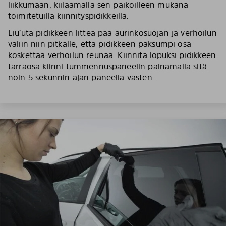
liikkumaan, kiilaamalla sen paikoilleen mukana
toimitetuilla kiinnityspidikkeillä.
Liu’uta pidikkeen litteä pää aurinkosuojan ja verhoilun
väliin niin pitkälle, että pidikkeen paksumpi osa
koskettaa verhoilun reunaa. Kiinnitä lopuksi pidikkeen
tarraosa kiinni tummennuspaneelin painamalla sitä
noin 5 sekunnin ajan paneelia vasten.