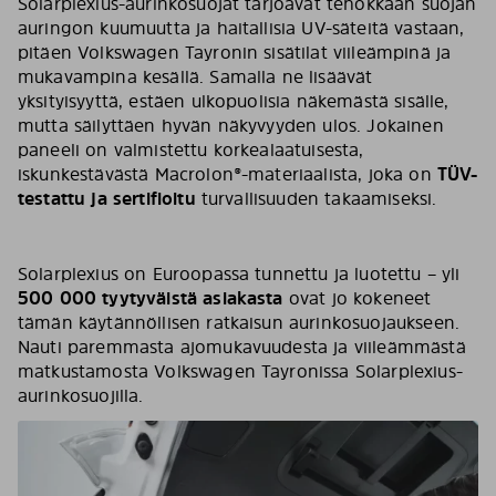
Solarplexius-aurinkosuojat tarjoavat tehokkaan suojan
auringon kuumuutta ja haitallisia UV-säteitä vastaan,
pitäen Volkswagen Tayronin sisätilat viileämpinä ja
mukavampina kesällä. Samalla ne lisäävät
yksityisyyttä, estäen ulkopuolisia näkemästä sisälle,
mutta säilyttäen hyvän näkyvyyden ulos. Jokainen
paneeli on valmistettu korkealaatuisesta,
iskunkestävästä Macrolon®-materiaalista, joka on
TÜV-
testattu ja sertifioitu
turvallisuuden takaamiseksi.
Solarplexius on Euroopassa tunnettu ja luotettu – yli
500 000 tyytyväistä asiakasta
ovat jo kokeneet
tämän käytännöllisen ratkaisun aurinkosuojaukseen.
Nauti paremmasta ajomukavuudesta ja viileämmästä
matkustamosta Volkswagen Tayronissa Solarplexius-
aurinkosuojilla.