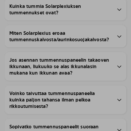
Kuinka tummia Solarplexiuksen
tummennukset ovat?
Miten Solarplexius eroaa
tummennuskalvosta/aurinkosuojakalvosta?
Jos asennan tummennuspaneelin takaoven
ikkunaan, liukuuko se alas ikkunalasin
mukana kun ikkunan avaa?
Voinko taivuttaa tummennuspaneelia
kuinka paljon tahansa ilman pelkoa
rikkoutumisesta?
Sopivatko tummennuspaneelit suoraan