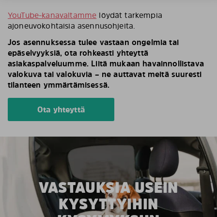
YouTube-kanavaltamme
löydät tarkempia
ajoneuvokohtaisia asennusohjeita.
Jos asennuksessa tulee vastaan ongelmia tai
epäselvyyksiä, ota rohkeasti yhteyttä
asiakaspalveluumme. Liitä mukaan havainnollistava
valokuva tai valokuvia – ne auttavat meitä suuresti
tilanteen ymmärtämisessä.
Ota yhteyttä
VASTAUKSIA USEIN
KYSYTTYIHIN