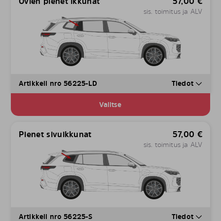
Ovien pienet ikkunat
57,00
€
sis. toimitus ja ALV
Artikkeli nro 56225-LD
Tiedot
Valitse
Pienet sivuikkunat
57,00
€
sis. toimitus ja ALV
Artikkeli nro 56225-S
Tiedot