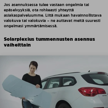
Jos asennuksessa tulee vastaan ongelmia tai
epäselvyyksiä, ota rohkeasti yhteyttä
asiakaspalveluumme. Liitä mukaan havainnollistava
valokuva tai valokuvia – ne auttavat meitä suuresti
ongelmasi ymmärtämisessä.
Solarplexius tummennusten asennus
vaiheittain