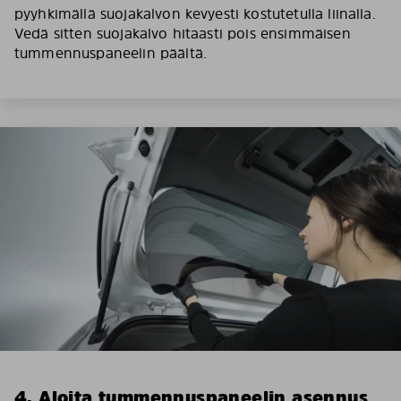
pyyhkimällä suojakalvon kevyesti kostutetulla liinalla.
Vedä sitten suojakalvo hitaasti pois ensimmäisen
tummennuspaneelin päältä.
4. Aloita tummennuspaneelin asennus