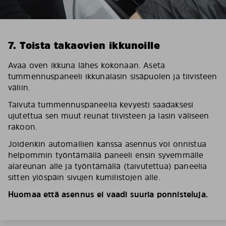
7. Toista takaovien ikkunoille
Avaa oven ikkuna lähes kokonaan. Aseta
tummennuspaneeli ikkunalasin sisäpuolen ja tiivisteen
väliin.
Taivuta tummennuspaneelia kevyesti saadaksesi
ujutettua sen muut reunat tiivisteen ja lasin väliseen
rakoon.
Joidenkin automallien kanssa asennus voi onnistua
helpommin työntämällä paneeli ensin syvemmälle
alareunan alle ja työntämällä (taivutettua) paneelia
sitten ylöspäin sivujen kumilistojen alle.
Huomaa että asennus ei vaadi suuria ponnisteluja.