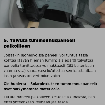
5. Taivuta tummennuspaneeli
paikoilleen
Joissakin ajoneuvoissa paneeli voi tuntua tässä
kohtaa jäävän hieman jumiin; älä epäröi taivuttaa
paneelia tarvittaessa voimakkaasti (älä kuitenkaan
väännä sitä) saadaksesi liu’utettua sen kauttaaltaan
lasin ja sisustan verhoilun väliin.
Ole huoletta – Solarplexiuksen tummennuspaneelit
ovat särkymätöntä materiaalia.
Liu’uta paneeli paikoilleen keskelle ikkunalasia, niin
ettei yhteenkään reunaan jää rakoa.