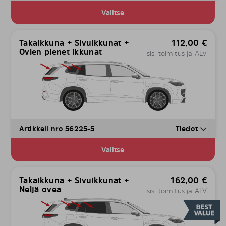
Valitse
Takaikkuna + Sivuikkunat +
112,00
€
Ovien pienet ikkunat
sis. toimitus ja ALV
Artikkeli nro 56225-5
Tiedot
Valitse
Takaikkuna + Sivuikkunat +
162,00
€
Neljä ovea
sis. toimitus ja ALV