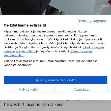
Tietosuojakäytäntö
Me käytämme evästeitä
Käytämme evästeitä ja käsittelemme henkilötietojasi (kuten
2. Puhdista auton ikkunat
evästetunnisteita) personoidaksemme mainoksia. Kumppanimme,
mukaan lukien Google, voivat myös käyttää näitä tietoja. Hyväksymällä
Pyyhi huolellisesti kaikki auton lasien sisäpinnat,
sallit evästeiden käytön ja henkilötietojesi käsittelyn tähän tarkoitukseen.
Lisätietoja Googlen tietosuojakäytännöistä löydät täältä:
[Linkki Googlen
mieluiten ikkunanpuhdistusaineella ja
tietosuojakäytäntöihin]
ja käyttöehdoista täältä:
[Linkki Googlen
mikrokuituliinalla. Pyyhi Solarplexius-paneelien
käyttöehtoihin]
.
suojakalvo kevyesti kostutetulla liinalla mahdollisen
Voit hallita asetuksiasi tai peruuttaa suostumuksesi milloin tahansa
kohdasta 'Asetukset'.
pölyn poistamiseksi.
Huom! Suojaa auton verhoilu naarmuuntumiselta.
Hyväksy evästeiden käyttö
Voit suojata auton sisustan asennuksen aikana
mahdollisesti syntyviltä naarmuilta kiinnittämällä
Hylkää kaikki
Asetukset
suojateippiä ikkunoiden ympärille. Suosittelemme
käyttämään tavallista maalarinteippiä, joka lähtee
helposti irti asennuksen jälkeen.