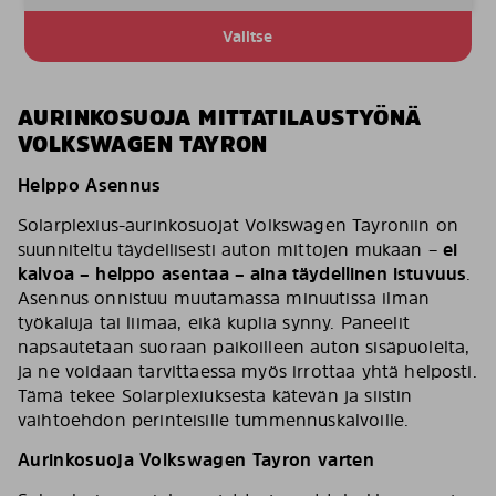
Valitse
AURINKOSUOJA MITTATILAUSTYÖNÄ
VOLKSWAGEN TAYRON
Helppo Asennus
Solarplexius-aurinkosuojat Volkswagen Tayroniin on
suunniteltu täydellisesti auton mittojen mukaan –
ei
kalvoa – helppo asentaa – aina täydellinen istuvuus
.
Asennus onnistuu muutamassa minuutissa ilman
työkaluja tai liimaa, eikä kuplia synny. Paneelit
napsautetaan suoraan paikoilleen auton sisäpuolelta,
ja ne voidaan tarvittaessa myös irrottaa yhtä helposti.
Tämä tekee Solarplexiuksesta kätevän ja siistin
vaihtoehdon perinteisille tummennuskalvoille.
Aurinkosuoja Volkswagen Tayron varten