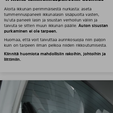
Aloita ikkunan perimmäisestä nurkasta: aseta
tummennuspaneeli ikkunalasin sisäpuolta vasten,
liu’uta paneeli lasin ja sisustan verhoilun väliin ja
taivuta se sitten muun ikkunan päälle.
Auton sisustan
purkaminen ei ole tarpeen.
Huomaa, että voit taivuttaa aurinkosuojia niin paljon
kuin on tarpeen ilman pelkoa niiden rikkoutumisesta.
Kiinnitä huomiota mahdollisiin rakoihin, johtoihin ja
liittimiin.