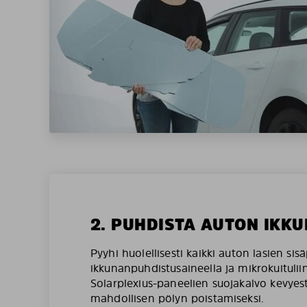
2. PUHDISTA AUTON IKKU
Pyyhi huolellisesti kaikki auton lasien sis
ikkunanpuhdistusaineella ja mikrokuituliin
Solarplexius-paneelien suojakalvo kevyesti
mahdollisen pölyn poistamiseksi.