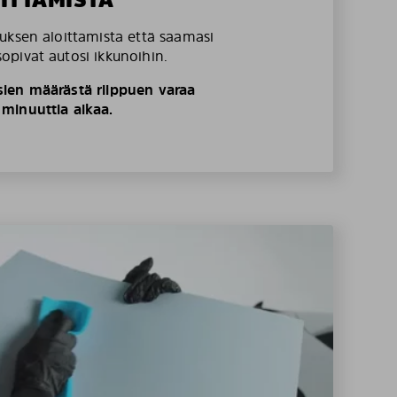
uksen aloittamista että saamasi
pivat autosi ikkunoihin.
ien määrästä riippuen varaa
minuuttia aikaa.