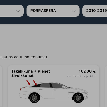
PORRASPERÄ
2010-2019
aluat ostaa tummennukset.
Takaikkuna + Pienet
107,00
€
Sivuikkunat
sis. toimitus ja ALV