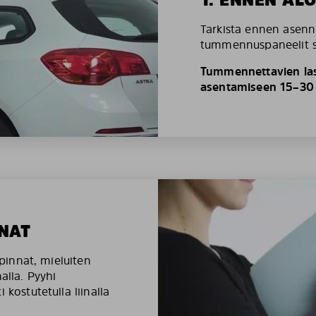
Tarkista ennen asenn
tummennuspaneelit so
Tummennettavien las
asentamiseen 15–30 
NAT
äpinnat, mieluiten
alla. Pyyhi
 kostutetulla liinalla