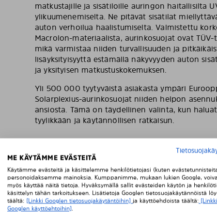
matkustajille ja sisätiloille auringon haitallisilta U
ylikuumenemiselta. Ne pitävät sisätilat miellyttäv
auton verhoilua haalistumiselta. Valmistettu kork
Macrolon-materiaalista, aurinkosuojat ovat TÜV-tes
mikä varmistaa niiden turvallisuuden ja pitkäikä
lisäyksityisyyttä estämällä näkyvyyden auton sisät
ja yksityisen matkustuskokemuksen.
Yli 500 000 tyytyväistä asiakasta ympäri Euroop
Solarplexius-aurinkosuojat niiden helpon asennu
ansiosta. Tämä on täydellinen valinta, kun haluat
tyylikkään ja käytännöllisen ratkaisun.
Tietosuojakä
ME KÄYTÄMME EVÄSTEITÄ
Käytämme evästeitä ja käsittelemme henkilötietojasi (kuten evästetunnisteit
personoidaksemme mainoksia. Kumppanimme, mukaan lukien Google, voiva
myös käyttää näitä tietoja. Hyväksymällä sallit evästeiden käytön ja henkilöti
käsittelyn tähän tarkoitukseen. Lisätietoja Googlen tietosuojakäytännöistä lö
täältä:
[Linkki Googlen tietosuojakäytäntöihin]
ja käyttöehdoista täältä:
[Linkk
Googlen käyttöehtoihin]
.