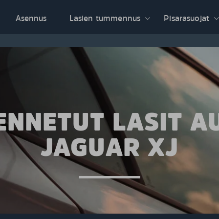
Asennus
Lasien tummennus
Pisarasuojat
NNETUT LASIT A
JAGUAR XJ