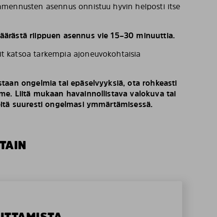
mennusten asennus onnistuu hyvin helposti itse
ärästä riippuen asennus vie 15–30 minuuttia.
t katsoa tarkempia ajoneuvokohtaisia
taan ongelmia tai epäselvyyksiä, ota rohkeasti
e. Liitä mukaan havainnollistava valokuva tai
eitä suuresti ongelmasi ymmärtämisessä.
TAIN
OITTAMISTA