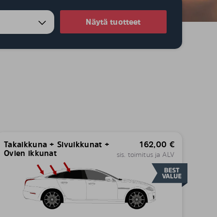
Näytä tuotteet
Takaikkuna + Sivuikkunat +
162,00
€
Ovien ikkunat
sis. toimitus ja ALV