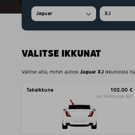
Jaguar
XJ
VALITSE IKKUNAT
Valitse alta, mihin autosi
Jaguar XJ
ikkunoista h
Takaikkuna
102,00
€
sis. toimitus ja ALV