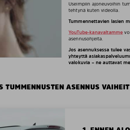
Useimpiin ajoneuvoihin tum
tehtynä kuten videolla.
Tummennettavien lasien mä
YouTube-kanavaltamme
voi
asennusohjeita.
Jos asennuksessa tulee vas
yhteyttä asiakaspalveluumm
valokuvia – ne auttavat m
S TUMMENNUSTEN ASENNUS VAIHEIT
1. ENNEN AL