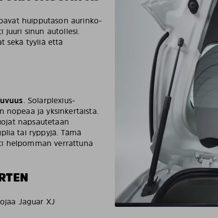
rjoavat huipputason aurinko-
i juuri sinun autollesi.
 sekä tyyliä että
stuvuus
. Solarplexius-
 nopeaa ja yksinkertaista.
suojat napsautetaan
plia tai ryppyjä. Tämä
ti helpomman verrattuna
RTEN
uojaa Jaguar XJ