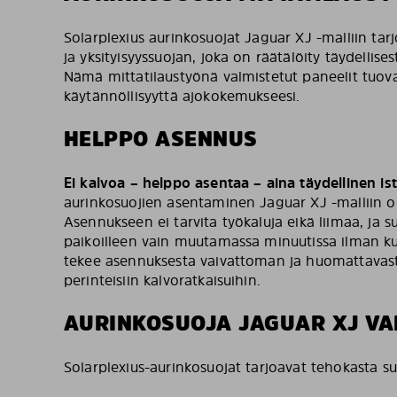
Solarplexius aurinkosuojat Jaguar XJ -malliin ta
ja yksityisyyssuojan, joka on räätälöity täydellisest
Nämä mittatilaustyönä valmistetut paneelit tuovat
käytännöllisyyttä ajokokemukseesi.
HELPPO ASENNUS
Ei kalvoa – helppo asentaa – aina täydellinen i
aurinkosuojien asentaminen Jaguar XJ -malliin on
Asennukseen ei tarvita työkaluja eikä liimaa, ja 
paikoilleen vain muutamassa minuutissa ilman ku
tekee asennuksesta vaivattoman ja huomattavas
perinteisiin kalvoratkaisuihin.
AURINKOSUOJA JAGUAR XJ VA
Solarplexius-aurinkosuojat tarjoavat tehokasta s