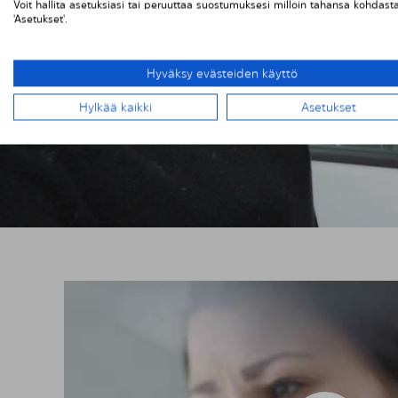
HE
Voit hallita asetuksiasi tai peruuttaa suostumuksesi milloin tahansa kohdast
'Asetukset'.
Hyväksy evästeiden käyttö
Hylkää kaikki
Asetukset