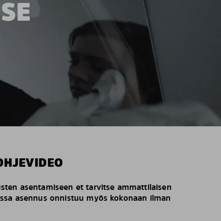
TSE
OHJEVIDEO
ten asentamiseen et tarvitse ammattilaisen
issa asennus onnistuu myös kokonaan ilman