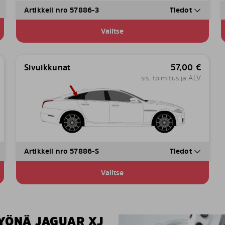
Artikkeli nro 57886-3
Tiedot
Valitse
Sivuikkunat
57,00
€
sis. toimitus ja ALV
Artikkeli nro 57886-S
Tiedot
Valitse
YÖNÄ JAGUAR XJ