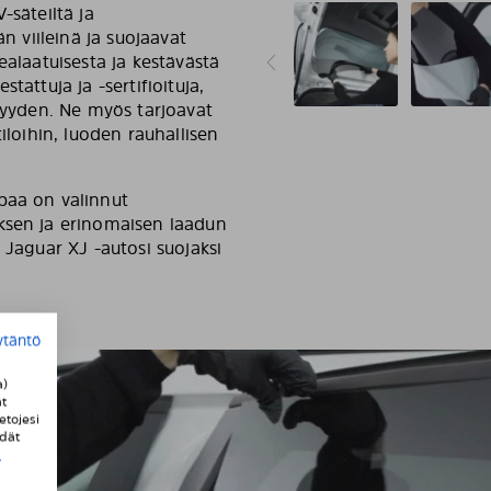
V-säteiltä ja
än viileinä ja suojaavat
ealaatuisesta ja kestävästä
tattuja ja -sertifioituja,
isyyden. Ne myös tarjoavat
iloihin, luoden rauhallisen
paa on valinnut
ksen ja erinomaisen laadun
 Jaguar XJ -autosi suojaksi
ytäntö
a)
t
etojesi
ydät
i