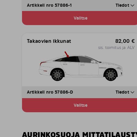
Artikkeli nro 57886-1
Tiedot
Valitse
Takaovien ikkunat
82,00
€
sis. toimitus ja ALV
Artikkeli nro 57886-D
Tiedot
Valitse
AURINKOSUOJA MITTATILAUST