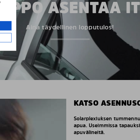
LPPO ASENTAA I
a
Aina täydellinen lopputulos!
KATSO ASENNUS
Solarplexiuksen tummennus
apua. Useimmissa tapauks
apuvälineitä.