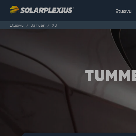
Skip to content
Etusivu
Etusivu
>
Jaguar
>
XJ
TUMME